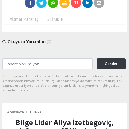
#İsmail Karakaş
#TİMBİR
Okuyucu Yorumları
(0)
Gönder
Yorum yazarak Topluluk Kuralları’nı kabul etmiş bulunuyor ve turkishpress.co.uk
sitesine yaptığınız yorumunuzla ilgili doğrudan veya dolaylı tüm sorumluluğu tek
başınıza üstleniyorsunuz. Yazılan tüm yorumlardan site yönetimi hiçbir şekilde
sorumlu tutulamaz.
Anasayfa
DÜNYA
Bilge Lider Aliya İzetbegoviç,