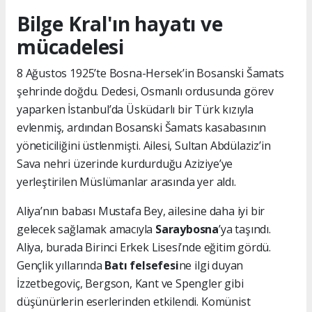
Bilge Kral'ın hayatı ve
mücadelesi
8 Ağustos 1925’te Bosna-Hersek’in Bosanski Šamats
şehrinde doğdu. Dedesi, Osmanlı ordusunda görev
yaparken İstanbul’da Üsküdarlı bir Türk kızıyla
evlenmiş, ardından Bosanski Šamats kasabasının
yöneticiliğini üstlenmişti. Ailesi, Sultan Abdülaziz’in
Sava nehri üzerinde kurdurduğu Aziziye’ye
yerleştirilen Müslümanlar arasında yer aldı.
Aliya’nın babası Mustafa Bey, ailesine daha iyi bir
gelecek sağlamak amacıyla
Saraybosna
’ya taşındı.
Aliya, burada Birinci Erkek Lisesi’nde eğitim gördü.
Gençlik yıllarında
Batı felsefesi
ne ilgi duyan
İzzetbegoviç, Bergson, Kant ve Spengler gibi
düşünürlerin eserlerinden etkilendi. Komünist