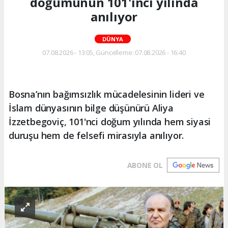
doğumunun 101'inci yılında
anılıyor
DÜNYA
07.08.2026 - 13:05, Güncelleme: 07.08.2026 - 16:40
Bosna’nın bağımsızlık mücadelesinin lideri ve
İslam dünyasının bilge düşünürü Aliya
İzzetbegoviç, 101'nci doğum yılında hem siyasi
duruşu hem de felsefi mirasıyla anılıyor.
ABONE OL