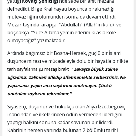
yattığı K
ovaçi Şehitliği
’nde sade bir anıt mezara
defnedildi. Bilge Kral hayatı boyunca bırakmadığı
mütevazılığını ölümünden sonra da devam ettirdi.
Mezar taşında arapça ''Abdullah'' (Allah’ın kulu) ve
boşnakça "Yüce Allah'a yemin ederim ki asla köle
olmayacağız" yazmaktadır.
Ardında bağımsız bir Bosna-Hersek, güçlü bir İslami
düşünce mirası ve mücadeleyle dolu bir hayatla birlikte
tarih sayfalarına şu mesajı bıraktı:
''Savaşta büyük zulme
uğradınız. Zalimleri affedip affetmemekte serbestsiniz. Ne
yaparsanız yapın ama soykırımı unutmayın. Çünkü
unutulan soykırım tekrarlanır.''
Siyasetçi, düşünür ve hukukçu olan Aliya İzzetbegoviç,
inancından ve ilkelerinden ödün vermeden liderliğini
yaptığı halkını sonuna kadar savunan bir liderdi.
Kabrinin hemen yanında bulunan 2 bölümlü tarihi