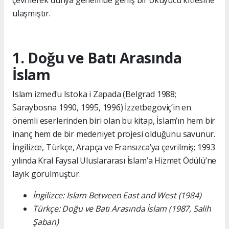
çevrilerek dünya genelinde geniş bir okuyucu kitlesine
ulaşmıştır.
1. Doğu ve Batı Arasında
İslam
Islam između Istoka i Zapada (Belgrad 1988;
Saraybosna 1990, 1995, 1996) İzzetbegoviç’in en
önemli eserlerinden biri olan bu kitap, İslam’ın hem bir
inanç hem de bir medeniyet projesi olduğunu savunur.
İngilizce, Türkçe, Arapça ve Fransızca’ya çevrilmiş; 1993
yılında Kral Faysal Uluslararası İslam’a Hizmet Ödülü’ne
layık görülmüştür.
İngilizce: Islam Between East and West (1984)
Türkçe: Doğu ve Batı Arasında İslam (1987, Salih
Şaban)