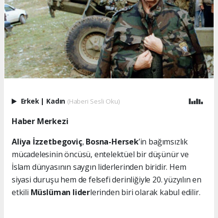
Erkek
|
Kadın
(Haberi Sesli Oku)
Haber Merkezi
Aliya İzzetbegoviç
,
Bosna-Hersek
’in bağımsızlık
mücadelesinin öncüsü, entelektüel bir düşünür ve
İslam dünyasının saygın liderlerinden biridir. Hem
siyasi duruşu hem de felsefi derinliğiyle 20. yüzyılın en
etkili
Müslüman lider
lerinden biri olarak kabul edilir.