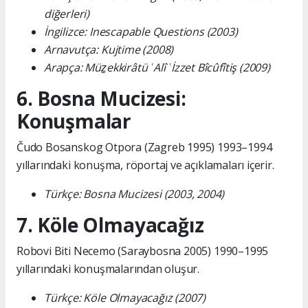
diğerleri)
İngilizce: Inescapable Questions (2003)
Arnavutça: Kujtime (2008)
Arapça: Müẕekkirâtü ʿAlî ʿİzzet Bîcûfîtiş (2009)
6. Bosna Mucizesi:
Konuşmalar
Čudo Bosanskog Otpora (Zagreb 1995) 1993–1994
yıllarındaki konuşma, röportaj ve açıklamaları içerir.
Türkçe: Bosna Mucizesi (2003, 2004)
7. Köle Olmayacağız
Robovi Biti Necemo (Saraybosna 2005) 1990–1995
yıllarındaki konuşmalarından oluşur.
Türkçe: Köle Olmayacağız (2007)