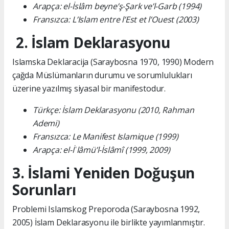
Arapça: el-İslâm beyne’ş-Şark ve’l-Garb (1994)
Fransızca: L’Islam entre l’Est et l’Ouest (2003)
2. İslam Deklarasyonu
Islamska Deklaracija (Saraybosna 1970, 1990) Modern
çağda Müslümanların durumu ve sorumlulukları
üzerine yazılmış siyasal bir manifestodur.
Türkçe: İslam Deklarasyonu (2010, Rahman
Ademi)
Fransızca: Le Manifest Islamique (1999)
Arapça: el-İʿlâmü’l-İslâmî (1999, 2009)
3. İslami Yeniden Doğuşun
Sorunları
Problemi Islamskog Preporoda (Saraybosna 1992,
2005) İslam Deklarasyonu ile birlikte yayımlanmıştır.