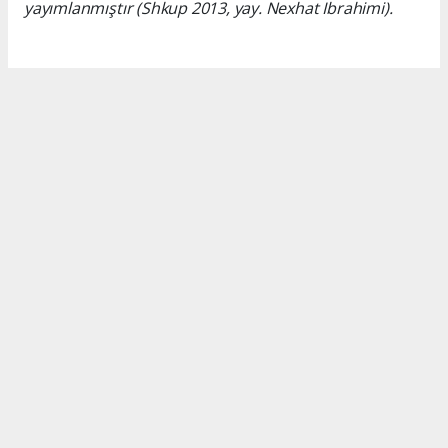
yayımlanmıştır (Shkup 2013, yay. Nexhat Ibrahimi).
Okuyucu Yorumları
(0)
Gönder
Yorum yazarak Topluluk Kuralları’nı kabul etmiş bulunuyor ve turkishpress.co.uk
sitesine yaptığınız yorumunuzla ilgili doğrudan veya dolaylı tüm sorumluluğu tek
başınıza üstleniyorsunuz. Yazılan tüm yorumlardan site yönetimi hiçbir şekilde
sorumlu tutulamaz.