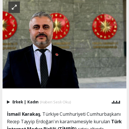
Erkek
|
Kadın
(Haberi Sesli Oku)
İsmail Karakaş
, Türkiye Cumhuriyeti Cumhurbaşkanı
Recep Tayyip Erdoğan'ın kararnamesiyle kurulan
Türk
İnternet Medya Birliği (TİMBİR)
çatısı altında