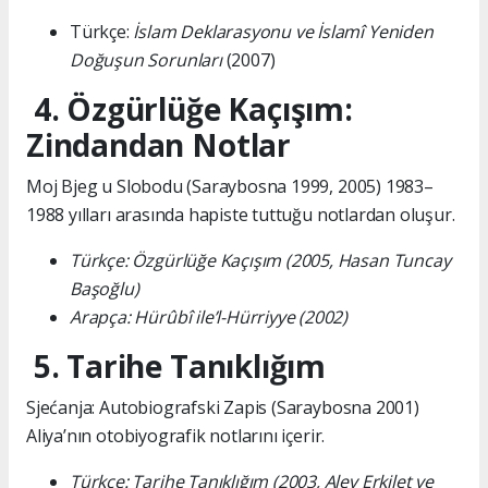
Türkçe:
İslam Deklarasyonu ve İslamî Yeniden
Doğuşun Sorunları
(2007)
4. Özgürlüğe Kaçışım:
Zindandan Notlar
Moj Bjeg u Slobodu (Saraybosna 1999, 2005) 1983–
1988 yılları arasında hapiste tuttuğu notlardan oluşur.
Türkçe: Özgürlüğe Kaçışım (2005, Hasan Tuncay
Başoğlu)
Arapça: Hürûbî ile’l-Hürriyye (2002)
5. Tarihe Tanıklığım
Sjećanja: Autobiografski Zapis (Saraybosna 2001)
Aliya’nın otobiyografik notlarını içerir.
Türkçe: Tarihe Tanıklığım (2003, Alev Erkilet ve