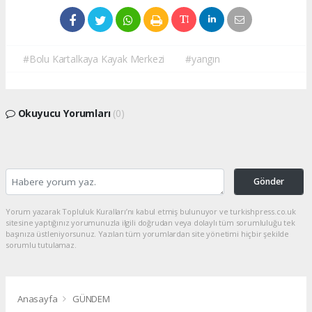
#Bolu Kartalkaya Kayak Merkezi
#yangın
Okuyucu Yorumları
(0)
Gönder
Yorum yazarak Topluluk Kuralları’nı kabul etmiş bulunuyor ve turkishpress.co.uk
sitesine yaptığınız yorumunuzla ilgili doğrudan veya dolaylı tüm sorumluluğu tek
başınıza üstleniyorsunuz. Yazılan tüm yorumlardan site yönetimi hiçbir şekilde
sorumlu tutulamaz.
Anasayfa
GÜNDEM