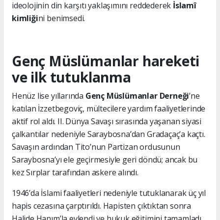
ideolojinin din karşıtı yaklaşımını reddederek
İslamî
kimliği
ni benimsedi.
Genç Müslümanlar hareketi
ve ilk tutuklanma
Henüz lise yıllarında
Genç Müslümanlar Derneği
’ne
katılan İzzetbegoviç, mültecilere yardım faaliyetlerinde
aktif rol aldı. II. Dünya Savaşı sırasında yaşanan siyasi
çalkantılar nedeniyle Saraybosna’dan Gradaçaç’a kaçtı.
Savaşın ardından Tito’nun Partizan ordusunun
Saraybosna’yı ele geçirmesiyle geri döndü; ancak bu
kez Sırplar tarafından askere alındı.
1946’da İslami faaliyetleri nedeniyle tutuklanarak üç yıl
hapis cezasına çarptırıldı. Hapisten çıktıktan sonra
Halide Hanım’la evlendi ve hukuk eğitimini tamamladı.