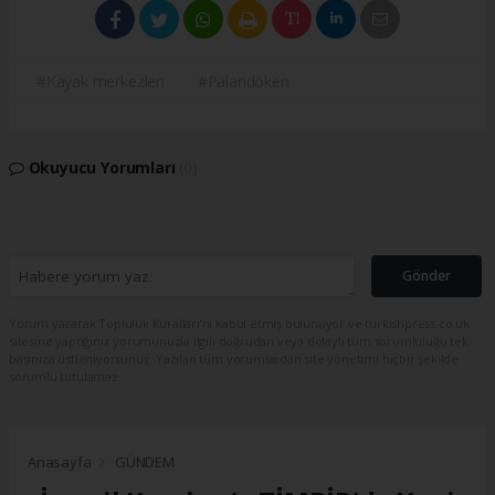
#Kayak merkezleri
#Palandöken
Okuyucu Yorumları
(0)
Gönder
Yorum yazarak Topluluk Kuralları’nı kabul etmiş bulunuyor ve turkishpress.co.uk
sitesine yaptığınız yorumunuzla ilgili doğrudan veya dolaylı tüm sorumluluğu tek
başınıza üstleniyorsunuz. Yazılan tüm yorumlardan site yönetimi hiçbir şekilde
sorumlu tutulamaz.
Anasayfa
GÜNDEM