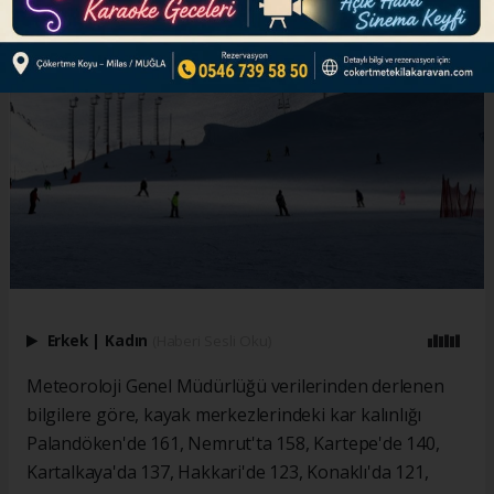
Erkek
|
Kadın
(Haberi Sesli Oku)
Meteoroloji Genel Müdürlüğü verilerinden derlenen
bilgilere göre, kayak merkezlerindeki kar kalınlığı
Palandöken'de 161, Nemrut'ta 158, Kartepe'de 140,
Kartalkaya'da 137, Hakkari'de 123, Konaklı'da 121,