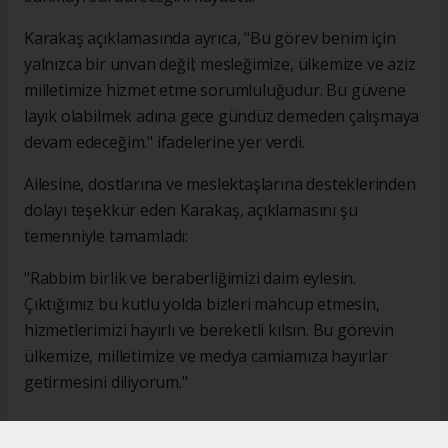
Karakaş açıklamasında ayrıca, "Bu görev benim için
yalnızca bir unvan değil; mesleğimize, ülkemize ve aziz
milletimize hizmet etme sorumluluğudur. Bu güvene
layık olabilmek adına gece gündüz demeden çalışmaya
devam edeceğim." ifadelerine yer verdi.
Ailesine, dostlarına ve meslektaşlarına desteklerinden
dolayı teşekkür eden Karakaş, açıklamasını şu
temenniyle tamamladı:
"Rabbim birlik ve beraberliğimizi daim eylesin.
Çıktığımız bu kutlu yolda bizleri mahcup etmesin,
hizmetlerimizi hayırlı ve bereketli kılsın. Bu görevin
ülkemize, milletimize ve medya camiamıza hayırlar
getirmesini diliyorum."