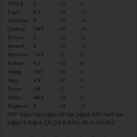
Uludağ
S
-13
-3
Ergan
KY
-23
-13
Sarıkamış
S
-26
-14
Çambaşı
YKY
-19
-10
Erciyes
S
-25
-12
Hesarek
S
-21
-13
Mersivan
YKY
-11
-8
Keltepe
KY
-15
-8
Akdağ
YKY
-16
-7
Ilgaz
KY
-17
-9
Davraz
AB
-17
-7
Yıldız
HKY
-19
-9
Küpkıran
S
-24
-12
(YKY: Yoğun kar yağışlı, KY: Kar yağışlı, HKY: Hafif kar
yağışlı, S: Soğuk, ÇB: Çok Bulutlu, AB: Az Bulutlu)