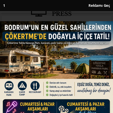
Anasayfa
GÜNDEM
Kayak merkezlerinde en fazla
kar kalınlığı 161 santimetreyle
Palandöken'de ölçüldü
GÜNDEM
24.02.2025 - 11:01, Güncelleme: 24.02.2025 - 11:01
Kayak merkezleri arasında en fazla kar kalınlığı
161 santimetreyle Palandöken'de kaydedildi.
ABONE OL