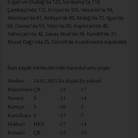
Ergan ve Uludağ'da 120, Sarıkamış'ta 118,
Çambaşı'nda 112, Erciyes'te 105, Hesarek'te 94,
Mersivan'da 81, Keltepe'de 80, Akdağ'da 72, Ilgaz'da
66, Davraz'da 59, Yıldız'da 50, Küpkıran'da 43,
Yalnızçam'da 42, Gevaş Abalı'da 36, Kandilli'de 31,
Murat Dağı'nda 25, Denizli'de 4 santimetre kaydedildi.
Bazı kayak merkezlerinde hava durumu şöyle:
Merkez
24.02.2025
En düşük
En yüksek
Palandöken
ÇB
-23
-17
Nemrut
S
-21
-14
Kartepe
S
-10
-2
Kartalkaya
S
-17
-7
Hakkari
HKY
-27
-14
Konaklı
ÇB
-23
-15