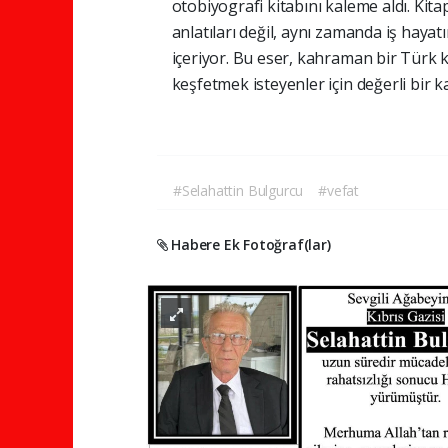
otobiyografi kitabını kaleme aldı. Kita
anlatıları değil, aynı zamanda iş hayat
içeriyor. Bu eser, kahraman bir Tür
keşfetmek isteyenler için değerli bir ka
#Selahattin Bulgurcu
#vefat
Habere Ek Fotoğraf(lar)