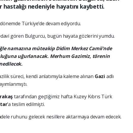
 hastalığı nedeniyle hayatını kaybetti.
n dönemde Türkiye’de devam ediyordu.
davi gören Bulgurcu, bugün hayata gözlerini yumdu.
öğle namazına müteakip Didim Merkez Camii’nde
lculuğuna uğurlanacak. Merhum Gazimiz, törenin
nedilecek.
azilik süreci, kendi anlatımıyla kaleme alınan
Gazi
adlı
yayımlanmıştı.
arakaş
tarafından geçtiğimiz hafta Kuzey Kıbrıs Türk
atar
’a teslim edilmişti.
adele ruhunu gelecek nesillere aktarmaya devam edecek.