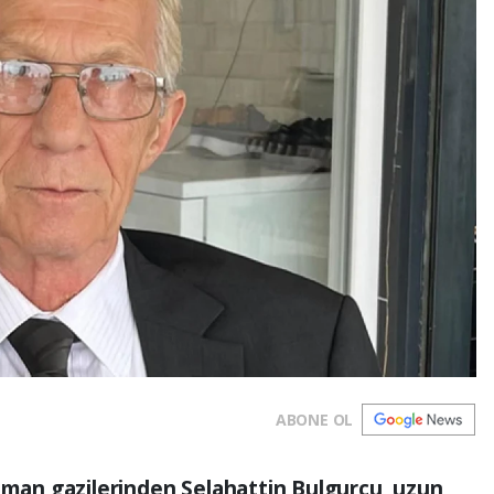
ABONE OL
raman gazilerinden Selahattin Bulgurcu, uzun