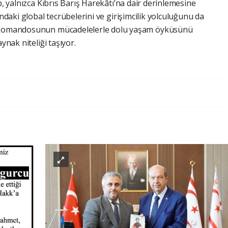
p, yalnızca Kıbrıs Barış Harekâtı’na dair derinlemesine
ındaki global tecrübelerini ve girişimcilik yolculuğunu da
k komandosunun mücadelelerle dolu yaşam öyküsünü
ynak niteliği taşıyor.