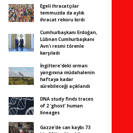
Egeli ihracatçılar
temmuzda da aylık
ihracat rekoru kırdı
Cumhurbaşkanı Erdoğan,
Lübnan Cumhurbaşkanı
Avn'ı resmi törenle
karşıladı
İngiltere'deki orman
yangınına müdahalenin
haftaya kadar
sürebileceği açıklandı
DNA study finds traces
of 2 'ghost' human
lineages
Gazze'de can kaybı 73