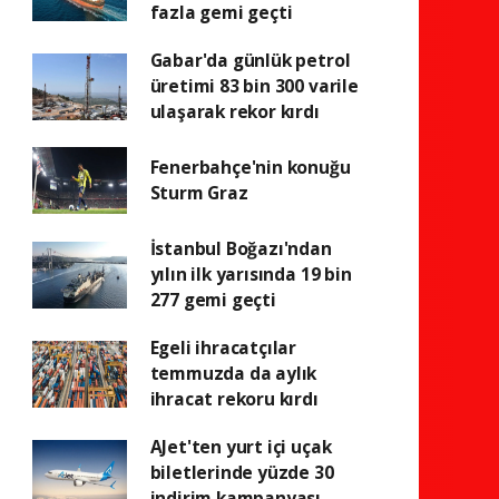
fazla gemi geçti
Gabar'da günlük petrol
üretimi 83 bin 300 varile
ulaşarak rekor kırdı
Fenerbahçe'nin konuğu
Sturm Graz
İstanbul Boğazı'ndan
yılın ilk yarısında 19 bin
277 gemi geçti
Egeli ihracatçılar
temmuzda da aylık
ihracat rekoru kırdı
AJet'ten yurt içi uçak
biletlerinde yüzde 30
indirim kampanyası