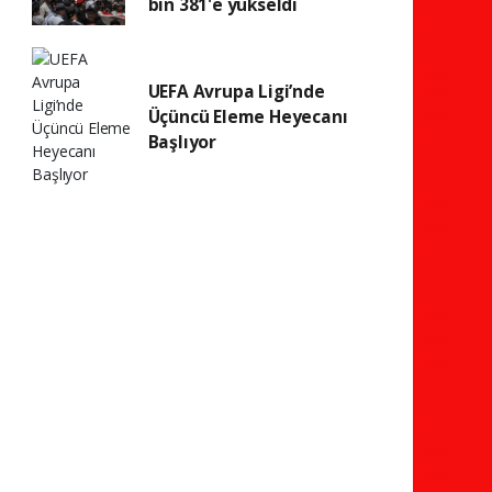
bin 381'e yükseldi
UEFA Avrupa Ligi’nde
Üçüncü Eleme Heyecanı
Başlıyor