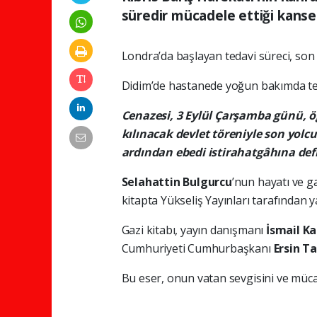
süredir mücadele ettiği kanser
Londra’da başlayan tedavi süreci, so
Didim’de hastanede yoğun bakımda te
Cenazesi, 3 Eylül Çarşamba günü, 
kılınacak devlet töreniyle son yo
ardından ebedi istirahatgâhına def
Selahattin Bulgurcu
’nun hayatı ve g
kitapta Yükseliş Yayınları tarafından 
Gazi kitabı, yayın danışmanı
İsmail K
Cumhuriyeti Cumhurbaşkanı
Ersin T
Bu eser, onun vatan sevgisini ve müc