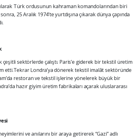
atılarak Türk ordusunun kahraman komandolarından biri
 sonra, 25 Aralık 1974’te yurtdışına çıkarak dünya çapında
ı.
k
çeşitli sektörlerde çalıştı. Paris’e giderek bir tekstil üretim
am etti.Tekrar Londra’ya dönerek tekstil imalât sektöründe
am’da restoran ve tekstil işlerine yönelerek büyük bir
ndra’da hazır giyim üretim fabrikaları açarak uluslararası
yesi
eyimlerini ve anılarını bir araya getirerek “Gazi” adlı