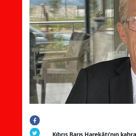
Kıbrıs Barış Harekâtı'nın kah