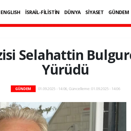
ENGLISH
İSRAİL-FİLİSTİN
DÜNYA
SİYASET
GÜNDEM
IK
TEKNOLOJİ
zisi Selahattin Bulgu
Yürüdü
01.09.2025 - 14:06, Güncelleme: 01.09.2025 - 14:06
GÜNDEM