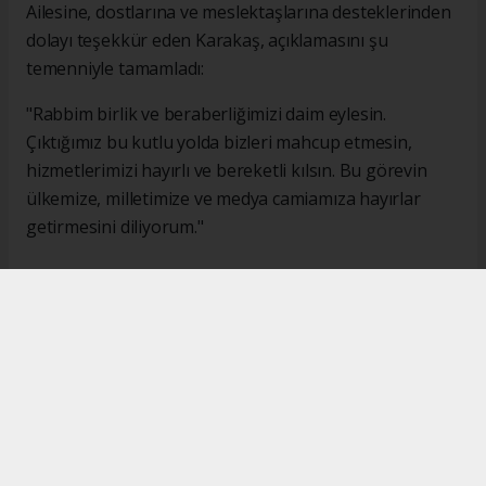
Ailesine, dostlarına ve meslektaşlarına desteklerinden
dolayı teşekkür eden Karakaş, açıklamasını şu
temenniyle tamamladı:
"Rabbim birlik ve beraberliğimizi daim eylesin.
Çıktığımız bu kutlu yolda bizleri mahcup etmesin,
hizmetlerimizi hayırlı ve bereketli kılsın. Bu görevin
ülkemize, milletimize ve medya camiamıza hayırlar
getirmesini diliyorum."
#İsmail Karakaş
#TİMBİR
Okuyucu Yorumları
(0)