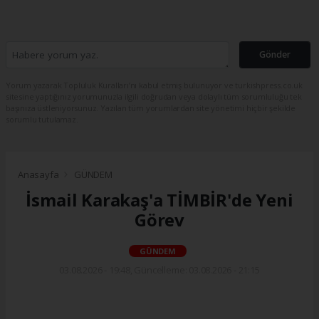
Gönder
Yorum yazarak Topluluk Kuralları’nı kabul etmiş bulunuyor ve turkishpress.co.uk
sitesine yaptığınız yorumunuzla ilgili doğrudan veya dolaylı tüm sorumluluğu tek
başınıza üstleniyorsunuz. Yazılan tüm yorumlardan site yönetimi hiçbir şekilde
sorumlu tutulamaz.
Anasayfa
GÜNDEM
İsmail Karakaş'a TİMBİR'de Yeni
Görev
GÜNDEM
03.08.2026 - 19:48, Güncelleme: 03.08.2026 - 21:15