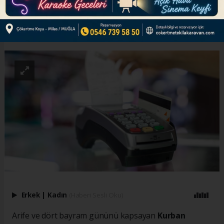
ABONE OL
Erkek
|
Kadın
(Haberi Sesli Oku)
Arife ve dört bayram gününü kapsayan
Kurban