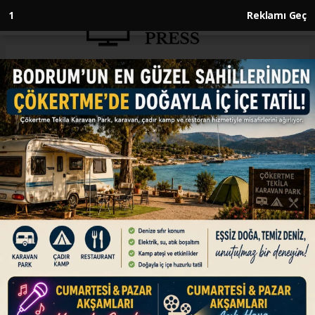
Anasayfa
EKONOMİ
Kurban Bayramı'nda kartla
132,3 milyar liralık ödeme
yapıldı
EKONOMİ
22.07.2024 - 13:28, Güncelleme: 22.07.2024 - 13:28
Kurban Bayramı'nda kartla ödemeler bir önceki
yılın Kurban Bayramı dönemine göre yüzde 93
artarak 132,3 milyar lira seviyesinde gerçekleşti.
En fazla ödeme yapılan sektör ise 29,4 milyar
lira ile market sektörü oldu.