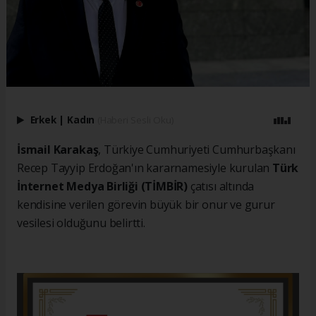
Erkek
|
Kadın
(Haberi Sesli Oku)
İsmail Karakaş
, Türkiye Cumhuriyeti Cumhurbaşkanı
Recep Tayyip Erdoğan'ın kararnamesiyle kurulan
Türk
İnternet Medya Birliği (TİMBİR)
çatısı altında
kendisine verilen görevin büyük bir onur ve gurur
vesilesi olduğunu belirtti.