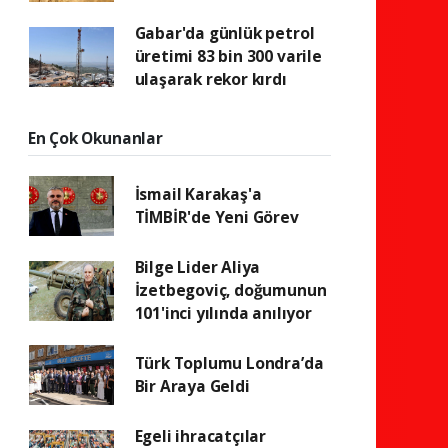
Gabar'da günlük petrol
üretimi 83 bin 300 varile
ulaşarak rekor kırdı
En Çok Okunanlar
İsmail Karakaş'a
TİMBİR'de Yeni Görev
Bilge Lider Aliya
İzetbegoviç, doğumunun
101'inci yılında anılıyor
Türk Toplumu Londra’da
Bir Araya Geldi
Egeli ihracatçılar