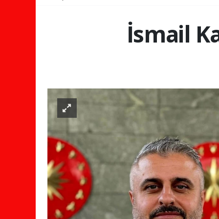
İsmail K