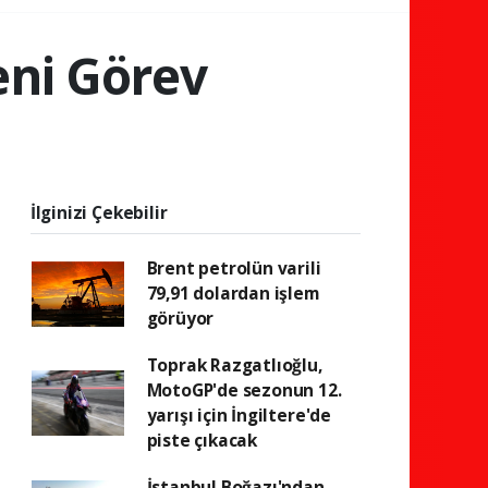
eni Görev
İlginizi Çekebilir
Brent petrolün varili
79,91 dolardan işlem
görüyor
Toprak Razgatlıoğlu,
MotoGP'de sezonun 12.
yarışı için İngiltere'de
piste çıkacak
İstanbul Boğazı'ndan