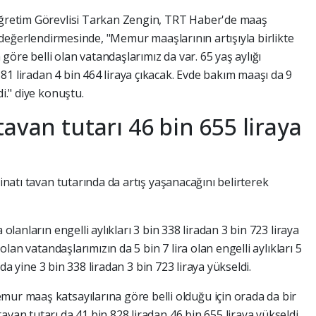
 Öğretim Görevlisi Tarkan Zengin, TRT Haber'de maaş
in değerlendirmesinde, "Memur maaşlarının artışıyla birlikte
öre belli olan vatandaşlarımız da var. 65 yaş aylığı
1 liradan 4 bin 464 liraya çıkacak. Evde bakım maaşı da 9
di." diye konuştu.
avan tutarı 46 bin 655 liraya
minatı tavan tutarında da artış yaşanacağını belirterek
 olanların engelli aylıkları 3 bin 338 liradan 3 bin 723 liraya
 olan vatandaşlarımızın da 5 bin 7 lira olan engelli aylıkları 5
ğı da yine 3 bin 338 liradan 3 bin 723 liraya yükseldi.
mur maaş katsayılarına göre belli olduğu için orada da bir
avan tutarı da 41 bin 828 liradan 46 bin 655 liraya yükseldi.