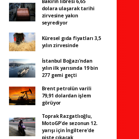
Bakırın libresi 6,65
dolara ulaşarak tarihi
zirvesine yakın
seyrediyor
Küresel gıda fiyatları 3,5
yılın zirvesinde
İstanbul Boğazı'ndan
yılın ilk yarısında 19 bin
277 gemi geçti
Brent petrolün varili
79,91 dolardan işlem
görüyor
Toprak Razgatlıoğlu,
MotoGP'de sezonun 12.
yarışı için İngiltere'de
piste çıkacak