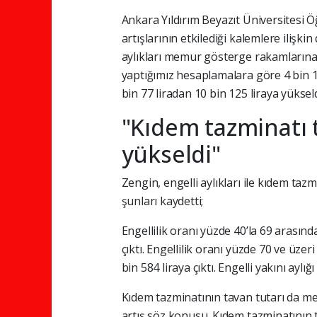
Ankara Yıldırım Beyazıt Üniversitesi
artışlarının etkilediği kalemlere ilişk
aylıkları memur gösterge rakamlarına g
yaptığımız hesaplamalara göre 4 bin 18
bin 77 liradan 10 bin 125 liraya yüksel
"Kıdem tazminatı t
yükseldi"
Zengin, engelli aylıkları ile kıdem taz
şunları kaydetti;
Engellilik oranı yüzde 40’la 69 arasında
çıktı. Engellilik oranı yüzde 70 ve üzeri
bin 584 liraya çıktı. Engelli yakını aylı
Kıdem tazminatının tavan tutarı da me
artış söz konusu. Kıdem tazminatının t