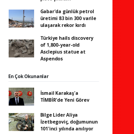
Gabar'da günlük petrol
üretimi 83 bin 300 varile
ulaşarak rekor kırdı
Türkiye hails discovery
of 1,800-year-old
Asclepius statue at
Aspendos
En Çok Okunanlar
İsmail Karakaş'a
TİMBİR'de Yeni Görev
Bilge Lider Aliya
İzetbegoviç, doğumunun
101'inci yılında anılıyor