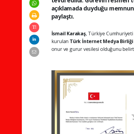
tevdi edildi. Görevin resmen t
açıklamada duyduğu memnuniy
paylaştı.
İsmail Karakaş
, Türkiye Cumhuriyet
kurulan
Türk İnternet Medya Birliğ
onur ve gurur vesilesi olduğunu belirtt