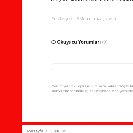
#enflasyon
#Memur maaş zammı
Okuyucu Yorumları
(0)
Yorum yazarak Topluluk Kuralları’nı kabul etmiş bulu
dolaylı tüm sorumluluğu tek başınıza üstleniyorsunu
Anasayfa
GÜNDEM