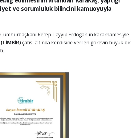
ebliğ edilmesinin ardından Karakaş, yaptığı
et ve sorumluluk bilincini kamuoyuyla
i Cumhurbaşkanı Recep Tayyip Erdoğan'ın kararnamesiyle
i (TİMBİR)
çatısı altında kendisine verilen görevin büyük bir
i.