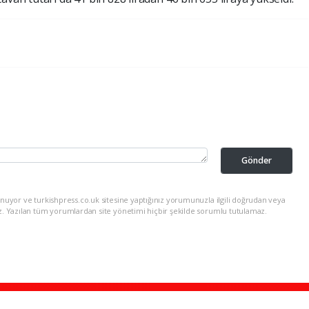
Gönder
nuyor ve turkishpress.co.uk sitesine yaptığınız yorumunuzla ilgili doğrudan veya
z. Yazılan tüm yorumlardan site yönetimi hiçbir şekilde sorumlu tutulamaz.