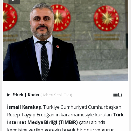
Erkek
|
Kadın
(Haberi Sesli Oku)
İsmail Karakaş
, Türkiye Cumhuriyeti Cumhurbaşkanı
Recep Tayyip Erdoğan'ın kararnamesiyle kurulan
Türk
İnternet Medya Birliği (TİMBİR)
çatısı altında
kendisine verilen görevin büyük bir onur ve gurur