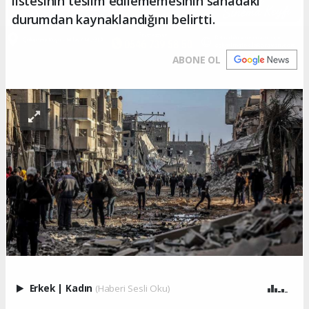
listesinin teslim edilememesinin sahadaki
durumdan kaynaklandığını belirtti.
ABONE OL
Erkek
|
Kadın
(Haberi Sesli Oku)