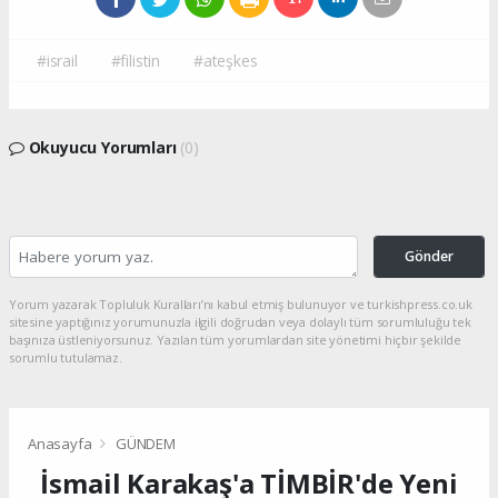
#israil
#filistin
#ateşkes
Okuyucu Yorumları
(0)
Gönder
Yorum yazarak Topluluk Kuralları’nı kabul etmiş bulunuyor ve turkishpress.co.uk
sitesine yaptığınız yorumunuzla ilgili doğrudan veya dolaylı tüm sorumluluğu tek
başınıza üstleniyorsunuz. Yazılan tüm yorumlardan site yönetimi hiçbir şekilde
sorumlu tutulamaz.
Anasayfa
GÜNDEM
İsmail Karakaş'a TİMBİR'de Yeni