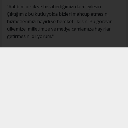
"Rabbim birlik ve beraberliğimizi daim eylesin.
Çıktığımız bu kutlu yolda bizleri mahcup etmesin,
hizmetlerimizi hayırlı ve bereketli kılsın. Bu görevin
ülkemize, milletimize ve medya camiamıza hayırlar
getirmesini diliyorum."
#İsmail Karakaş
#TİMBİR
Okuyucu Yorumları
(0)
Gönder
Yorum yazarak Topluluk Kuralları’nı kabul etmiş bulunuyor ve turkishpress.co.uk