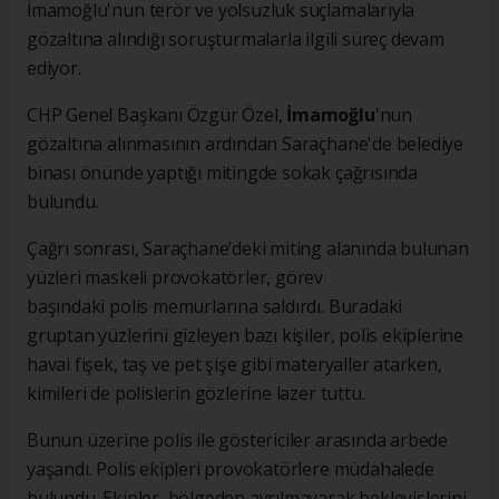
İmamoğlu'nun terör ve yolsuzluk suçlamalarıyla
gözaltına alındığı soruşturmalarla ilgili süreç devam
ediyor.
CHP Genel Başkanı Özgür Özel,
İmamoğlu
'nun
gözaltına alınmasının ardından Saraçhane'de belediye
binası önünde yaptığı mitingde sokak çağrısında
bulundu.
Çağrı sonrası, Saraçhane’deki miting alanında bulunan
yüzleri maskeli provokatörler, görev
başındaki polis memurlarına saldırdı. Buradaki
gruptan yüzlerini gizleyen bazı kişiler, polis ekiplerine
havai fişek, taş ve pet şişe gibi materyaller atarken,
kimileri de polislerin gözlerine lazer tuttu.
Bunun üzerine polis ile göstericiler arasında arbede
yaşandı. Polis ekipleri provokatörlere müdahalede
bulundu. Ekipler, bölgeden ayrılmayarak bekleyişlerini