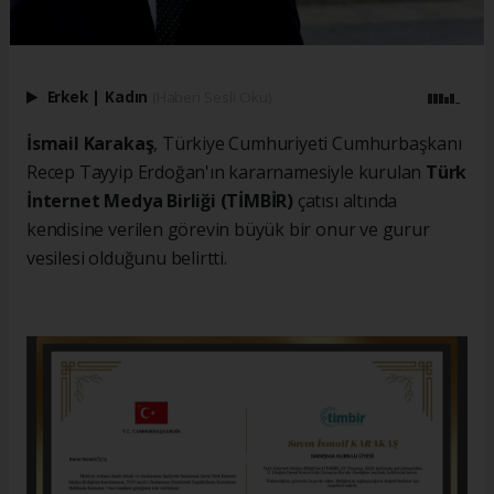
Erkek
|
Kadın
(Haberi Sesli Oku)
İsmail Karakaş
, Türkiye Cumhuriyeti Cumhurbaşkanı
Recep Tayyip Erdoğan'ın kararnamesiyle kurulan
Türk
İnternet Medya Birliği (TİMBİR)
çatısı altında
kendisine verilen görevin büyük bir onur ve gurur
vesilesi olduğunu belirtti.