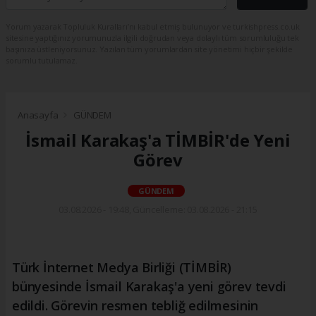
Yorum yazarak Topluluk Kuralları’nı kabul etmiş bulunuyor ve turkishpress.co.uk
sitesine yaptığınız yorumunuzla ilgili doğrudan veya dolaylı tüm sorumluluğu tek
başınıza üstleniyorsunuz. Yazılan tüm yorumlardan site yönetimi hiçbir şekilde
sorumlu tutulamaz.
Anasayfa
GÜNDEM
İsmail Karakaş'a TİMBİR'de Yeni
Görev
GÜNDEM
03.08.2026 - 19:48, Güncelleme: 03.08.2026 - 21:15
Türk İnternet Medya Birliği (TİMBİR)
bünyesinde İsmail Karakaş'a yeni görev tevdi
edildi. Görevin resmen tebliğ edilmesinin