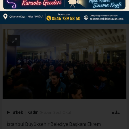
ABONE OL
Erkek
|
Kadın
(Haberi Sesli Oku)
İstanbul Büyükşehir Belediye Başkanı Ekrem