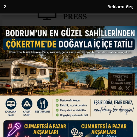
1
Reklamı Geç
Anasayfa
GÜNDEM
Polise saldıran provokatörler,
camlarını kırdığı İBB binasına
girdi
GÜNDEM
22.03.2025 - 10:38, Güncelleme: 22.03.2025 - 10:38
İstanbul Büyükşehir Belediyesine (İBB) yönelik
yolsuzluk ve terör soruşturmalarını protesto
etmek için izinsiz gösteri yapan grup, giriş
bölümündeki camlarını kırdığı belediye binasına
girdi.