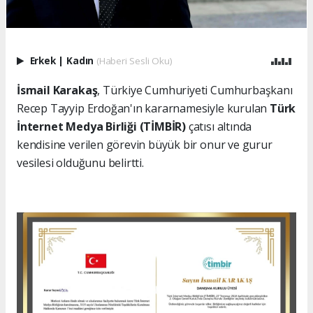
Erkek
|
Kadın
(Haberi Sesli Oku)
İsmail Karakaş
, Türkiye Cumhuriyeti Cumhurbaşkanı
Recep Tayyip Erdoğan'ın kararnamesiyle kurulan
Türk
İnternet Medya Birliği (TİMBİR)
çatısı altında
kendisine verilen görevin büyük bir onur ve gurur
vesilesi olduğunu belirtti.