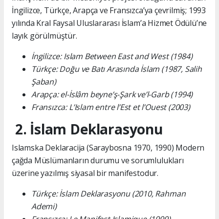
İngilizce, Türkçe, Arapça ve Fransızca’ya çevrilmiş; 1993
yılında Kral Faysal Uluslararası İslam’a Hizmet Ödülü’ne
layık görülmüştür.
İngilizce: Islam Between East and West (1984)
Türkçe: Doğu ve Batı Arasında İslam (1987, Salih
Şaban)
Arapça: el-İslâm beyne’ş-Şark ve’l-Garb (1994)
Fransızca: L’Islam entre l’Est et l’Ouest (2003)
2. İslam Deklarasyonu
Islamska Deklaracija (Saraybosna 1970, 1990) Modern
çağda Müslümanların durumu ve sorumlulukları
üzerine yazılmış siyasal bir manifestodur.
Türkçe: İslam Deklarasyonu (2010, Rahman
Ademi)