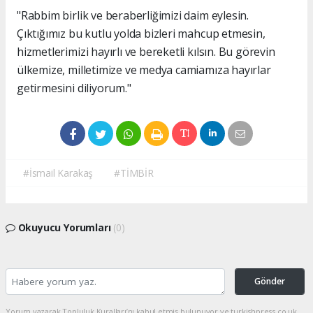
"Rabbim birlik ve beraberliğimizi daim eylesin.
Çıktığımız bu kutlu yolda bizleri mahcup etmesin,
hizmetlerimizi hayırlı ve bereketli kılsın. Bu görevin
ülkemize, milletimize ve medya camiamıza hayırlar
getirmesini diliyorum."
#İsmail Karakaş
#TİMBİR
Okuyucu Yorumları
(0)
Gönder
Yorum yazarak Topluluk Kuralları’nı kabul etmiş bulunuyor ve turkishpress.co.uk