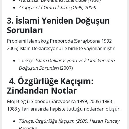
Fransızca: Le Manifest Islamique (1999)
Arapça: el-İʿlâmü’l-İslâmî (1999, 2009)
3. İslami Yeniden Doğuşun
Sorunları
Problemi Islamskog Preporoda (Saraybosna 1992,
2005) İslam Deklarasyonu ile birlikte yayımlanmıştır.
Türkçe:
İslam Deklarasyonu ve İslamî Yeniden
Doğuşun Sorunları
(2007)
4. Özgürlüğe Kaçışım:
Zindandan Notlar
Moj Bjeg u Slobodu (Saraybosna 1999, 2005) 1983–
1988 yılları arasında hapiste tuttuğu notlardan oluşur.
Türkçe: Özgürlüğe Kaçışım (2005, Hasan Tuncay
Başoğlu)