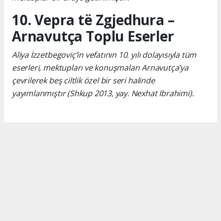
10. Vepra të Zgjedhura –
Arnavutça Toplu Eserler
Aliya İzzetbegoviç’in vefatının 10. yılı dolayısıyla tüm
eserleri, mektupları ve konuşmaları Arnavutça’ya
çevrilerek beş ciltlik özel bir seri halinde
yayımlanmıştır (Shkup 2013, yay. Nexhat Ibrahimi).
Okuyucu Yorumları
(0)