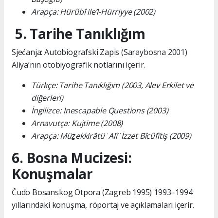
Arapça: Hürûbî ile’l-Hürriyye (2002)
5. Tarihe Tanıklığım
Sjećanja: Autobiografski Zapis (Saraybosna 2001)
Aliya’nın otobiyografik notlarını içerir.
Türkçe: Tarihe Tanıklığım (2003, Alev Erkilet ve
diğerleri)
İngilizce: Inescapable Questions (2003)
Arnavutça: Kujtime (2008)
Arapça: Müẕekkirâtü ʿAlî ʿİzzet Bîcûfîtiş (2009)
6. Bosna Mucizesi:
Konuşmalar
Čudo Bosanskog Otpora (Zagreb 1995) 1993–1994
yıllarındaki konuşma, röportaj ve açıklamaları içerir.