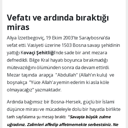
Vefatı ve ardında bıraktığı
miras
Aliya İzzetbegoviç, 19 Ekim 2003’te Saraybosna’da
vefat etti. Vasiyeti üzerine 1503 Bosna savaşı şehidinin
yattığı K
ovaçi Şehitliği
’nde sade bir anıt mezara
defnedildi. Bilge Kral hayatı boyunca bırakmadığı
mütevazılığını ölümünden sonra da devam ettirdi.
Mezar taşında arapça ''Abdullah'' (Allah’ın kulu) ve
boşnakça "Yüce Allah'a yemin ederim ki asla köle
olmayacağız" yazmaktadır.
Ardında bağımsız bir Bosna-Hersek, güçlü bir İslami
düşünce mirası ve mücadeleyle dolu bir hayatla birlikte
tarih sayfalarına şu mesajı bıraktı:
''Savaşta büyük zulme
uğradınız. Zalimleri affedip affetmemekte serbestsiniz. Ne