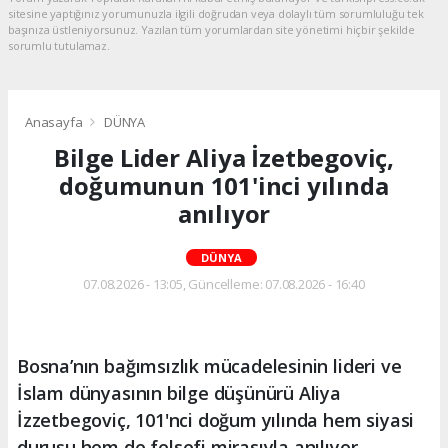
sitesine yaptığınız yorumunuzla ilgili doğrudan veya dolaylı tüm sorumluluğu tek
başınıza üstleniyorsunuz. Yazılan tüm yorumlardan site yönetimi hiçbir şekilde
sorumlu tutulamaz.
Anasayfa
DÜNYA
Bilge Lider Aliya İzetbegoviç,
doğumunun 101'inci yılında
anılıyor
DÜNYA
07.08.2026 - 13:05, Güncelleme: 07.08.2026 - 16:40
Bosna’nın bağımsızlık mücadelesinin lideri ve
İslam dünyasının bilge düşünürü Aliya
İzzetbegoviç, 101'nci doğum yılında hem siyasi
duruşu hem de felsefi mirasıyla anılıyor.