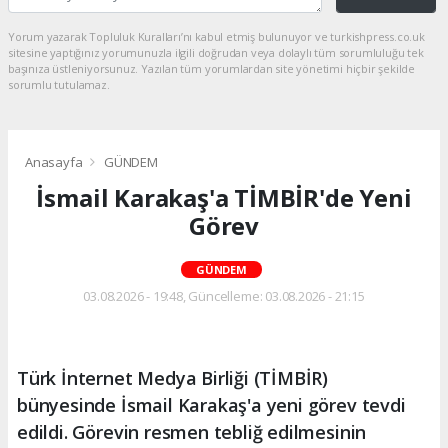
Yorum yazarak Topluluk Kuralları’nı kabul etmiş bulunuyor ve turkishpress.co.uk
sitesine yaptığınız yorumunuzla ilgili doğrudan veya dolaylı tüm sorumluluğu tek
başınıza üstleniyorsunuz. Yazılan tüm yorumlardan site yönetimi hiçbir şekilde
sorumlu tutulamaz.
Anasayfa
GÜNDEM
İsmail Karakaş'a TİMBİR'de Yeni
Görev
GÜNDEM
03.08.2026 - 19:48, Güncelleme: 03.08.2026 - 21:15
Türk İnternet Medya Birliği (TİMBİR)
bünyesinde İsmail Karakaş'a yeni görev tevdi
edildi. Görevin resmen tebliğ edilmesinin