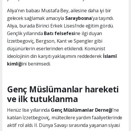
Aliya’nın babası Mustafa Bey, ailesine daha iyi bir
gelecek sağlamak amacıyla
Saraybosna
’ya taşındı.
Aliya, burada Birinci Erkek Lisesi’nde eğitim gördü.
Gençlik yıllarında
Batı felsefesi
ne ilgi duyan
İzzetbegoviç, Bergson, Kant ve Spengler gibi
düşünürlerin eserlerinden etkilendi. Komünist
ideolojinin din karşıtı yaklaşımını reddederek
İslamî
kimliği
ni benimsedi.
Genç Müslümanlar hareketi
ve ilk tutuklanma
Henüz lise yıllarında
Genç Müslümanlar Derneği
’ne
katılan İzzetbegoviç, mültecilere yardım faaliyetlerinde
aktif rol aldı. II. Dünya Savaşı sırasında yaşanan siyasi