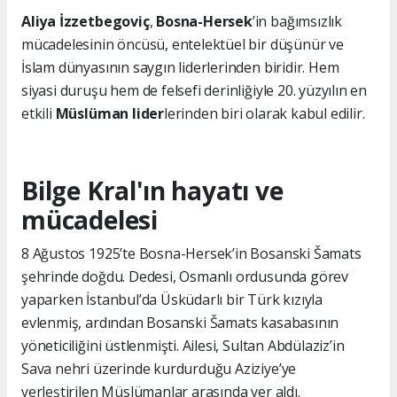
Aliya İzzetbegoviç
,
Bosna-Hersek
’in bağımsızlık
mücadelesinin öncüsü, entelektüel bir düşünür ve
İslam dünyasının saygın liderlerinden biridir. Hem
siyasi duruşu hem de felsefi derinliğiyle 20. yüzyılın en
etkili
Müslüman lider
lerinden biri olarak kabul edilir.
Bilge Kral'ın hayatı ve
mücadelesi
8 Ağustos 1925’te Bosna-Hersek’in Bosanski Šamats
şehrinde doğdu. Dedesi, Osmanlı ordusunda görev
yaparken İstanbul’da Üsküdarlı bir Türk kızıyla
evlenmiş, ardından Bosanski Šamats kasabasının
yöneticiliğini üstlenmişti. Ailesi, Sultan Abdülaziz’in
Sava nehri üzerinde kurdurduğu Aziziye’ye
yerleştirilen Müslümanlar arasında yer aldı.