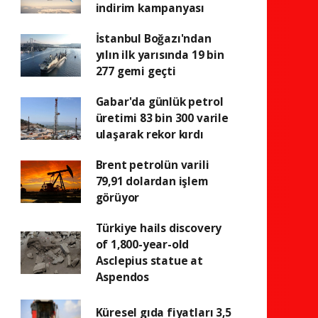
indirim kampanyası
İstanbul Boğazı'ndan
yılın ilk yarısında 19 bin
277 gemi geçti
Gabar'da günlük petrol
üretimi 83 bin 300 varile
ulaşarak rekor kırdı
Brent petrolün varili
79,91 dolardan işlem
görüyor
Türkiye hails discovery
of 1,800-year-old
Asclepius statue at
Aspendos
Küresel gıda fiyatları 3,5