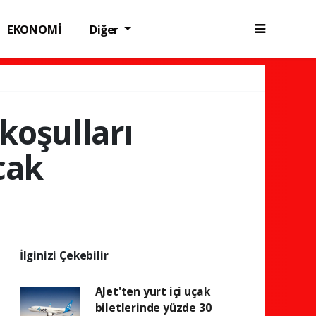
EKONOMİ
Diğer
koşulları
cak
İlginizi Çekebilir
AJet'ten yurt içi uçak
biletlerinde yüzde 30