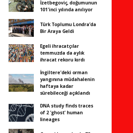
İzetbegoviç, doğumunun
101'inci yılında anılıyor
Türk Toplumu Londra’da
Bir Araya Geldi
Egeli ihracatçılar
temmuzda da aylık
ihracat rekoru kırdı
İngiltere'deki orman
yangınına müdahalenin
haftaya kadar
sürebileceği açıklandı
DNA study finds traces
of 2 'ghost' human
lineages