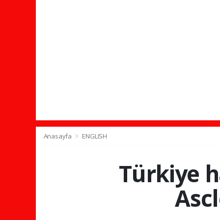
Anasayfa
ENGLISH
Türkiye h
Ascl