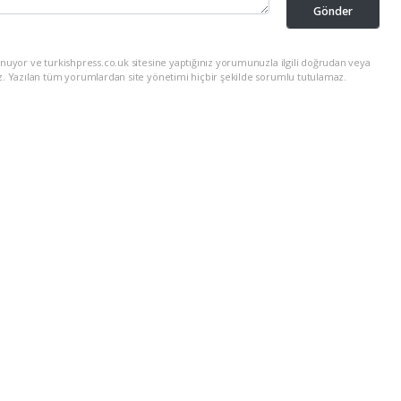
Gönder
nuyor ve turkishpress.co.uk sitesine yaptığınız yorumunuzla ilgili doğrudan veya
z. Yazılan tüm yorumlardan site yönetimi hiçbir şekilde sorumlu tutulamaz.