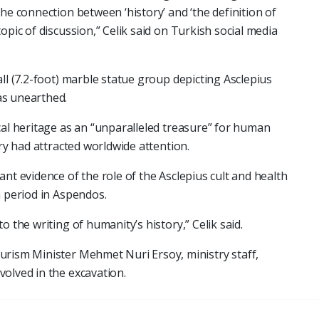
he connection between ‘history’ and ‘the definition of
opic of discussion,” Celik said on Turkish social media
ll (7.2-foot) marble statue group depicting Asclepius
as unearthed.
cal heritage as an “unparalleled treasure” for human
ery had attracted worldwide attention.
nt evidence of the role of the Asclepius cult and health
n period in Aspendos.
o the writing of humanity’s history,” Celik said.
urism Minister Mehmet Nuri Ersoy, ministry staff,
olved in the excavation.