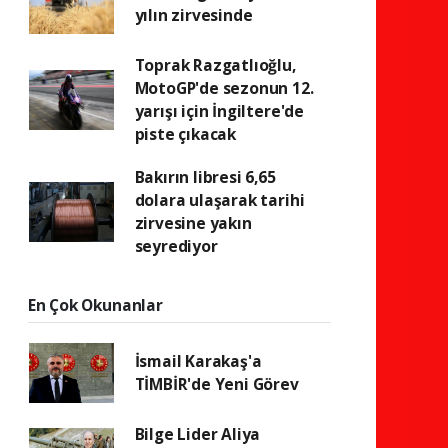
yılın zirvesinde
Toprak Razgatlıoğlu,
MotoGP'de sezonun 12.
yarışı için İngiltere'de
piste çıkacak
Bakırın libresi 6,65
dolara ulaşarak tarihi
zirvesine yakın
seyrediyor
En Çok Okunanlar
İsmail Karakaş'a
TİMBİR'de Yeni Görev
Bilge Lider Aliya