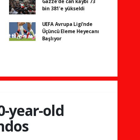
Gazze'de can kaybı 73
bin 381'e yükseldi
UEFA Avrupa Ligi’nde
Üçüncü Eleme Heyecanı
Başlıyor
0-year-old
endos