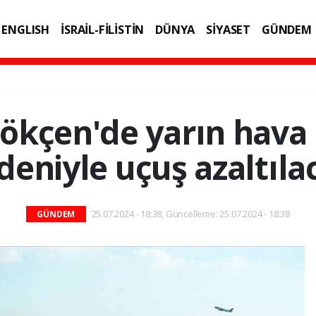
ENGLISH
İSRAİL-FİLİSTİN
DÜNYA
SİYASET
GÜNDEM
IK
TEKNOLOJİ
ökçen'de yarın hava 
deniyle uçuş azaltıla
25.07.2024 - 18:38, Güncelleme: 25.07.2024 - 18:38
GÜNDEM