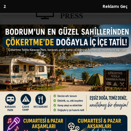
1
Reklamı Geç
Anasayfa
İNGİLTERE
Starmer, "100 Yıllık Ortaklık"
anlaşması için Kiev'e gitti
İNGİLTERE
16.01.2025 - 17:32, Güncelleme: 16.01.2025 - 17:32
İngiltere Başbakanı Keir Starmer, Ukrayna ile
ülkesi arasında birçok alanda işbirliğini
geliştirmek amacıyla hazırlanan "100 Yıllık
Ortaklık" anlaşmasını imzalamak üzere başkent
Kiev'e gitti.