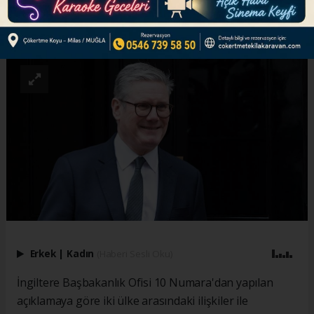
ABONE OL
Erkek
|
Kadın
(Haberi Sesli Oku)
İngiltere Başbakanlık Ofisi 10 Numara'dan yapılan
açıklamaya göre iki ülke arasındaki ilişkiler ile