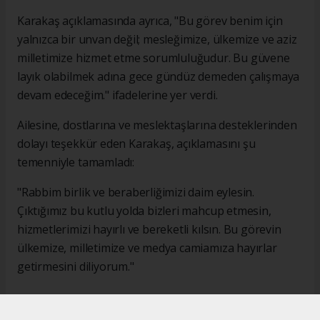
Karakaş açıklamasında ayrıca, "Bu görev benim için
yalnızca bir unvan değil; mesleğimize, ülkemize ve aziz
milletimize hizmet etme sorumluluğudur. Bu güvene
layık olabilmek adına gece gündüz demeden çalışmaya
devam edeceğim." ifadelerine yer verdi.
Ailesine, dostlarına ve meslektaşlarına desteklerinden
dolayı teşekkür eden Karakaş, açıklamasını şu
temenniyle tamamladı:
"Rabbim birlik ve beraberliğimizi daim eylesin.
Çıktığımız bu kutlu yolda bizleri mahcup etmesin,
hizmetlerimizi hayırlı ve bereketli kılsın. Bu görevin
ülkemize, milletimize ve medya camiamıza hayırlar
getirmesini diliyorum."