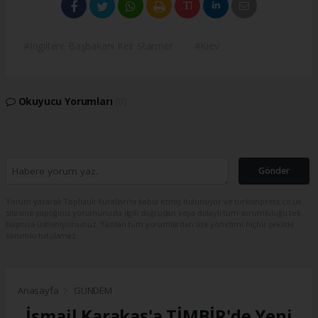
#İngiltere Başbakanı Keir Starmer
#Kiev
Okuyucu Yorumları
(0)
Gönder
Yorum yazarak Topluluk Kuralları’nı kabul etmiş bulunuyor ve turkishpress.co.uk
sitesine yaptığınız yorumunuzla ilgili doğrudan veya dolaylı tüm sorumluluğu tek
başınıza üstleniyorsunuz. Yazılan tüm yorumlardan site yönetimi hiçbir şekilde
sorumlu tutulamaz.
Anasayfa
GÜNDEM
İsmail Karakaş'a TİMBİR'de Yeni