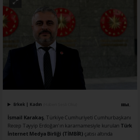
Erkek
|
Kadın
(Haberi Sesli Oku)
İsmail Karakaş
, Türkiye Cumhuriyeti Cumhurbaşkanı
Recep Tayyip Erdoğan'ın kararnamesiyle kurulan
Türk
İnternet Medya Birliği (TİMBİR)
çatısı altında