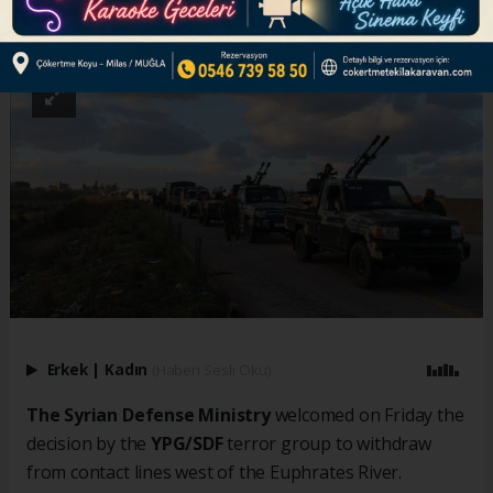
ABONE OL
Erkek
|
Kadın
(Haberi Sesli Oku)
The Syrian Defense Ministry
welcomed on Friday the
decision by the
YPG/SDF
terror group to withdraw
from contact lines west of the Euphrates River.