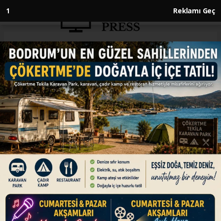
1
Reklamı Geç
Anasayfa
ENGLISH
Syria welcomes YPG/SDF terror
group withdrawal from west of
Euphrates River
ENGLISH
17.01.2026 - 10:15, Güncelleme: 17.01.2026 - 10:15
Defense Ministry says army units will deploy to
secure areas as terror group retreats to east of
river, facilitating return of civilians