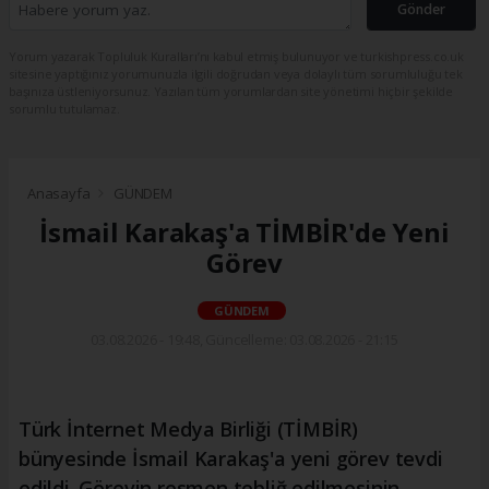
Gönder
Yorum yazarak Topluluk Kuralları’nı kabul etmiş bulunuyor ve turkishpress.co.uk
sitesine yaptığınız yorumunuzla ilgili doğrudan veya dolaylı tüm sorumluluğu tek
başınıza üstleniyorsunuz. Yazılan tüm yorumlardan site yönetimi hiçbir şekilde
sorumlu tutulamaz.
Anasayfa
GÜNDEM
İsmail Karakaş'a TİMBİR'de Yeni
Görev
GÜNDEM
03.08.2026 - 19:48, Güncelleme: 03.08.2026 - 21:15
Türk İnternet Medya Birliği (TİMBİR)
bünyesinde İsmail Karakaş'a yeni görev tevdi
edildi. Görevin resmen tebliğ edilmesinin