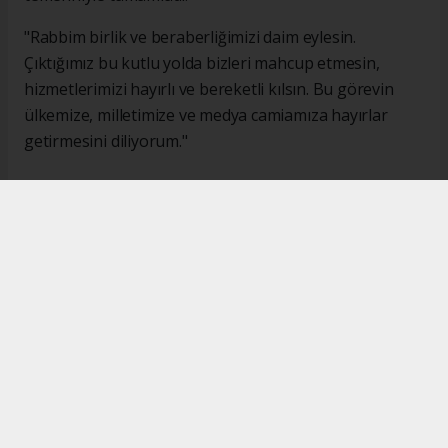
"Rabbim birlik ve beraberliğimizi daim eylesin.
Çıktığımız bu kutlu yolda bizleri mahcup etmesin,
hizmetlerimizi hayırlı ve bereketli kılsın. Bu görevin
ülkemize, milletimize ve medya camiamıza hayırlar
getirmesini diliyorum."
#İsmail Karakaş
#TİMBİR
Okuyucu Yorumları
(0)
Gönder