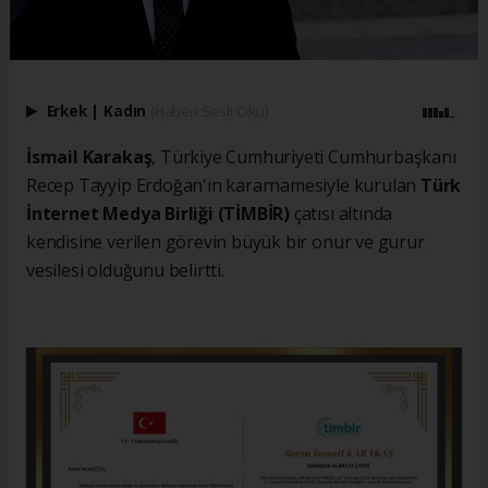
Erkek
|
Kadın
(Haberi Sesli Oku)
İsmail Karakaş
, Türkiye Cumhuriyeti Cumhurbaşkanı
Recep Tayyip Erdoğan'ın kararnamesiyle kurulan
Türk
İnternet Medya Birliği (TİMBİR)
çatısı altında
kendisine verilen görevin büyük bir onur ve gurur
vesilesi olduğunu belirtti.