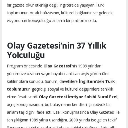
bir gazete okur etkinliği değil; İngiltere’de yaşayan Türk
toplumunun ortak hafızasının, kültürel bağlarının ve gelecek
vizyonunun konuşulduğu anlamlı bir platform oldu.
Olay Gazetesi’nin 37 Yıllık
Yolculuğu
Program öncesinde
Olay Gazetesi
’nin 1989 yılından
günümüze uzanan yayın hayatını anlatan arşiv görüntüleri
katılımcılara sunuldu. Sunum, davetlilere
İngiltere
’deki
Türk
toplumu
nun geçirdiği sosyal ve kültürel değişimlere tanıklık
etme fırsatı verdi.
Olay Gazetesi İmtiyaz Sahibi Nural Ezel
,
açılış konuşmasında, bu buluşmanın kendileri için büyük bir
anlam taşıdığını ifade etti. Ezel, konuşmasında Olay Gazetesi ile
tanışıklığının 1989 yılına uzandığını, 2000 yılında ise gelen teklif
üzerine gazeteyi devralarak imtiyaz sahibi olduğunu ifade etti.