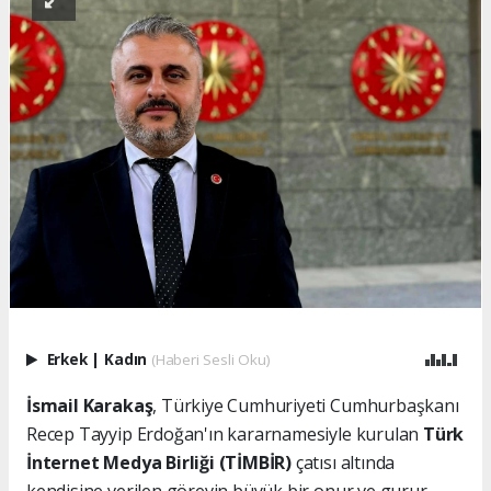
Erkek
|
Kadın
(Haberi Sesli Oku)
İsmail Karakaş
, Türkiye Cumhuriyeti Cumhurbaşkanı
Recep Tayyip Erdoğan'ın kararnamesiyle kurulan
Türk
İnternet Medya Birliği (TİMBİR)
çatısı altında
kendisine verilen görevin büyük bir onur ve gurur