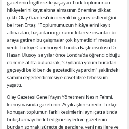
gazetenin İngiltere’de yaşayan Türk toplumunun
hikâyelerini kayıt altına almasının önemine dikkat
çekti. Olay Gazetesi’nin önemli bir görev üstlendiğini
belirten Ertaş, “Toplumumuzun hikâyelerini kayıt
altına alan, başarılarını görünür kılan ve insanları bir
araya getiren bu çalışmalar çok kıymetlidir” mesajını
verdi. Türkiye Cumhuriyeti Londra Başkonsolosu Dr.
Hasan Ulusoy ise yıllar önce Londra’da öğrenci olduğu
döneme atıfta bulunarak, “O yıllarda yolum buradan
geçseydi belki ben de gazetecilik yapardım” şeklindeki
samimi değerlendirmesiyle davetlilere tebessüm
yaşattı.
Olay Gazetesi Genel Yayın Yönetmeni Nesin Fehmi,
konuşmasında gazetenin 25 yılı aşkın süredir Türkçe
konuşan toplumun farklı kesimlerini aynı çatı altında
buluşturmayı hedeflediğini söyledi ve gazetenin
bundan sonraki süreçte de gençlere, yeni nesillere ve