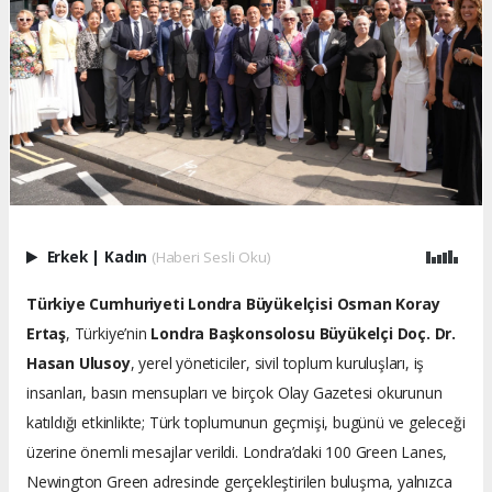
Erkek
|
Kadın
(Haberi Sesli Oku)
Türkiye Cumhuriyeti Londra Büyükelçisi Osman Koray
Ertaş
, Türkiye’nin
Londra Başkonsolosu Büyükelçi Doç. Dr.
Hasan Ulusoy
, yerel yöneticiler, sivil toplum kuruluşları, iş
insanları, basın mensupları ve birçok Olay Gazetesi okurunun
katıldığı etkinlikte; Türk toplumunun geçmişi, bugünü ve geleceği
üzerine önemli mesajlar verildi. Londra’daki 100 Green Lanes,
Newington Green adresinde gerçekleştirilen buluşma, yalnızca