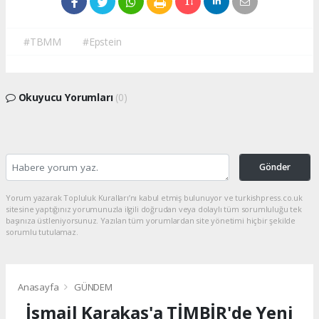
#TBMM
#Epstein
Okuyucu Yorumları
(0)
Gönder
Yorum yazarak Topluluk Kuralları’nı kabul etmiş bulunuyor ve turkishpress.co.uk
sitesine yaptığınız yorumunuzla ilgili doğrudan veya dolaylı tüm sorumluluğu tek
başınıza üstleniyorsunuz. Yazılan tüm yorumlardan site yönetimi hiçbir şekilde
sorumlu tutulamaz.
Anasayfa
GÜNDEM
İsmail Karakaş'a TİMBİR'de Yeni