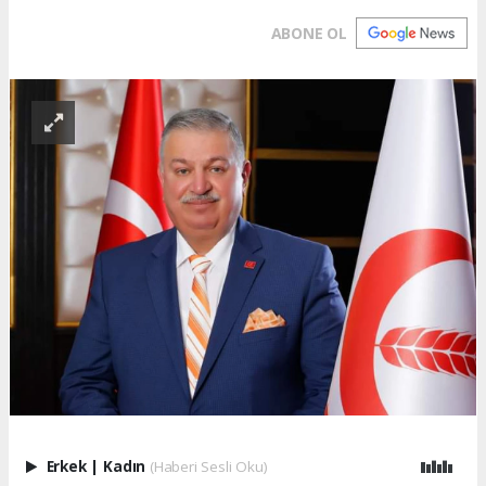
ABONE OL
Erkek
|
Kadın
(Haberi Sesli Oku)