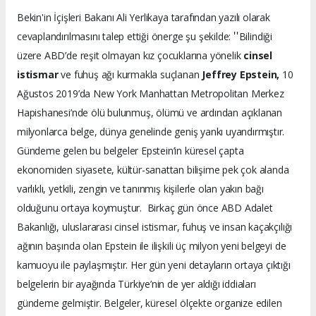
Bekin'in İçişleri Bakanı Ali Yerlikaya tarafından yazılı olarak
''
cevaplandırılmasını talep ettiği önerge şu şekilde:
Bilindiği
üzere ABD’de reşit olmayan kız çocuklarına yönelik
cinsel
istismar
ve fuhuş ağı kurmakla suçlanan
Jeffrey Epstein,
10
Ağustos 2019’da New York Manhattan Metropolitan Merkez
Hapishanesi’nde ölü bulunmuş, ölümü ve ardından açıklanan
milyonlarca belge, dünya genelinde geniş yankı uyandırmıştır.
Gündeme gelen bu belgeler Epstein’in küresel çapta
ekonomiden siyasete, kültür-sanattan bilişime pek çok alanda
varlıklı, yetkili, zengin ve tanınmış kişilerle olan yakın bağı
olduğunu ortaya koymuştur. Birkaç gün önce ABD Adalet
Bakanlığı, uluslararası cinsel istismar, fuhuş ve insan kaçakçılığı
ağının başında olan Epstein ile ilişkili üç milyon yeni belgeyi de
kamuoyu ile paylaşmıştır. Her gün yeni detayların ortaya çıktığı
belgelerin bir ayağında Türkiye’nin de yer aldığı iddiaları
gündeme gelmiştir. Belgeler, küresel ölçekte organize edilen