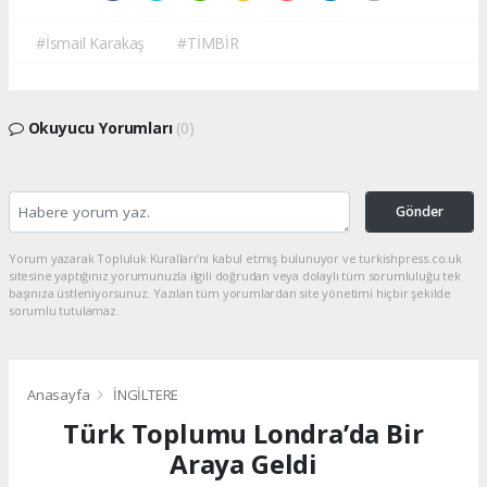
#İsmail Karakaş
#TİMBİR
Okuyucu Yorumları
(0)
Gönder
Yorum yazarak Topluluk Kuralları’nı kabul etmiş bulunuyor ve turkishpress.co.uk
sitesine yaptığınız yorumunuzla ilgili doğrudan veya dolaylı tüm sorumluluğu tek
başınıza üstleniyorsunuz. Yazılan tüm yorumlardan site yönetimi hiçbir şekilde
sorumlu tutulamaz.
Anasayfa
İNGİLTERE
Türk Toplumu Londra’da Bir
Araya Geldi