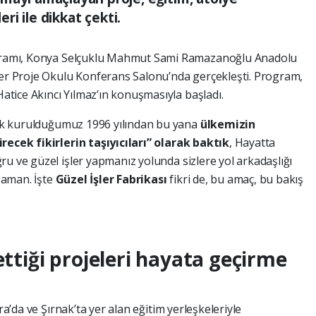
eri ile dikkat çekti.
rogramı, Konya Selçuklu Mahmut Sami Ramazanoğlu Anadolu
ler Proje Okulu Konferans Salonu’nda gerçekleşti. Program,
atice Akıncı Yılmaz’ın konuşmasıyla başladı.
k kurulduğumuz 1996 yılından bu yana
ülkemizin
recek fikirlerin taşıyıcıları” olarak baktık
, Hayatta
u ve güzel işler yapmanız yolunda sizlere yol arkadaşlığı
zaman. İşte
Güzel İşler Fabrikası
fikri de, bu amaç, bu bakış
ettiği projeleri hayata geçirme
ra’da ve Şırnak’ta yer alan eğitim yerleşkeleriyle