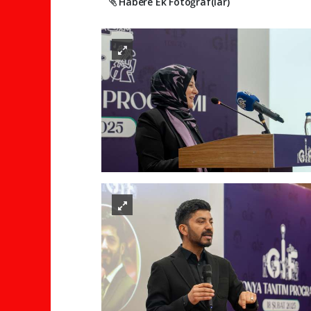
Habere Ek Fotoğraf(lar)