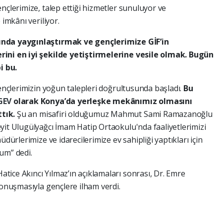
nçlerimize, talep ettiği hizmetler sunuluyor ve
 imkânı veriliyor.
ında yaygınlaştırmak ve gençlerimize GİF’in
rini en iyi şekilde yetiştirmelerine vesile olmak. Bugün
i bu.
gençlerimizin yoğun talepleri doğrultusunda başladı.
Bu
GEV
olarak Konya’da yerleşke mekânımız olmasını
tık.
Şu an misafiri olduğumuz Mahmut Sami Ramazanoğlu
yit Ulugülyağcı İmam Hatip Ortaokulu'nda faaliyetlerimizi
üdürlerimize ve idarecilerimize ev sahipliği yaptıkları için
um” dedi.
tice Akıncı Yılmaz’ın açıklamaları sonrası, Dr. Emre
konuşmasıyla gençlere ilham verdi.