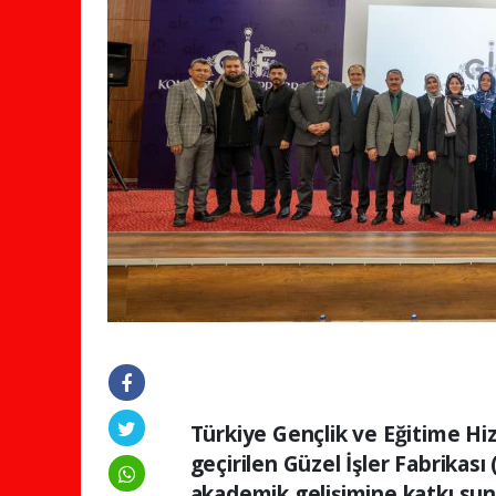
Türkiye Gençlik ve Eğitime H
geçirilen Güzel İşler Fabrikası 
akademik gelişimine katkı sun