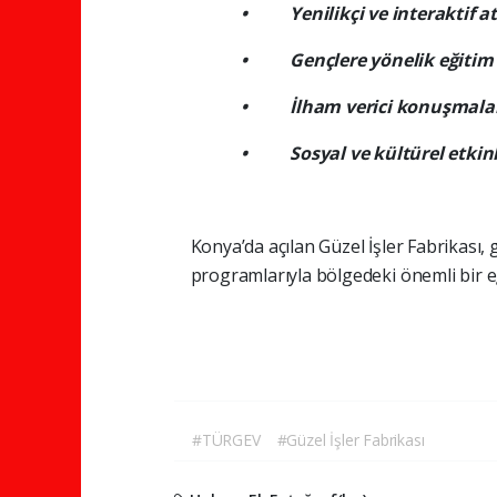
• Yenilikçi ve interaktif at
• Gençlere yönelik eğitim p
• İlham verici konuşmalar v
• Sosyal ve kültürel etkinli
Konya’da açılan Güzel İşler Fabrikası, 
programlarıyla bölgedeki önemli bir 
#TÜRGEV
#Güzel İşler Fabrikası