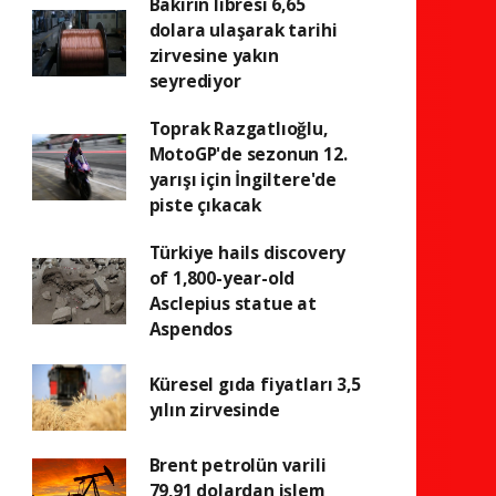
Bakırın libresi 6,65
dolara ulaşarak tarihi
zirvesine yakın
seyrediyor
Toprak Razgatlıoğlu,
MotoGP'de sezonun 12.
yarışı için İngiltere'de
piste çıkacak
Türkiye hails discovery
of 1,800-year-old
Asclepius statue at
Aspendos
Küresel gıda fiyatları 3,5
yılın zirvesinde
Brent petrolün varili
79,91 dolardan işlem