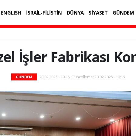
ENGLISH
İSRAİL-FİLİSTİN
DÜNYA
SİYASET
GÜNDEM
IK
TEKNOLOJİ
l İşler Fabrikası Kon
20.02.2025 - 19:16, Güncelleme: 20.02.2025 - 19:16
GÜNDEM