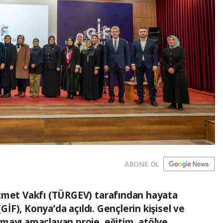
ABONE OL
izmet Vakfı (TÜRGEV) tarafından hayata
(GİF), Konya’da açıldı. Gençlerin kişisel ve
mayı amaçlayan proje, eğitim, atölye