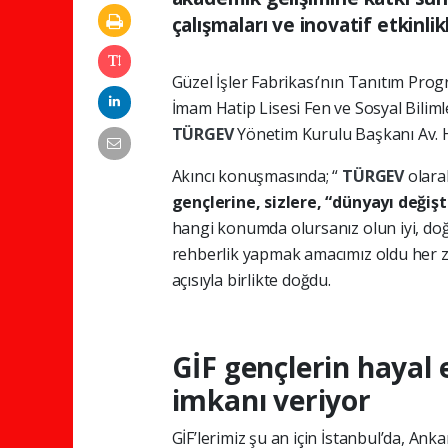
çalışmaları ve inovatif etkinlikl
Güzel İşler Fabrikası’nın Tanıtım P
İmam Hatip Lisesi Fen ve Sosyal Bilim
TÜRGEV
Yönetim Kurulu Başkanı Av. H
Akıncı konuşmasında; “
TÜRGEV
olara
gençlerine, sizlere, “dünyayı değişti
hangi konumda olursanız olun iyi, doğr
rehberlik yapmak amacımız oldu her 
açısıyla birlikte doğdu.
GİF gençlerin hayal 
imkanı veriyor
GİF’lerimiz şu an için İstanbul’da, Anka