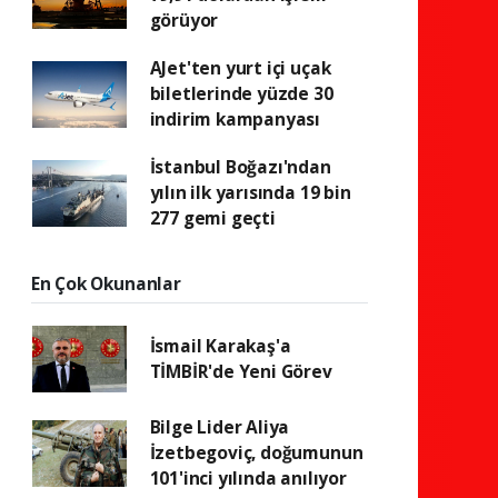
görüyor
AJet'ten yurt içi uçak
biletlerinde yüzde 30
indirim kampanyası
İstanbul Boğazı'ndan
yılın ilk yarısında 19 bin
277 gemi geçti
En Çok Okunanlar
İsmail Karakaş'a
TİMBİR'de Yeni Görev
Bilge Lider Aliya
İzetbegoviç, doğumunun
101'inci yılında anılıyor