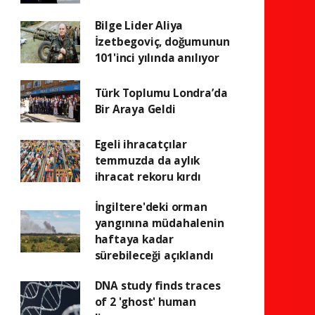
Bilge Lider Aliya
İzetbegoviç, doğumunun
101'inci yılında anılıyor
Türk Toplumu Londra’da
Bir Araya Geldi
Egeli ihracatçılar
temmuzda da aylık
ihracat rekoru kırdı
İngiltere'deki orman
yangınına müdahalenin
haftaya kadar
sürebileceği açıklandı
DNA study finds traces
of 2 'ghost' human