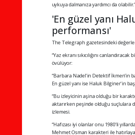
uykuya dalmanıza yardımcı da olabilir.
'En güzel yanı Hal
performansı'
The Telegraph gazetesindeki değerlendi
“Yaz ekranı sıkıcılığını canlandıracak b
övülüyor:
“Barbara Nadel'in Detektif İkmen’in ba
En güzel yanı ise Haluk Bilginer'in ba
“Bu izleyicinin aşina olduğu bir karakt
aktarırken peşinde olduğu suçlulara da 
izlemesi.
“Hafızası iyi olanlar onu 1980’li yılla
Mehmet Osman karakteri ile hatırlayab