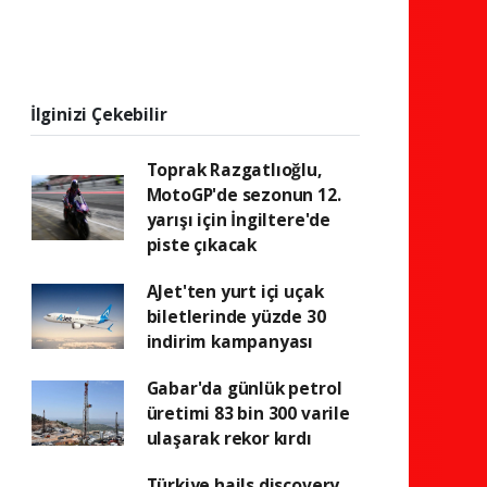
İlginizi Çekebilir
Toprak Razgatlıoğlu,
MotoGP'de sezonun 12.
yarışı için İngiltere'de
piste çıkacak
AJet'ten yurt içi uçak
biletlerinde yüzde 30
indirim kampanyası
Gabar'da günlük petrol
üretimi 83 bin 300 varile
ulaşarak rekor kırdı
Türkiye hails discovery