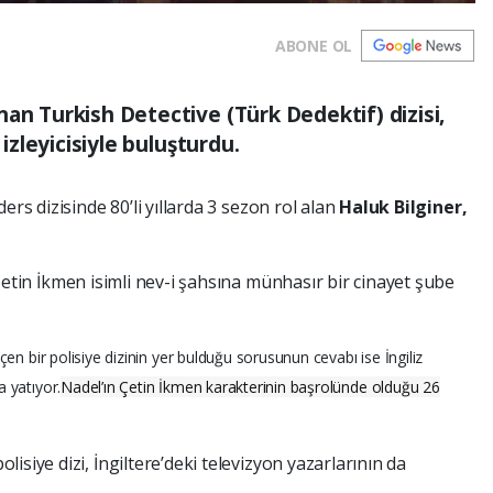
ABONE OL
an Turkish Detective (Türk Dedektif) dizisi,
 izleyicisiyle buluşturdu.
ers dizisinde 80’li yıllarda 3 sezon rol alan
Haluk Bilginer,
etin İkmen isimli nev-i şahsına münhasır bir cinayet şube
çen bir polisiye dizinin yer bulduğu sorusunun cevabı ise İngiliz
 yatıyor.
Nadel’ın Çetin İkmen karakterinin başrolünde olduğu 26
isiye dizi, İngiltere’deki televizyon yazarlarının da