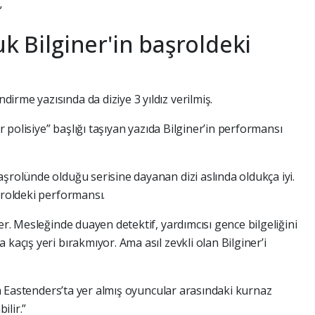
”
uk Bilginer'in başroldeki
rme yazısında da diziye 3 yıldız verilmiş.
ir polisiye” başlığı taşıyan yazıda Bilginer’in performansı
şrolünde olduğu serisine dayanan dizi aslında oldukça iyi.
şroldeki performansı.
er. Mesleğinde duayen detektif, yardımcısı gence bilgeliğini
kaçış yeri bırakmıyor. Ama asıl zevkli olan Bilginer’i
rda Eastenders’ta yer almış oyuncular arasındaki kurnaz
ilir.”