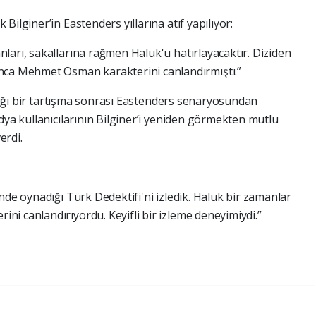
ilginer’in Eastenders yıllarına atıf yapılıyor:
ları, sakallarına rağmen Haluk'u hatırlayacaktır. Diziden
nca Mehmet Osman karakterini canlandırmıştı.”
şadığı bir tartışma sonrası Eastenders senaryosundan
dya kullanıcılarının Bilginer’i yeniden görmekten mutlu
erdi.
nde oynadığı Türk Dedektifi'ni izledik. Haluk bir zamanlar
i canlandırıyordu. Keyifli bir izleme deneyimiydi.”