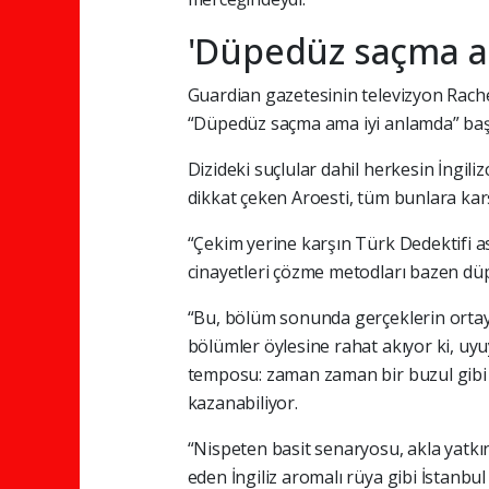
'Düpedüz saçma a
Guardian gazetesinin televizyon Rachel
“Düpedüz saçma ama iyi anlamda” başlı
Dizideki suçlular dahil herkesin İngi
dikkat çeken Aroesti, tüm bunlara karş
“Çekim yerine karşın Türk Dedektifi aslın
cinayetleri çözme metodları bazen düp
“Bu, bölüm sonunda gerçeklerin ortaya 
bölümler öylesine rahat akıyor ki, uyu
temposu: zaman zaman bir buzul gibi 
kazanabiliyor.
“Nispeten basit senaryosu, akla yatkın
eden İngiliz aromalı rüya gibi İstanbu