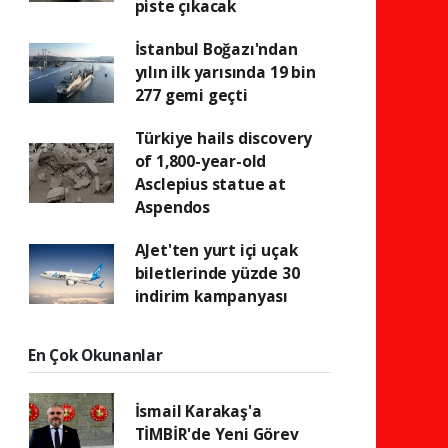
piste çıkacak
İstanbul Boğazı'ndan
yılın ilk yarısında 19 bin
277 gemi geçti
Türkiye hails discovery
of 1,800-year-old
Asclepius statue at
Aspendos
AJet'ten yurt içi uçak
biletlerinde yüzde 30
indirim kampanyası
En Çok Okunanlar
İsmail Karakaş'a
TİMBİR'de Yeni Görev