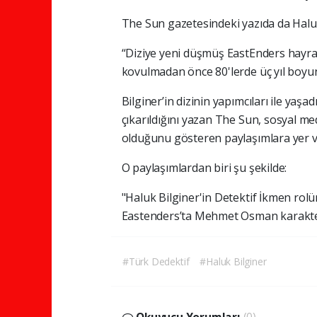
The Sun gazetesindeki yazıda da Haluk B
“Diziye yeni düşmüş EastEnders hayran
kovulmadan önce 80'lerde üç yıl boyu
Bilginer’in dizinin yapımcıları ile ya
çıkarıldığını yazan The Sun, sosyal me
olduğunu gösteren paylaşımlara yer v
O paylaşımlardan biri şu şekilde:
"Haluk Bilginer'in Detektif İkmen rolü
Eastenders’ta Mehmet Osman karakterin
#Türk Dedektif
#Haluk Bilginer
Okuyucu Yorumları
(0)