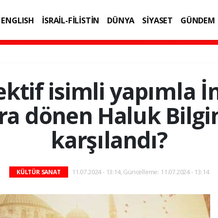
ENGLISH
İSRAİL-FİLİSTİN
DÜNYA
SİYASET
GÜNDEM
IK
TEKNOLOJİ
ktif isimli yapımla İn
ra dönen Haluk Bilgin
karşılandı?
11.07.2024 - 13:14, Güncelleme: 11.07.2024 - 13:14
KÜLTÜR SANAT