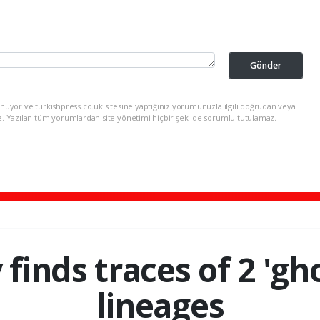
Gönder
nuyor ve turkishpress.co.uk sitesine yaptığınız yorumunuzla ilgili doğrudan veya
z. Yazılan tüm yorumlardan site yönetimi hiçbir şekilde sorumlu tutulamaz.
finds traces of 2 'g
lineages