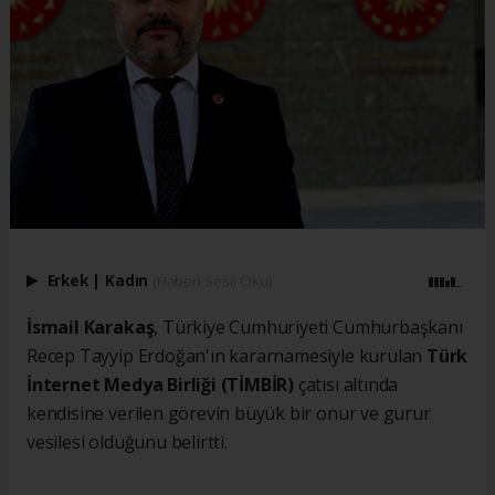
Erkek
|
Kadın
(Haberi Sesli Oku)
İsmail Karakaş
, Türkiye Cumhuriyeti Cumhurbaşkanı
Recep Tayyip Erdoğan'ın kararnamesiyle kurulan
Türk
İnternet Medya Birliği (TİMBİR)
çatısı altında
kendisine verilen görevin büyük bir onur ve gurur
vesilesi olduğunu belirtti.