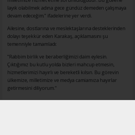
milletimize hizmet etme sorumluluğudur. Bu güvene
layık olabilmek adına gece gündüz demeden çalışmaya
devam edeceğim." ifadelerine yer verdi.
Ailesine, dostlarına ve meslektaşlarına desteklerinden
dolayı teşekkür eden Karakaş, açıklamasını şu
temenniyle tamamladı:
"Rabbim birlik ve beraberliğimizi daim eylesin.
Çıktığımız bu kutlu yolda bizleri mahcup etmesin,
hizmetlerimizi hayırlı ve bereketli kılsın. Bu görevin
ülkemize, milletimize ve medya camiamıza hayırlar
getirmesini diliyorum."
#İsmail Karakaş
#TİMBİR