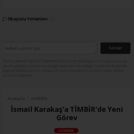
Okuyucu Yorumları
(0)
Gönder
Yorum yazarak Topluluk Kuralları’nı kabul etmiş bulunuyor ve turkishpress.co.uk
sitesine yaptığınız yorumunuzla ilgili doğrudan veya dolaylı tüm sorumluluğu tek
başınıza üstleniyorsunuz. Yazılan tüm yorumlardan site yönetimi hiçbir şekilde
sorumlu tutulamaz.
Anasayfa
GÜNDEM
İsmail Karakaş'a TİMBİR'de Yeni
Görev
GÜNDEM