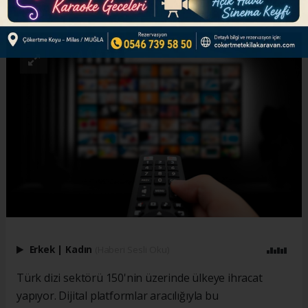
ABONE OL
Erkek
|
Kadın
(Haberi Sesli Oku)
Türk dizi sektörü 150'nin üzerinde ülkeye ihracat
yapıyor. Dijital platformlar aracılığıyla bu