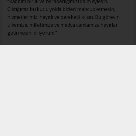
"Rabbim birlik ve beraberliğimizi daim eylesin.
Çıktığımız bu kutlu yolda bizleri mahcup etmesin,
hizmetlerimizi hayırlı ve bereketli kılsın. Bu görevin
ülkemize, milletimize ve medya camiamıza hayırlar
getirmesini diliyorum."
#İsmail Karakaş
#TİMBİR
Okuyucu Yorumları
(0)
Gönder
Yorum yazarak Topluluk Kuralları’nı kabul etmiş bulunuyor ve turkishpress.co.uk
sitesine yaptığınız yorumunuzla ilgili doğrudan veya dolaylı tüm sorumluluğu tek