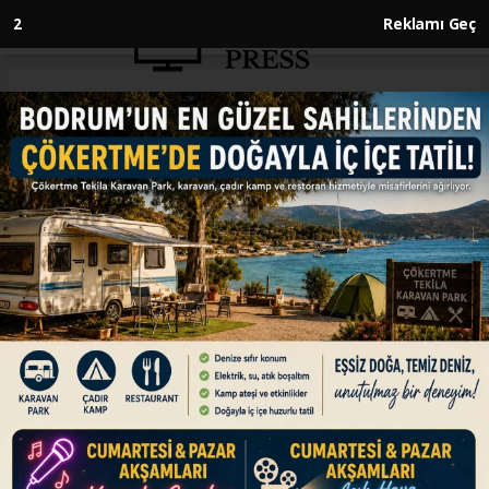
1
Reklamı Geç
Anasayfa
ENGLISH
Turkish Airlines says Boeing jet
purchase talks ongoing, no deal
yet
ENGLISH
20.09.2025 - 10:48, Güncelleme: 20.09.2025 - 10:48
Communications Senior Vice President Yahya
Ustun says no final decision reached
ABONE OL