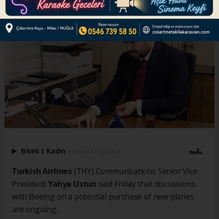
Erkek
|
Kadın
(Haberi Sesli Oku)
Turkish Airlines
(THY) Communications Senior Vice
President
Yahya Ustun
said Friday that discussions
with Boeing on a potential purchase of new planes
are ongoing.