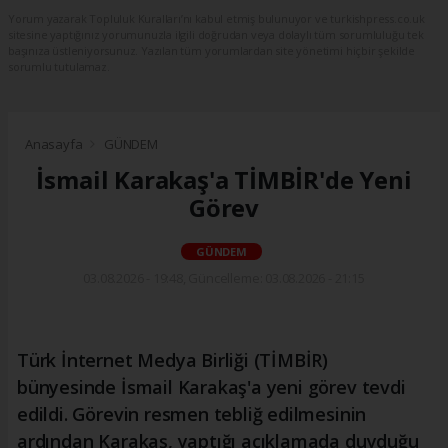
Yorum yazarak Topluluk Kuralları’nı kabul etmiş bulunuyor ve turkishpress.co.uk
sitesine yaptığınız yorumunuzla ilgili doğrudan veya dolaylı tüm sorumluluğu tek
başınıza üstleniyorsunuz. Yazılan tüm yorumlardan site yönetimi hiçbir şekilde
sorumlu tutulamaz.
Anasayfa
GÜNDEM
İsmail Karakaş'a TİMBİR'de Yeni
Görev
GÜNDEM
03.08.2026 - 19:48, Güncelleme: 03.08.2026 - 21:15
Türk İnternet Medya Birliği (TİMBİR)
bünyesinde İsmail Karakaş'a yeni görev tevdi
edildi. Görevin resmen tebliğ edilmesinin
ardından Karakaş, yaptığı açıklamada duyduğu