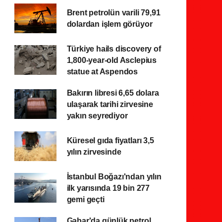
Brent petrolün varili 79,91
dolardan işlem görüyor
Türkiye hails discovery of
1,800-year-old Asclepius
statue at Aspendos
Bakırın libresi 6,65 dolara
ulaşarak tarihi zirvesine
yakın seyrediyor
Küresel gıda fiyatları 3,5
yılın zirvesinde
İstanbul Boğazı'ndan yılın
ilk yarısında 19 bin 277
gemi geçti
Gabar'da günlük petrol