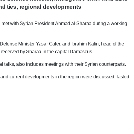
ral ties, regional developments
day met with Syrian President Ahmad al-Sharaa during a working
Defense Minister Yasar Guler, and Ibrahim Kalin, head of the
e received by Sharaa in the capital Damascus.
cial talks, also includes meetings with their Syrian counterparts.
s and current developments in the region were discussed, lasted