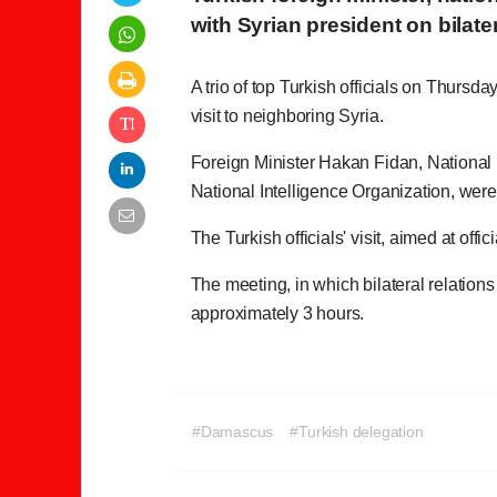
with Syrian president on bilate
A trio of top Turkish officials on Thurs
visit to neighboring Syria.
Foreign Minister Hakan Fidan, National 
National Intelligence Organization, wer
The Turkish officials' visit, aimed at offi
The meeting, in which bilateral relation
approximately 3 hours.
#Damascus
#Turkish delegation