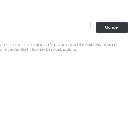
Gönder
ve turkishpress.co.uk sitesine yaptığınız yorumunuzla ilgili doğrudan veya dolaylı tüm
mlardan site yönetimi hiçbir şekilde sorumlu tutulamaz.