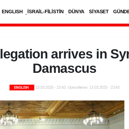
ENGLISH
İSRAİL-FİLİSTİN
DÜNYA
SİYASET
GÜND
SPOR
SAĞLIK
TEKNOLOJİ
legation arrives in Syr
Damascus
13.03.2025 - 23:43, Güncelleme: 13.03.2025 - 23:43
ENGLISH