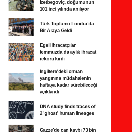
İzetbegoviç, doğumunun
101'inci yılında anılıyor
Türk Toplumu Londra’da
Bir Araya Geldi
Egeli ihracatçılar
temmuzda da aylık ihracat
rekoru kırdı
İngiltere'deki orman
yangınına müdahalenin
haftaya kadar sürebileceği
açıklandı
DNA study finds traces of
2 'ghost' human lineages
Gazze'de can kaybı 73 bin