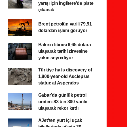
yarışı için İngiltere'de piste
çıkacak
Brent petrolün varili 79,91
dolardan işlem görüyor
Bakırın libresi 6,65 dolara
ulaşarak tarihi zirvesine
yakın seyrediyor
Türkiye hails discovery of
1,800-year-old Asclepius
statue at Aspendos
Gabar'da günlük petrol
üretimi 83 bin 300 varile
ulaşarak rekor kırdı
AJet'ten yurt içi uçak
biletlerinde yüzde 30