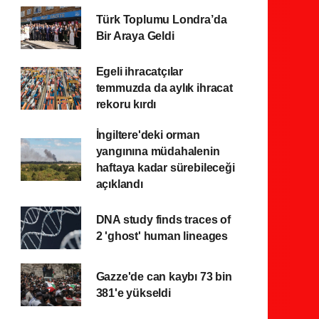
Türk Toplumu Londra’da
Bir Araya Geldi
Egeli ihracatçılar
temmuzda da aylık ihracat
rekoru kırdı
İngiltere'deki orman
yangınına müdahalenin
haftaya kadar sürebileceği
açıklandı
DNA study finds traces of
2 'ghost' human lineages
Gazze'de can kaybı 73 bin
381'e yükseldi