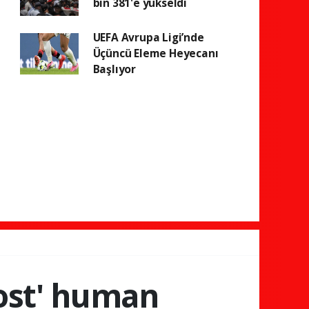
bin 381'e yükseldi
UEFA Avrupa Ligi’nde
Üçüncü Eleme Heyecanı
Başlıyor
host' human