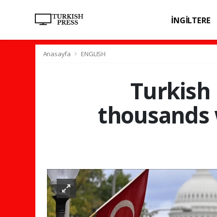
İNGİLTERE
SPOR
SAĞL
Anasayfa
ENGLISH
Turkish
thousands w