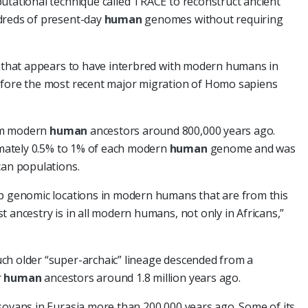
utational technique called TRACE to reconstruct ancient
dreds of present-day
human
genomes without requiring
ge that appears to have interbred with modern humans in
efore the most recent major migration of Homo sapiens
om modern
human
ancestors around 800,000 years ago.
mately 0.5% to 1% of each modern
human
genome and was
can populations.
ap genomic locations in modern humans that are from this
 ancestry is in all modern humans, not only in Africans,”
ch older “super-archaic” lineage descended from a
r
human
ancestors around 1.8 million years ago.
sovans in Eurasia more than 200,000 years ago. Some of its