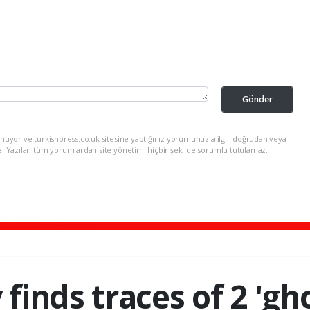
Gönder
nuyor ve turkishpress.co.uk sitesine yaptığınız yorumunuzla ilgili doğrudan veya
z. Yazılan tüm yorumlardan site yönetimi hiçbir şekilde sorumlu tutulamaz.
finds traces of 2 'g