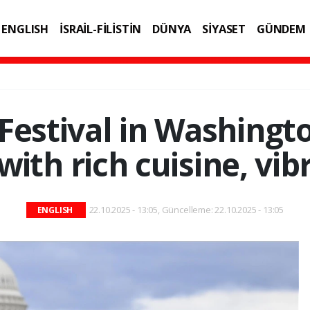
ENGLISH
İSRAİL-FİLİSTİN
DÜNYA
SİYASET
GÜNDEM
IK
TEKNOLOJİ
 Festival in Washingt
ith rich cuisine, vib
22.10.2025 - 13:05, Güncelleme: 22.10.2025 - 13:05
ENGLISH