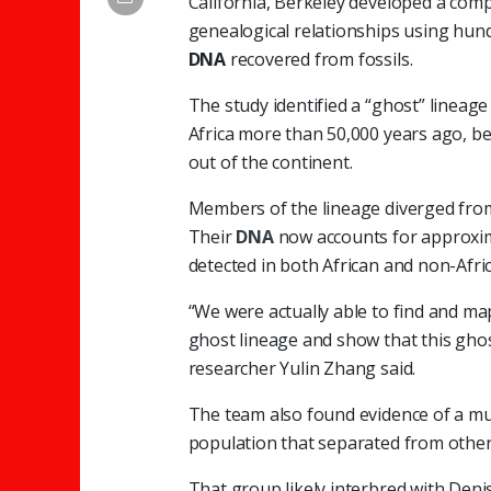
California, Berkeley developed a comp
genealogical relationships using hun
DNA
recovered from fossils.
The study identified a “ghost” linea
Africa more than 50,000 years ago, b
out of the continent.
Members of the lineage diverged fr
Their
DNA
now accounts for approxi
detected in both African and non-Afri
“We were actually able to find and m
ghost lineage and show that this ghost
researcher Yulin Zhang said.
The team also found evidence of a mu
population that separated from othe
That group likely interbred with Deni