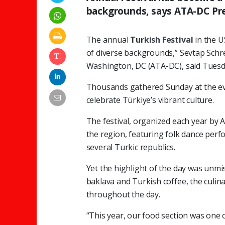
backgrounds, says ATA-DC Pre
The annual
Turkish Festival
in the U
of diverse backgrounds,” Sevtap Schre
Washington, DC (ATA-DC), said Tuesd
Thousands gathered Sunday at the ev
celebrate Türkiye’s vibrant culture.
The festival, organized each year by A
the region, featuring folk dance perf
several Turkic republics.
Yet the highlight of the day was unm
baklava and Turkish coffee, the culina
throughout the day.
“This year, our food section was one of