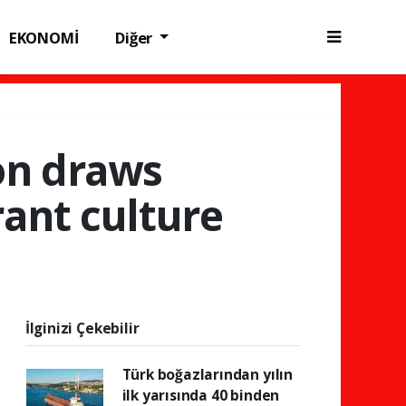
EKONOMİ
Diğer
on draws
rant culture
İlginizi Çekebilir
Türk boğazlarından yılın
ilk yarısında 40 binden