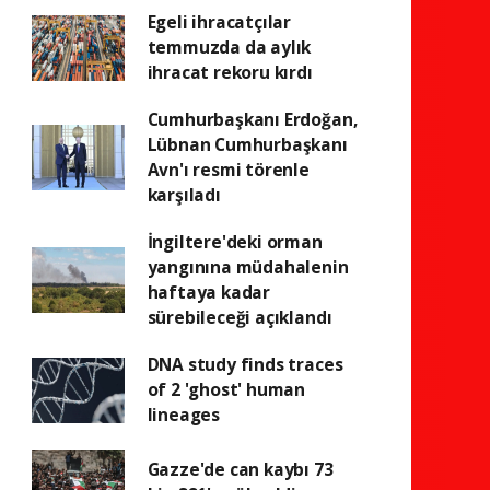
Egeli ihracatçılar
temmuzda da aylık
ihracat rekoru kırdı
Cumhurbaşkanı Erdoğan,
Lübnan Cumhurbaşkanı
Avn'ı resmi törenle
karşıladı
İngiltere'deki orman
yangınına müdahalenin
haftaya kadar
sürebileceği açıklandı
DNA study finds traces
of 2 'ghost' human
lineages
Gazze'de can kaybı 73