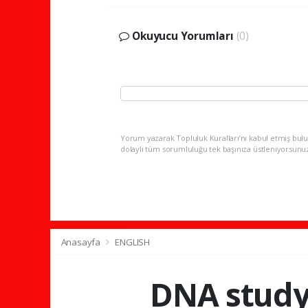
Okuyucu Yorumları
(0)
Yorum yazarak Topluluk Kuralları’nı kabul etmiş bulu
dolaylı tüm sorumluluğu tek başınıza üstleniyorsunu
Anasayfa
ENGLISH
DNA study 