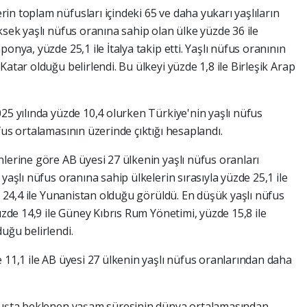
in toplam nüfusları içindeki 65 ve daha yukarı yaşlıların
ksek yaşlı nüfus oranına sahip olan ülke yüzde 36 ile
onya, yüzde 25,1 ile İtalya takip etti. Yaşlı nüfus oranının
atar olduğu belirlendi. Bu ülkeyi yüzde 1,8 ile Birleşik Arap
25 yılında yüzde 10,4 olurken Türkiye'nin yaşlı nüfus
fus ortalamasının üzerinde çıktığı hesaplandı.
lerine göre AB üyesi 27 ülkenin yaşlı nüfus oranları
yaşlı nüfus oranına sahip ülkelerin sırasıyla yüzde 25,1 ile
de 24,4 ile Yunanistan olduğu görüldü. En düşük yaşlı nüfus
üzde 14,9 ile Güney Kıbrıs Rum Yönetimi, yüzde 15,8 ile
uğu belirlendi.
 11,1 ile AB üyesi 27 ülkenin yaşlı nüfus oranlarından daha
oğuşta beklenen yaşam süresinin dünya ortalamasından