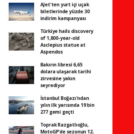
AJet'ten yurt içi uçak
biletlerinde yüzde 30
indirim kampanyası
Türkiye hails discovery
of 1,800-year-old
Asclepius statue at
Aspendos
Bakırın libresi 6,65
dolara ulaşarak tarihi
zirvesine yakın
seyrediyor
İstanbul Boğazı'ndan
yılın ilk yarısında 19 bin
277 gemi geçti
Toprak Razgatlıoğlu,
MotoGP'de sezonun 12.