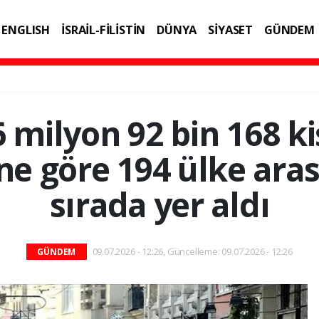
ENGLISH
İSRAİL-FİLİSTİN
DÜNYA
SİYASET
GÜNDEM
IK
TEKNOLOJİ
6 milyon 92 bin 168 ki
e göre 194 ülke arası
sırada yer aldı
09.07.2026 - 12:26, Güncelleme: 09.07.2026 - 12:26
GÜNDEM