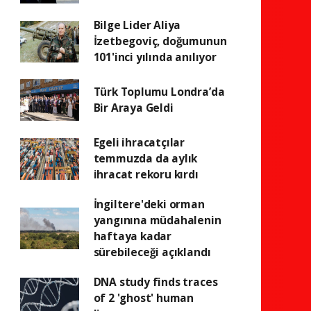
Bilge Lider Aliya
İzetbegoviç, doğumunun
101'inci yılında anılıyor
Türk Toplumu Londra’da
Bir Araya Geldi
Egeli ihracatçılar
temmuzda da aylık
ihracat rekoru kırdı
İngiltere'deki orman
yangınına müdahalenin
haftaya kadar
sürebileceği açıklandı
DNA study finds traces
of 2 'ghost' human