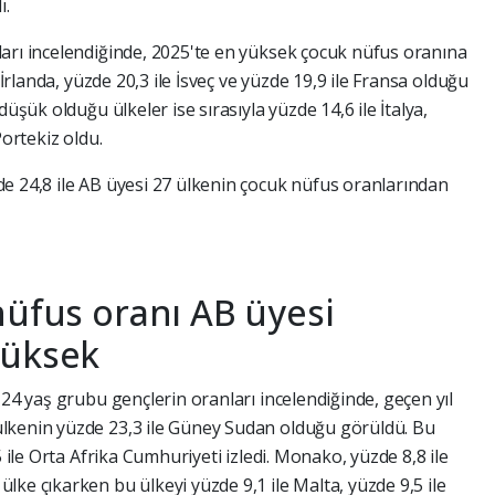
ı.
arı incelendiğinde, 2025'te en yüksek çocuk nüfus oranına
 İrlanda, yüzde 20,3 ile İsveç ve yüzde 19,9 ile Fransa olduğu
düşük olduğu ülkeler ise sırasıyla yüzde 14,6 ile İtalya,
Portekiz oldu.
e 24,8 ile AB üyesi 27 ülkenin çocuk nüfus oranlarından
nüfus oranı AB üyesi
yüksek
-24 yaş grubu gençlerin oranları incelendiğinde, geçen yıl
lkenin yüzde 23,3 ile Güney Sudan olduğu görüldü. Bu
5 ile Orta Afrika Cumhuriyeti izledi. Monako, yüzde 8,8 ile
ke çıkarken bu ülkeyi yüzde 9,1 ile Malta, yüzde 9,5 ile