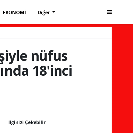
EKONOMİ
Diğer
şiyle nüfus
nda 18'inci
İlginizi Çekebilir