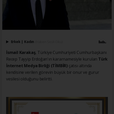
Erkek
|
Kadın
(Haberi Sesli Oku)
İsmail Karakaş
, Türkiye Cumhuriyeti Cumhurbaşkanı
Recep Tayyip Erdoğan'ın kararnamesiyle kurulan
Türk
İnternet Medya Birliği (TİMBİR)
çatısı altında
kendisine verilen görevin büyük bir onur ve gurur
vesilesi olduğunu belirtti.