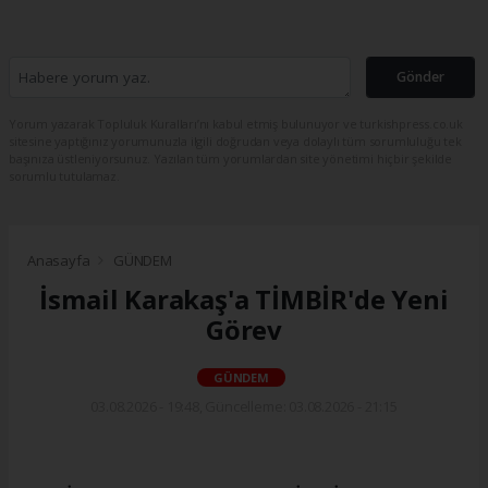
Gönder
Yorum yazarak Topluluk Kuralları’nı kabul etmiş bulunuyor ve turkishpress.co.uk
sitesine yaptığınız yorumunuzla ilgili doğrudan veya dolaylı tüm sorumluluğu tek
başınıza üstleniyorsunuz. Yazılan tüm yorumlardan site yönetimi hiçbir şekilde
sorumlu tutulamaz.
Anasayfa
GÜNDEM
İsmail Karakaş'a TİMBİR'de Yeni
Görev
GÜNDEM
03.08.2026 - 19:48, Güncelleme: 03.08.2026 - 21:15