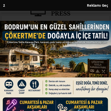
1
Reklamı Geç
Anasayfa
ENGLISH
Iran summons UK ambassador
over ‘baseless accusations’
ENGLISH
09.07.2026 - 11:15, Güncelleme: 09.07.2026 - 11:15
Tehran rejects British claims on security
threats, accuses London of complicity with US,
Israel
ABONE OL