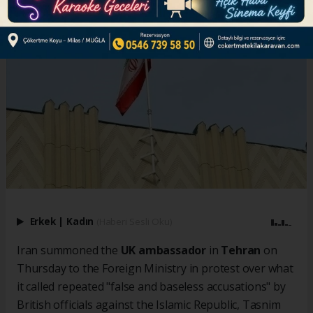
Erkek
|
Kadın
(Haberi Sesli Oku)
Iran summoned the
UK ambassador
in
Tehran
on
Thursday to the Foreign Ministry in protest over what
it called repeated "false and baseless accusations" by
British officials against the Islamic Republic, Tasnim