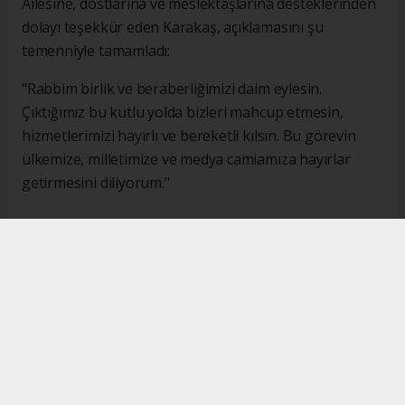
Ailesine, dostlarına ve meslektaşlarına desteklerinden
dolayı teşekkür eden Karakaş, açıklamasını şu
temenniyle tamamladı:
"Rabbim birlik ve beraberliğimizi daim eylesin.
Çıktığımız bu kutlu yolda bizleri mahcup etmesin,
hizmetlerimizi hayırlı ve bereketli kılsın. Bu görevin
ülkemize, milletimize ve medya camiamıza hayırlar
getirmesini diliyorum."
#İsmail Karakaş
#TİMBİR
Okuyucu Yorumları
(0)