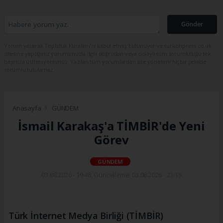
Gönder
Yorum yazarak Topluluk Kuralları’nı kabul etmiş bulunuyor ve turkishpress.co.uk
sitesine yaptığınız yorumunuzla ilgili doğrudan veya dolaylı tüm sorumluluğu tek
başınıza üstleniyorsunuz. Yazılan tüm yorumlardan site yönetimi hiçbir şekilde
sorumlu tutulamaz.
Anasayfa
GÜNDEM
İsmail Karakaş'a TİMBİR'de Yeni
Görev
GÜNDEM
03.08.2026 - 19:48, Güncelleme: 03.08.2026 - 21:15
Türk İnternet Medya Birliği (TİMBİR)