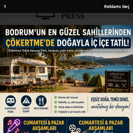
1
Reklamı Geç
Anasayfa
GÜNDEM
Türkiye Cumhuriyeti 102
yaşında
GÜNDEM
28.10.2025 - 10:10, Güncelleme: 28.10.2025 - 10:10
Anadolu'nun işgalden kurtarılmasının ardından
Gazi Mustafa Kemal Atatürk'ün önderliğinde,
TBMM'nin 29 Ekim 1923'te Cumhuriyet'i ilan
etmesiyle, "Egemenlik kayıtsız, şartsız
milletindir" sözü de devlet yönetiminde en
belirgin şekliyle yerini aldı.