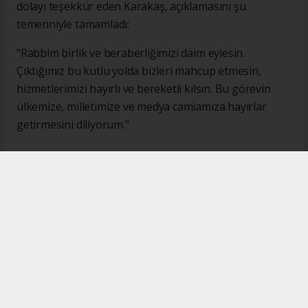
dolayı teşekkür eden Karakaş, açıklamasını şu
temenniyle tamamladı:
"Rabbim birlik ve beraberliğimizi daim eylesin.
Çıktığımız bu kutlu yolda bizleri mahcup etmesin,
hizmetlerimizi hayırlı ve bereketli kılsın. Bu görevin
ülkemize, milletimize ve medya camiamıza hayırlar
getirmesini diliyorum."
#İsmail Karakaş
#TİMBİR
Okuyucu Yorumları
(0)