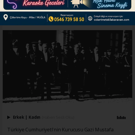
ABONE OL
Erkek
|
Kadın
(Haberi Sesli Oku)
Türkiye Cumhuriyeti'nin Kurucusu Gazi Mustafa