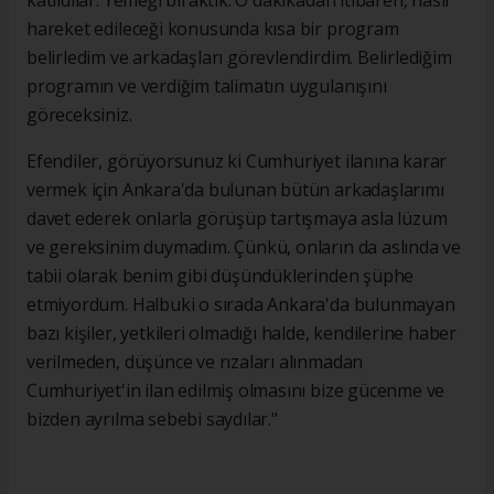
katıldılar. Yemeği bıraktık. O dakikadan itibaren, nasıl
hareket edileceği konusunda kısa bir program
belirledim ve arkadaşları görevlendirdim. Belirlediğim
programın ve verdiğim talimatın uygulanışını
göreceksiniz.
Efendiler, görüyorsunuz ki Cumhuriyet ilanına karar
vermek için Ankara'da bulunan bütün arkadaşlarımı
davet ederek onlarla görüşüp tartışmaya asla lüzum
ve gereksinim duymadım. Çünkü, onların da aslında ve
tabii olarak benim gibi düşündüklerinden şüphe
etmiyordum. Halbuki o sırada Ankara'da bulunmayan
bazı kişiler, yetkileri olmadığı halde, kendilerine haber
verilmeden, düşünce ve rızaları alınmadan
Cumhuriyet'in ilan edilmiş olmasını bize gücenme ve
bizden ayrılma sebebi saydılar."