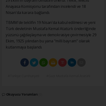
29 Ekim'in bayram olmasını önerdi. Teklif, Meclis
Anayasa Komisyonu tarafından incelendi ve 18
Nisan'da karara bağlandı.
TBMM'de teklifin 19 Nisan'da kabul edilmesi ve yeni
Türk devletinin Mustafa Kemal Atatürk önderliğinde
yüzünü çağdaşlaşma ve demokrasiye çevirmesiyle 29
Ekim, 1925 yılından bu yana "milli bayram" olarak
kutlanmaya başlandı.
#Türkiye Cumhuriyeti
#Gazi Mustafa Kemal Atatürk
Okuyucu Yorumları
(0)