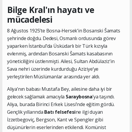
Bilge Kral'ın hayatı ve
mücadelesi
8 Ağustos 1925’te Bosna-Hersek’in Bosanski Šamats
şehrinde doğdu. Dedesi, Osmanlı ordusunda görev
yaparken İstanbul’da Üsküdarlı bir Türk kızıyla
evlenmiş, ardından Bosanski Šamats kasabasının
yöneticiliğini üstlenmişti. Ailesi, Sultan Abdülaziz’in
Sava nehri üzerinde kurdurduğu Aziziye’ye
yerleştirilen Müslümanlar arasında yer aldı.
Aliya’nın babası Mustafa Bey, ailesine daha iyi bir
gelecek sağlamak amacıyla
Saraybosna
’ya taşındı.
Aliya, burada Birinci Erkek Lisesi’nde eğitim gördü.
Gençlik yıllarında
Batı felsefesi
ne ilgi duyan
İzzetbegoviç, Bergson, Kant ve Spengler gibi
düşünürlerin eserlerinden etkilendi. Komünist