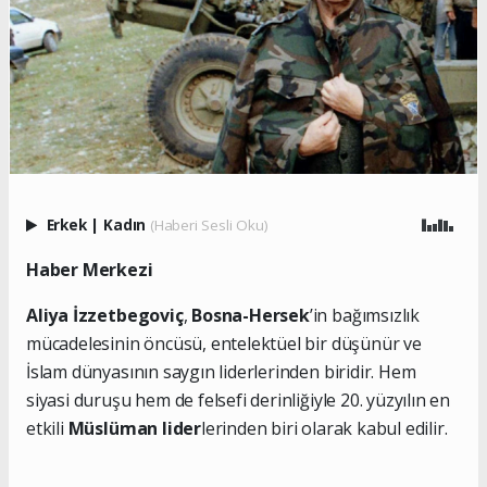
Erkek
|
Kadın
(Haberi Sesli Oku)
Haber Merkezi
Aliya İzzetbegoviç
,
Bosna-Hersek
’in bağımsızlık
mücadelesinin öncüsü, entelektüel bir düşünür ve
İslam dünyasının saygın liderlerinden biridir. Hem
siyasi duruşu hem de felsefi derinliğiyle 20. yüzyılın en
etkili
Müslüman lider
lerinden biri olarak kabul edilir.