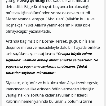
yattığı K
ovaçi Şehitliği
’nde sade bir anıt mezara
defnedildi. Bilge Kral hayatı boyunca bırakmadığı
mütevazılığını ölümünden sonra da devam ettirdi.
Mezar taşında arapça ''Abdullah'' (Allah’ın kulu) ve
boşnakça "Yüce Allah'a yemin ederim ki asla köle
olmayacağız" yazmaktadır.
Ardında bağımsız bir Bosna-Hersek, güçlü bir İslami
düşünce mirası ve mücadeleyle dolu bir hayatla birlikte
tarih sayfalarına şu mesajı bıraktı:
''Savaşta büyük zulme
uğradınız. Zalimleri affedip affetmemekte serbestsiniz. Ne
yaparsanız yapın ama soykırımı unutmayın. Çünkü
unutulan soykırım tekrarlanır.''
Siyasetçi, düşünür ve hukukçu olan Aliya İzzetbegoviç,
inancından ve ilkelerinden ödün vermeden liderliğini
yaptığı halkını sonuna kadar savunan bir liderdi.
Kabrinin hemen yanında bulunan 2 bölümlü tarihi