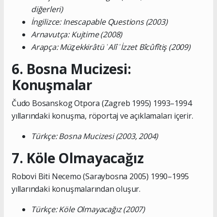
diğerleri)
İngilizce: Inescapable Questions (2003)
Arnavutça: Kujtime (2008)
Arapça: Müẕekkirâtü ʿAlî ʿİzzet Bîcûfîtiş (2009)
6. Bosna Mucizesi:
Konuşmalar
Čudo Bosanskog Otpora (Zagreb 1995) 1993–1994
yıllarındaki konuşma, röportaj ve açıklamaları içerir.
Türkçe: Bosna Mucizesi (2003, 2004)
7. Köle Olmayacağız
Robovi Biti Necemo (Saraybosna 2005) 1990–1995
yıllarındaki konuşmalarından oluşur.
Türkçe: Köle Olmayacağız (2007)