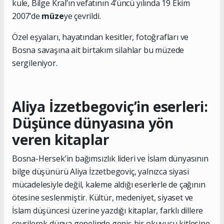
kule, Bilge Kral’ın vefatının 4’üncü yılında 19 Ekim
2007’de
müze
ye çevrildi.
Özel eşyaları, hayatından kesitler, fotoğrafları ve
Bosna savaşına ait birtakım silahlar bu müzede
sergileniyor.
Aliya İzzetbegoviç’in eserleri:
Düşünce dünyasına yön
veren kitaplar
Bosna-Hersek’in bağımsızlık lideri ve İslam dünyasının
bilge düşünürü Aliya İzzetbegoviç, yalnızca siyasi
mücadelesiyle değil, kaleme aldığı eserlerle de çağının
ötesine seslenmiştir. Kültür, medeniyet, siyaset ve
İslam düşüncesi üzerine yazdığı kitaplar, farklı dillere
çevrilerek dünya genelinde geniş bir okuyucu kitlesine