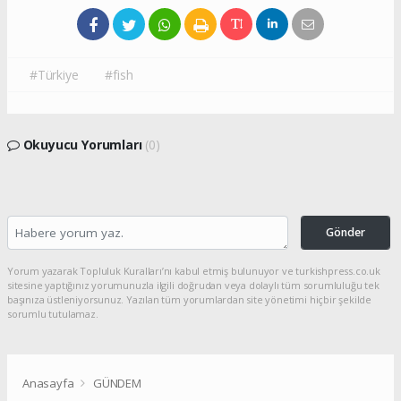
#Türkiye
#fish
Okuyucu Yorumları
(0)
Gönder
Yorum yazarak Topluluk Kuralları’nı kabul etmiş bulunuyor ve turkishpress.co.uk
sitesine yaptığınız yorumunuzla ilgili doğrudan veya dolaylı tüm sorumluluğu tek
başınıza üstleniyorsunuz. Yazılan tüm yorumlardan site yönetimi hiçbir şekilde
sorumlu tutulamaz.
Anasayfa
GÜNDEM