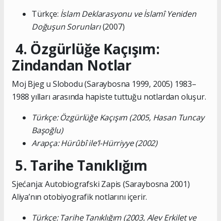
Türkçe:
İslam Deklarasyonu ve İslamî Yeniden
Doğuşun Sorunları
(2007)
4. Özgürlüğe Kaçışım:
Zindandan Notlar
Moj Bjeg u Slobodu (Saraybosna 1999, 2005) 1983–
1988 yılları arasında hapiste tuttuğu notlardan oluşur.
Türkçe: Özgürlüğe Kaçışım (2005, Hasan Tuncay
Başoğlu)
Arapça: Hürûbî ile’l-Hürriyye (2002)
5. Tarihe Tanıklığım
Sjećanja: Autobiografski Zapis (Saraybosna 2001)
Aliya’nın otobiyografik notlarını içerir.
Türkçe: Tarihe Tanıklığım (2003, Alev Erkilet ve