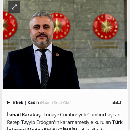
Erkek
|
Kadın
(Haberi Sesli Oku)
İsmail Karakaş
, Türkiye Cumhuriyeti Cumhurbaşkanı
Recep Tayyip Erdoğan'ın kararnamesiyle kurulan
Türk
İnternet Medya Birliği (TİMBİR)
çatısı altında