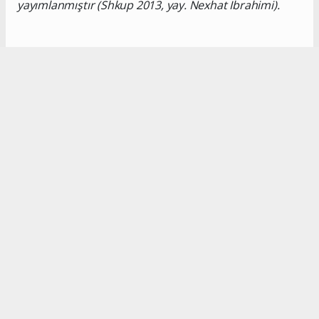
yayımlanmıştır (Shkup 2013, yay. Nexhat Ibrahimi).
Okuyucu Yorumları
(0)
Gönder
Yorum yazarak Topluluk Kuralları’nı kabul etmiş bulunuyor ve turkishpress.co.uk
sitesine yaptığınız yorumunuzla ilgili doğrudan veya dolaylı tüm sorumluluğu tek
başınıza üstleniyorsunuz. Yazılan tüm yorumlardan site yönetimi hiçbir şekilde
sorumlu tutulamaz.