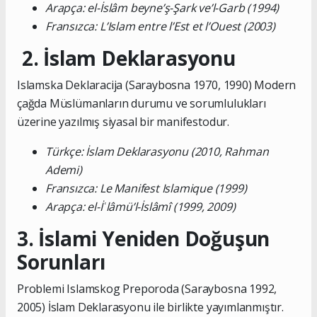
Arapça: el-İslâm beyne’ş-Şark ve’l-Garb (1994)
Fransızca: L’Islam entre l’Est et l’Ouest (2003)
2. İslam Deklarasyonu
Islamska Deklaracija (Saraybosna 1970, 1990) Modern
çağda Müslümanların durumu ve sorumlulukları
üzerine yazılmış siyasal bir manifestodur.
Türkçe: İslam Deklarasyonu (2010, Rahman
Ademi)
Fransızca: Le Manifest Islamique (1999)
Arapça: el-İʿlâmü’l-İslâmî (1999, 2009)
3. İslami Yeniden Doğuşun
Sorunları
Problemi Islamskog Preporoda (Saraybosna 1992,
2005) İslam Deklarasyonu ile birlikte yayımlanmıştır.