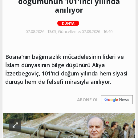
doğumunun 101'inci yılında
anılıyor
DÜNYA
07.08.2026 - 13:05, Güncelleme: 07.08.2026 - 16:40
Bosna’nın bağımsızlık mücadelesinin lideri ve
İslam dünyasının bilge düşünürü Aliya
İzzetbegoviç, 101'nci doğum yılında hem siyasi
duruşu hem de felsefi mirasıyla anılıyor.
ABONE OL