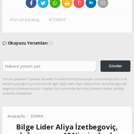
#İsmail Karakaş
#TİMBİR
Okuyucu Yorumları
(0)
Gönder
Yorum yazarak Topluluk Kuralları’nı kabul etmiş bulunuyor ve turkishpress.co.uk
sitesine yaptığınız yorumunuzla ilgili doğrudan veya dolaylı tüm sorumluluğu tek
başınıza üstleniyorsunuz. Yazılan tüm yorumlardan site yönetimi hiçbir şekilde
sorumlu tutulamaz.
Anasayfa
DÜNYA
Bilge Lider Aliya İzetbegoviç,