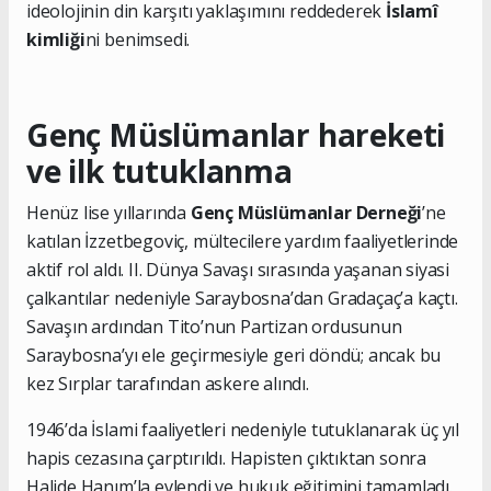
ideolojinin din karşıtı yaklaşımını reddederek
İslamî
kimliği
ni benimsedi.
Genç Müslümanlar hareketi
ve ilk tutuklanma
Henüz lise yıllarında
Genç Müslümanlar Derneği
’ne
katılan İzzetbegoviç, mültecilere yardım faaliyetlerinde
aktif rol aldı. II. Dünya Savaşı sırasında yaşanan siyasi
çalkantılar nedeniyle Saraybosna’dan Gradaçaç’a kaçtı.
Savaşın ardından Tito’nun Partizan ordusunun
Saraybosna’yı ele geçirmesiyle geri döndü; ancak bu
kez Sırplar tarafından askere alındı.
1946’da İslami faaliyetleri nedeniyle tutuklanarak üç yıl
hapis cezasına çarptırıldı. Hapisten çıktıktan sonra
Halide Hanım’la evlendi ve hukuk eğitimini tamamladı.