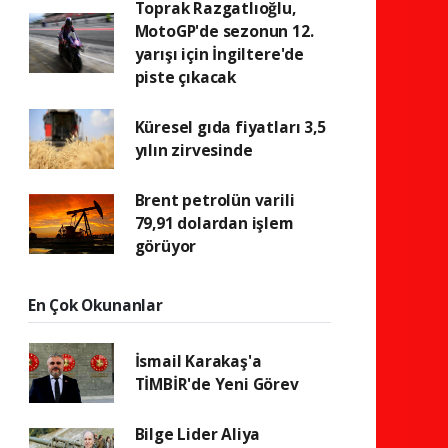
Toprak Razgatlıoğlu,
MotoGP'de sezonun 12.
yarışı için İngiltere'de
piste çıkacak
Küresel gıda fiyatları 3,5
yılın zirvesinde
Brent petrolün varili
79,91 dolardan işlem
görüyor
En Çok Okunanlar
İsmail Karakaş'a
TİMBİR'de Yeni Görev
Bilge Lider Aliya