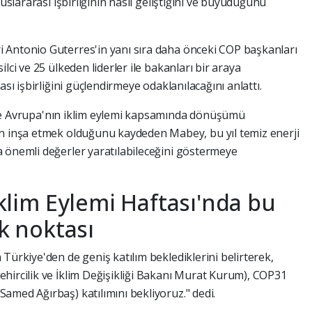
luslararası işbirliğinin nasıl geliştiğini ve büyüdüğünü
 Antonio Guterres'in yanı sıra daha önceki COP başkanları
lci ve 25 ülkeden liderler ile bakanları bir araya
ası işbirliğini güçlendirmeye odaklanılacağını anlattı.
e Avrupa'nın iklim eylemi kapsamında dönüşümü
en inşa etmek olduğunu kaydeden Mabey, bu yıl temiz enerji
 önemli değerler yaratılabileceğini göstermeye
 İklim Eylemi Haftası'nda bu
ak noktası
Türkiye'den de geniş katılım beklediklerini belirterek,
hircilik ve İklim Değişikliği Bakanı Murat Kurum), COP31
amed Ağırbaş) katılımını bekliyoruz." dedi.