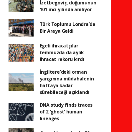
İzetbegoviç, doğumunun
101'inci yılında anılıyor
Türk Toplumu Londra’da
Bir Araya Geldi
Egeli ihracatçılar
temmuzda da aylık
ihracat rekoru kırdı
İngiltere'deki orman
yangınına müdahalenin
haftaya kadar
sürebileceği açıklandı
DNA study finds traces
of 2 'ghost' human
lineages