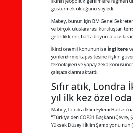
ilkinin jeopolitik gerilimlere rağmen u
göstermek olduğunu söyledi.
Mabey, bunun için BM Genel Sekreteri
ve birçok uluslararası kuruluştan temsi
getirdiklerini, hafta boyunca uluslarar
İkinci önemli konunun ise
İngiltere
v
yönlendirme kapasitesine ilişkin güv
teknolojileri ve yapay zeka konusunda
çalışacaklarını aktardı.
Sıfır atık, Londra
yıl ilk kez özel od
Mabey, Londra İklim Eylemi Haftası'na 
"Türkiye'den COP31 Başkanı (Çevre, Şe
Yüksek Düzeyli İklim Şampiyonu'nun (S