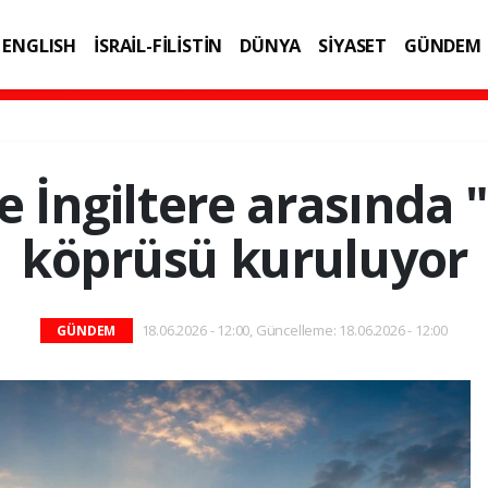
ENGLISH
İSRAİL-FİLİSTİN
DÜNYA
SİYASET
GÜNDEM
IK
TEKNOLOJİ
e İngiltere arasında "s
köprüsü kuruluyor
18.06.2026 - 12:00, Güncelleme: 18.06.2026 - 12:00
GÜNDEM