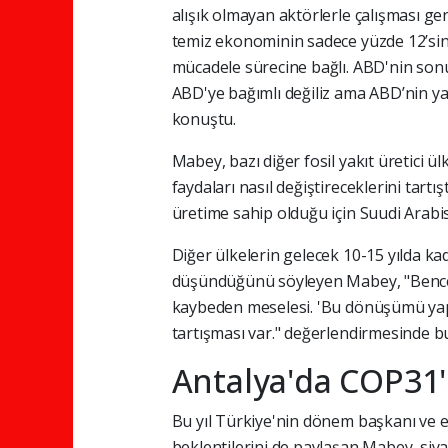
alışık olmayan aktörlerle çalışması g
temiz ekonominin sadece yüzde 12’sini 
mücadele sürecine bağlı. ABD'nin son
ABD'ye bağımlı değiliz ama ABD’nin yar
konuştu.
Mabey, bazı diğer fosil yakıt üretici ü
faydaları nasıl değiştireceklerini tartı
üretime sahip olduğu için Suudi Arabis
Diğer ülkelerin gelecek 10-15 yılda ka
düşündüğünü söyleyen Mabey, "Bence 
kaybeden meselesi. 'Bu dönüşümü yapm
tartışması var." değerlendirmesinde b
Antalya'da COP31'
Bu yıl Türkiye'nin dönem başkanı ve ev
beklentilerini de paylaşan Mabey, siya