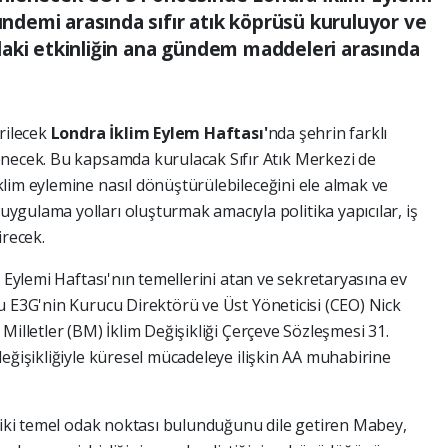
gündemi arasında sıfır atık köprüsü kuruluyor ve
ra'daki etkinliğin ana gündem maddeleri arasında
rilecek
Londra İklim Eylem Haftası'
nda şehrin farklı
enecek. Bu kapsamda kurulacak Sıfır Atık Merkezi de
lim eylemine nasıl dönüştürülebileceğini ele almak ve
gulama yolları oluşturmak amacıyla politika yapıcılar, iş
irecek.
m Eylemi Haftası'nın temellerini atan ve sekretaryasına ev
u E3G'nin Kurucu Direktörü ve Üst Yöneticisi (CEO) Nick
Milletler (BM) İklim Değişikliği Çerçeve Sözleşmesi 31.
eğişikliğiyle küresel mücadeleye ilişkin AA muhabirine
l iki temel odak noktası bulunduğunu dile getiren Mabey,