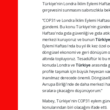
Türkiye’nin Londra İklim Eylemi Hafta
çerçevesini sunmasını sabırsızlıkla be
"COP31 ve Londra İklim Eylemi Haftası
gündemi. Bu konu Türkiye’nin gündemin
Haftası'nda gıda güvenliği ve gıda atıkl
merkezi kuruyoruz ve bunun
Türkiy
Eylemi Haftası'nda bu yıl ilk kez özel 
döngüsel ekonomi ve geri dönüşüm oda
altında topluyoruz. Tesadüftür ki bu m
konuda Londra ve
Türkiye
arasında g
profile taşımak için büyük heyecan va
inanılmaz derecede önemli. Döngüselli
Avrupa Birliği'nde de daha merkezi h
sıralara çıkacağını düşünüyorum."
Mabey, Türkiye'nin COP31 eylem günde
konularından biri olacağını ifade etti.