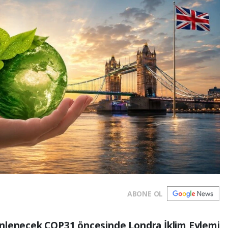
ABONE OL
nlenecek COP31 öncesinde Londra İklim Eylemi