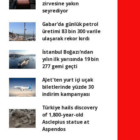
zirvesine yakın
seyrediyor
Gabar'da günlük petrol
üretimi 83 bin 300 varile
ulaşarak rekor kırdı
İstanbul Boğazı'ndan
yılın ilk yarısında 19 bin
277 gemi geçti
AJet'ten yurt içi uçak
biletlerinde yüzde 30
indirim kampanyası
Türkiye hails discovery
of 1,800-year-old
Asclepius statue at
Aspendos