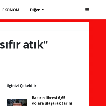
EKONOMİ
Diğer
ıfır atık"
İlginizi Çekebilir
Bakırın libresi 6,65
dolara ulaşarak tarihi