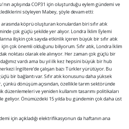
sı'nın açılışında COP31 için oluşturduğu eylem gündemi ve
klediklerini söyleyen Mabey, şöyle devam etti:
 arasında köprü oluşturan konulardan biri sıfır atık
de çok güçlü şekilde yer alıyor. Londra İklim Eylemi
arına ilişkin çok sayıda etkinlik içeren büyük bir sıfır atık
e
için çok önemli olduğunu biliyorum. Sıfır atık, Londra İklim
odak noktası olarak ele alınıyor. Her zaman çok güçlü bir
ğımız vardı ama bu yıl ilk kez hepsini büyük bir hub
erkezi İngiltere’de çalışan bazı Türkler yürütüyor. Bu
üçlü bir bağlantı var. Sıfır atık konusunu daha yüksek
r, çünkü dönüşüm açısından, özellikle tarım sektöründe
k düzenlemeleri ve yeniden kullanım tasarımı politikaları
ale geliyor. Önümüzdeki 15 yılda bu gündemin çok daha üst
mi için açıkladığı elektrifikasyonun da haftanın ana