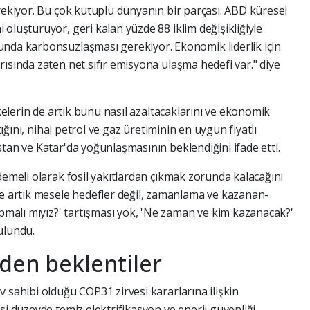
erekiyor. Bu çok kutuplu dünyanın bir parçası. ABD küresel
oluşturuyor, geri kalan yüzde 88 iklim değişikliğiyle
unda karbonsuzlaşması gerekiyor. Ekonomik liderlik için
ısında zaten net sıfır emisyona ulaşma hedefi var." diye
lkelerin de artık bunu nasıl azaltacaklarını ve ekonomik
ştığını, nihai petrol ve gaz üretiminin en uygun fiyatlı
tan ve Katar'da yoğunlaşmasının beklendiğini ifade etti.
demeli olarak fosil yakıtlardan çıkmak zorunda kalacağını
artık mesele hedefler değil, zamanlama ve kazanan-
alı mıyız?' tartışması yok, 'Ne zaman ve kim kazanacak?'
ulundu.
den beklentiler
 sahibi olduğu COP31 zirvesi kararlarına ilişkin
si düzeyde temiz elektrifikasyon ve enerji güvenliği