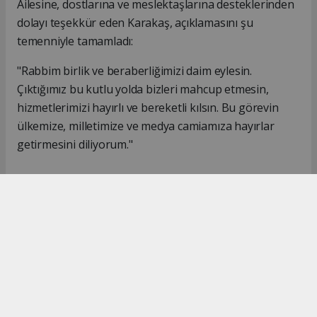
Ailesine, dostlarına ve meslektaşlarına desteklerinden
dolayı teşekkür eden Karakaş, açıklamasını şu
temenniyle tamamladı:
"Rabbim birlik ve beraberliğimizi daim eylesin.
Çıktığımız bu kutlu yolda bizleri mahcup etmesin,
hizmetlerimizi hayırlı ve bereketli kılsın. Bu görevin
ülkemize, milletimize ve medya camiamıza hayırlar
getirmesini diliyorum."
#İsmail Karakaş
#TİMBİR
Okuyucu Yorumları
(0)