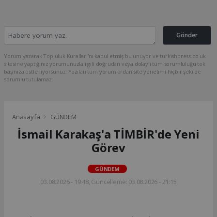
Gönder
Yorum yazarak Topluluk Kuralları’nı kabul etmiş bulunuyor ve turkishpress.co.uk
sitesine yaptığınız yorumunuzla ilgili doğrudan veya dolaylı tüm sorumluluğu tek
başınıza üstleniyorsunuz. Yazılan tüm yorumlardan site yönetimi hiçbir şekilde
sorumlu tutulamaz.
Anasayfa
GÜNDEM
İsmail Karakaş'a TİMBİR'de Yeni
Görev
GÜNDEM
03.08.2026 - 19:48, Güncelleme: 03.08.2026 - 21:15