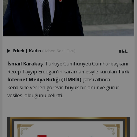
Erkek
|
Kadın
(Haberi Sesli Oku)
İsmail Karakaş
, Türkiye Cumhuriyeti Cumhurbaşkanı
Recep Tayyip Erdoğan'ın kararnamesiyle kurulan
Türk
İnternet Medya Birliği (TİMBİR)
çatısı altında
kendisine verilen görevin büyük bir onur ve gurur
vesilesi olduğunu belirtti.