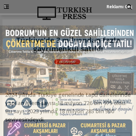
Anasayfa
EKONOMİ
Türkiye'de 3 milyondan fazla
gayrimenkul satıldı
EKONOMİ
06.01.2025 - 10:05, Güncelleme: 06.01.2025 - 11:58
2024 yılında Türkiye genelinde tapu dairelerinde
yapılan işlem sayısı 18 milyon 726 bin 979 oldu.
Bu sayı, 2023 yılında 18 milyon 285 bin 900
seviyesindeydi.