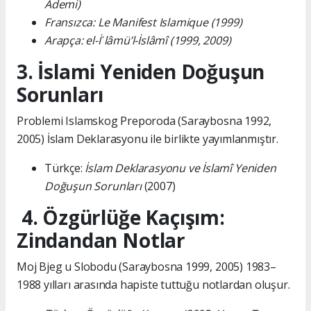
Ademi)
Fransızca: Le Manifest Islamique (1999)
Arapça: el-İʿlâmü’l-İslâmî (1999, 2009)
3. İslami Yeniden Doğuşun
Sorunları
Problemi Islamskog Preporoda (Saraybosna 1992,
2005) İslam Deklarasyonu ile birlikte yayımlanmıştır.
Türkçe:
İslam Deklarasyonu ve İslamî Yeniden
Doğuşun Sorunları
(2007)
4. Özgürlüğe Kaçışım:
Zindandan Notlar
Moj Bjeg u Slobodu (Saraybosna 1999, 2005) 1983–
1988 yılları arasında hapiste tuttuğu notlardan oluşur.