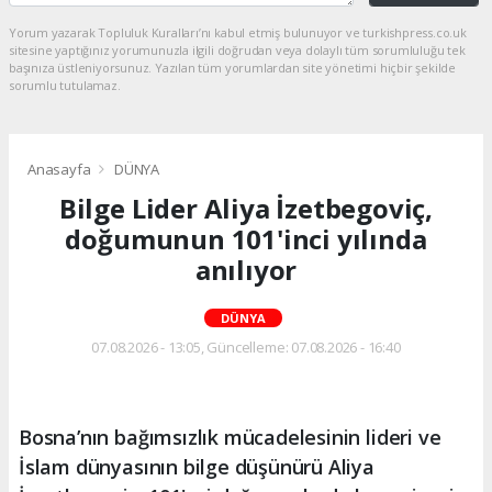
Yorum yazarak Topluluk Kuralları’nı kabul etmiş bulunuyor ve turkishpress.co.uk
sitesine yaptığınız yorumunuzla ilgili doğrudan veya dolaylı tüm sorumluluğu tek
başınıza üstleniyorsunuz. Yazılan tüm yorumlardan site yönetimi hiçbir şekilde
sorumlu tutulamaz.
Anasayfa
DÜNYA
Bilge Lider Aliya İzetbegoviç,
doğumunun 101'inci yılında
anılıyor
DÜNYA
07.08.2026 - 13:05, Güncelleme: 07.08.2026 - 16:40
Bosna’nın bağımsızlık mücadelesinin lideri ve
İslam dünyasının bilge düşünürü Aliya