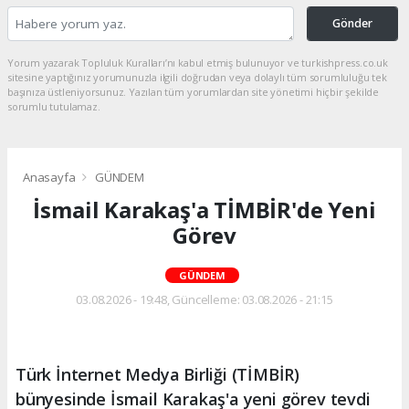
Gönder
Yorum yazarak Topluluk Kuralları’nı kabul etmiş bulunuyor ve turkishpress.co.uk
sitesine yaptığınız yorumunuzla ilgili doğrudan veya dolaylı tüm sorumluluğu tek
başınıza üstleniyorsunuz. Yazılan tüm yorumlardan site yönetimi hiçbir şekilde
sorumlu tutulamaz.
Anasayfa
GÜNDEM
İsmail Karakaş'a TİMBİR'de Yeni
Görev
GÜNDEM
03.08.2026 - 19:48, Güncelleme: 03.08.2026 - 21:15
Türk İnternet Medya Birliği (TİMBİR)
bünyesinde İsmail Karakaş'a yeni görev tevdi