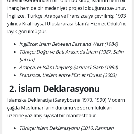
önemli eserlerinden biri olan bu kitap, İslam’ın hem bir
inanç hem de bir medeniyet projesi olduğunu savunur.
İngilizce, Türkçe, Arapça ve Fransızca’ya çevrilmiş; 1993
yılında Kral Faysal Uluslararası İslam’a Hizmet Ödülü’ne
layık görülmüştür.
İngilizce: Islam Between East and West (1984)
Türkçe: Doğu ve Batı Arasında İslam (1987, Salih
Şaban)
Arapça: el-İslâm beyne’ş-Şark ve’l-Garb (1994)
Fransızca: L’Islam entre l’Est et l’Ouest (2003)
2. İslam Deklarasyonu
Islamska Deklaracija (Saraybosna 1970, 1990) Modern
çağda Müslümanların durumu ve sorumlulukları
üzerine yazılmış siyasal bir manifestodur.
Türkçe: İslam Deklarasyonu (2010, Rahman