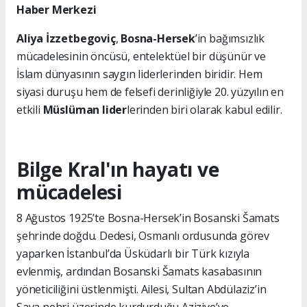
Haber Merkezi
Aliya İzzetbegoviç
,
Bosna-Hersek
’in bağımsızlık
mücadelesinin öncüsü, entelektüel bir düşünür ve
İslam dünyasının saygın liderlerinden biridir. Hem
siyasi duruşu hem de felsefi derinliğiyle 20. yüzyılın en
etkili
Müslüman lider
lerinden biri olarak kabul edilir.
Bilge Kral'ın hayatı ve
mücadelesi
8 Ağustos 1925’te Bosna-Hersek’in Bosanski Šamats
şehrinde doğdu. Dedesi, Osmanlı ordusunda görev
yaparken İstanbul’da Üsküdarlı bir Türk kızıyla
evlenmiş, ardından Bosanski Šamats kasabasının
yöneticiliğini üstlenmişti. Ailesi, Sultan Abdülaziz’in