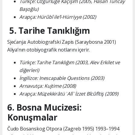
Türkçe: Özgürlüğe Kaçışım (2005, Hasan Tuncay
Başoğlu)
Arapça: Hürûbî ile’l-Hürriyye (2002)
5. Tarihe Tanıklığım
Sjećanja: Autobiografski Zapis (Saraybosna 2001)
Aliya’nın otobiyografik notlarını içerir.
Türkçe: Tarihe Tanıklığım (2003, Alev Erkilet ve
diğerleri)
İngilizce: Inescapable Questions (2003)
Arnavutça: Kujtime (2008)
Arapça: Müẕekkirâtü ʿAlî ʿİzzet Bîcûfîtiş (2009)
6. Bosna Mucizesi:
Konuşmalar
Čudo Bosanskog Otpora (Zagreb 1995) 1993–1994