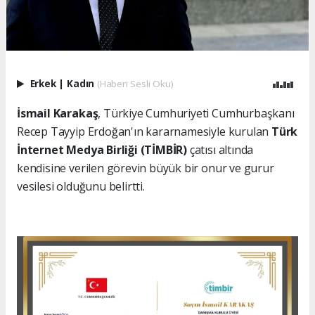
Erkek
|
Kadın
(Haberi Sesli Oku)
İsmail Karakaş
, Türkiye Cumhuriyeti Cumhurbaşkanı
Recep Tayyip Erdoğan'ın kararnamesiyle kurulan
Türk
İnternet Medya Birliği (TİMBİR)
çatısı altında
kendisine verilen görevin büyük bir onur ve gurur
vesilesi olduğunu belirtti.