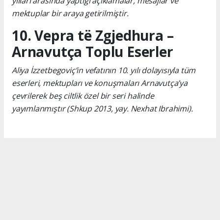
yılları arasında yaptığı açıklamalar, mesajlar ve
mektuplar bir araya getirilmiştir.
10. Vepra të Zgjedhura –
Arnavutça Toplu Eserler
Aliya İzzetbegoviç’in vefatının 10. yılı dolayısıyla tüm
eserleri, mektupları ve konuşmaları Arnavutça’ya
çevrilerek beş ciltlik özel bir seri halinde
yayımlanmıştır (Shkup 2013, yay. Nexhat Ibrahimi).
Okuyucu Yorumları
(0)