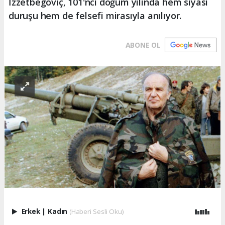
İzzetbegoviç, 101'nci doğum yılında hem siyasi
duruşu hem de felsefi mirasıyla anılıyor.
ABONE OL
Erkek
|
Kadın
(Haberi Sesli Oku)