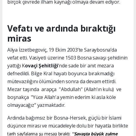
birçok çevrede ilham kaynağı olmaya devam ediyor.
Vefatı ve ardında bıraktığı
miras
Aliya İzzetbegoviç, 19 Ekim 2003’te Saraybosna’da
vefat etti. Vasiyeti üzerine 1503 Bosna savaşı şehidinin
yattığı K
ovaçi Şehitliği
’nde sade bir anıt mezara
defnedildi. Bilge Kral hayatı boyunca bırakmadığı
mütevazılığını ölümünden sonra da devam ettirdi.
Mezar taşında arapça ''Abdullah'' (Allah’ın kulu) ve
boşnakça "Yüce Allah'a yemin ederim ki asla köle
olmayacağız" yazmaktadır.
Ardında bağımsız bir Bosna-Hersek, güçlü bir İslami
düşünce mirası ve mücadeleyle dolu bir hayatla birlikte
tarih sayfalarına şu mesajı bıraktı:
''Savaşta büyük zulme