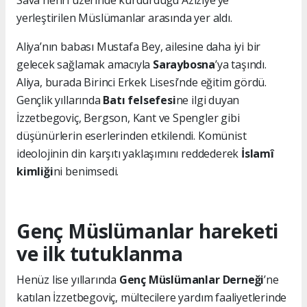
Sava nehri üzerinde kurdurduğu Aziziye’ye
yerleştirilen Müslümanlar arasında yer aldı.
Aliya’nın babası Mustafa Bey, ailesine daha iyi bir
gelecek sağlamak amacıyla
Saraybosna
’ya taşındı.
Aliya, burada Birinci Erkek Lisesi’nde eğitim gördü.
Gençlik yıllarında
Batı felsefesi
ne ilgi duyan
İzzetbegoviç, Bergson, Kant ve Spengler gibi
düşünürlerin eserlerinden etkilendi. Komünist
ideolojinin din karşıtı yaklaşımını reddederek
İslamî
kimliği
ni benimsedi.
Genç Müslümanlar hareketi
ve ilk tutuklanma
Henüz lise yıllarında
Genç Müslümanlar Derneği
’ne
katılan İzzetbegoviç, mültecilere yardım faaliyetlerinde