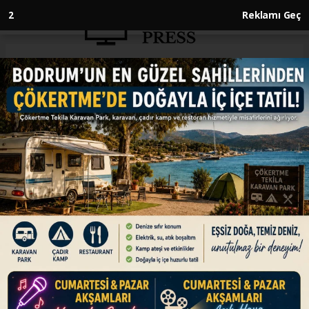
1
Reklamı Geç
Anasayfa
ENGLISH
Türkiye’s Sonmez reaches
Wimbledon 2nd round after
opening win
ENGLISH
29.06.2026 - 19:20, Güncelleme: 29.06.2026 - 19:20
Turkish player advances at All England Club
with victory over American Ann Li
ABONE OL