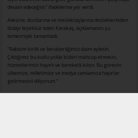
devam edeceğim." ifadelerine yer verdi.
Ailesine, dostlarına ve meslektaşlarına desteklerinden
dolayı teşekkür eden Karakaş, açıklamasını şu
temenniyle tamamladı:
"Rabbim birlik ve beraberliğimizi daim eylesin.
Çıktığımız bu kutlu yolda bizleri mahcup etmesin,
hizmetlerimizi hayırlı ve bereketli kılsın. Bu görevin
ülkemize, milletimize ve medya camiamıza hayırlar
getirmesini diliyorum."
#İsmail Karakaş
#TİMBİR