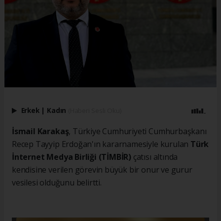
Erkek
|
Kadın
(Haberi Sesli Oku)
İsmail Karakaş
, Türkiye Cumhuriyeti Cumhurbaşkanı
Recep Tayyip Erdoğan'ın kararnamesiyle kurulan
Türk
İnternet Medya Birliği (TİMBİR)
çatısı altında
kendisine verilen görevin büyük bir onur ve gurur
vesilesi olduğunu belirtti.