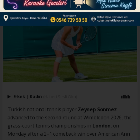
Erkek
|
Kadın
(Haberi Sesli Oku)
Turkish national tennis player
Zeynep Sonmez
advanced to the second round at Wimbledon 2026, the
grass-court tennis championships in
London
, on
Monday after a 2–1 comeback win over American Ann