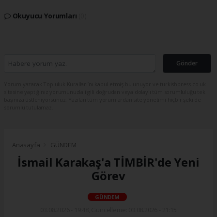
Okuyucu Yorumları
(0)
Gönder
Yorum yazarak Topluluk Kuralları’nı kabul etmiş bulunuyor ve turkishpress.co.uk
sitesine yaptığınız yorumunuzla ilgili doğrudan veya dolaylı tüm sorumluluğu tek
başınıza üstleniyorsunuz. Yazılan tüm yorumlardan site yönetimi hiçbir şekilde
sorumlu tutulamaz.
Anasayfa
GÜNDEM
İsmail Karakaş'a TİMBİR'de Yeni
Görev
GÜNDEM
03.08.2026 - 19:48, Güncelleme: 03.08.2026 - 21:15