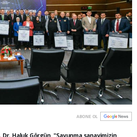
ABONE OL
. Dr. Haluk Görgün, "Savunma sanayimizin