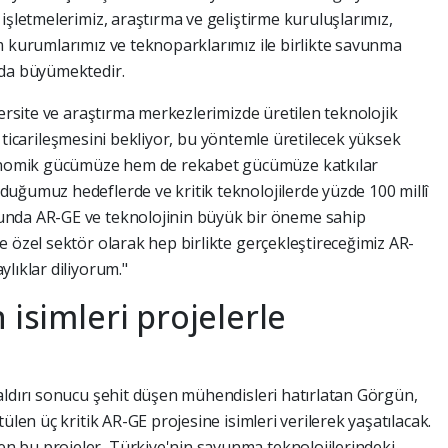
işletmelerimiz, araştırma ve geliştirme kuruluşlarımız,
m kurumlarımız ve teknoparklarımız ile birlikte savunma
 da büyümektedir.
versite ve araştırma merkezlerimizde üretilen teknolojik
lip ticarileşmesini bekliyor, bu yöntemle üretilecek yüksek
ekonomik gücümüze hem de rekabet gücümüze katkılar
uğumuz hedeflerde ve kritik teknolojilerde yüzde 100 millî
unda AR-GE ve teknolojinin büyük bir öneme sahip
 özel sektör olarak hep birlikte gerçekleştireceğimiz AR-
lıklar diliyorum."
 isimleri projelerle
aldırı sonucu şehit düşen mühendisleri hatırlatan Görgün,
ülen üç kritik AR-GE projesine isimleri verilerek yaşatılacak.
 bu projeler, Türkiye'nin savunma teknolojilerindeki