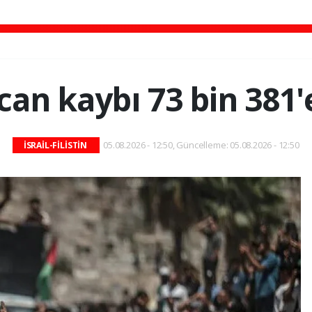
can kaybı 73 bin 381'
05.08.2026 - 12:50, Güncelleme: 05.08.2026 - 12:50
İSRAİL-FİLİSTİN