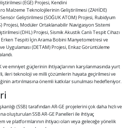
ştirilmesi (EGE) Projesi, Kendini
 Malzeme Teknolojilerinin Geliştirilmesi (ZAHİDE)
l Sensör Geliştirilmesi (SOĞUK ATOM) Projesi, Rubidyum
Ş) Projesi, Modüler Ortaklanabilir Navigasyon Sistemi
tirilmesi (DHL) Projesi, Sismik Akustik Canlı Tespit Cihazı
m Erken Tespiti İçin Arama Bobini Manyetometresi ve
i ve Uygulaması (DETAM) Projesi, Enkaz Görüntüleme
alandı.
K ve emniyet güçlerinin ihtiyaçlarının karşılanmasında yurt
li, ileri teknoloji ve milli çözümlerin hayata geçirilmesi ve
iğinin artırılmasına önemli katkılar sunulması hedefleniyor.
ri
anlığı (SSB) tarafından AR-GE projelerini çok daha hızlı ve
ına oluşturulan SSB AR-GE Panelleri ile ihtiyaç
m ve platformlarının ihtiyacı olan veya geleceğe yönelik