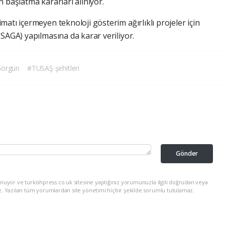
in başlatma kararları alınıyor.
atı içermeyen teknoloji gösterim ağırlıklı projeler için
SAGA) yapılmasına da karar veriliyor.
Görgün
#TUSAŞ şehitleri
Gönder
nuyor ve turkishpress.co.uk sitesine yaptığınız yorumunuzla ilgili doğrudan veya
z. Yazılan tüm yorumlardan site yönetimi hiçbir şekilde sorumlu tutulamaz.