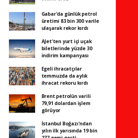
Gabar'da günlük petrol
üretimi 83 bin 300 varile
ulaşarak rekor kırdı
AJet'ten yurt içi uçak
biletlerinde yüzde 30
indirim kampanyası
Egeli ihracatçılar
temmuzda da aylık
ihracat rekoru kırdı
Brent petrolün varili
79,91 dolardan işlem
görüyor
İstanbul Boğazı'ndan
yılın ilk yarısında 19 bin
277 gemi geçti