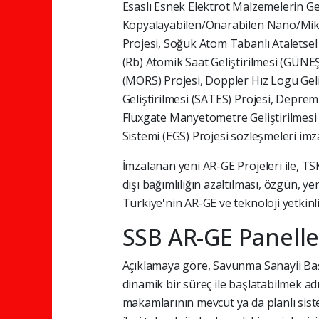
Esaslı Esnek Elektrot Malzemelerin Geli
Kopyalayabilen/Onarabilen Nano/Mikro
Projesi, Soğuk Atom Tabanlı Ataletse
(Rb) Atomik Saat Geliştirilmesi (GÜNE
(MORS) Projesi, Doppler Hız Logu Geliş
Geliştirilmesi (SATES) Projesi, Depre
Fluxgate Manyetometre Geliştirilmes
Sistemi (EGS) Projesi sözleşmeleri imz
İmzalanan yeni AR-GE Projeleri ile, TS
dışı bağımlılığın azaltılması, özgün, yer
Türkiye'nin AR-GE ve teknoloji yetkinl
SSB AR-GE Panelle
Açıklamaya göre, Savunma Sanayii Başk
dinamik bir süreç ile başlatabilmek ad
makamlarının mevcut ya da planlı siste