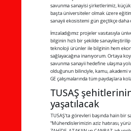
savunma sanayisi şirketlerimiz, küçük 
başta üniversiteler olmak üzere eğiti
sanayii ekosistemi gün geçtikçe daha
İmzaladığımız projeler vasıtasıyla üni
bilginin hızlı bir şekilde sanayileştiri
teknoloji ürünler ile bilginin hem 
sağlayacağına inanıyorum. Ortaya koyd
savunma sanayii hedefine ulaşma yol
olduğunun bilinciyle, kamu, akademi ve
GE çalışmalarında tüm paydaşlara kolay
TUSAŞ şehitlerinin
yaşatılacak
TUSAŞ'ta görevleri başında hain bir s
"Mühendislerimizin aziz hatırası, yürüt
ZAHİDE, ATAKAN ve CANBAZ adı verilen