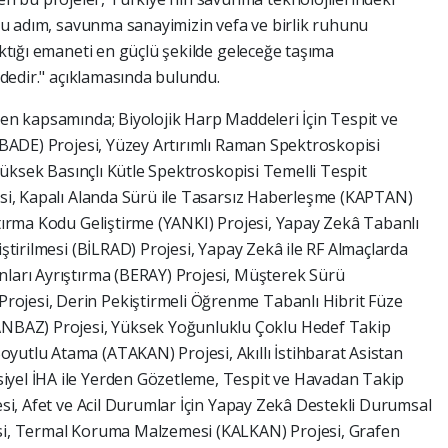
. Bu adım, savunma sanayimizin vefa ve birlik ruhunu
raktığı emaneti en güçlü şekilde geleceğe taşıma
indedir." açıklamasında bulundu.
ren kapsamında; Biyolojik Harp Maddeleri İçin Tespit ve
 (BADE) Projesi, Yüzey Artırımlı Raman Spektroskopisi
, Yüksek Basınçlı Kütle Spektroskopisi Temelli Tespit
jesi, Kapalı Alanda Sürü ile Tasarsız Haberleşme (KAPTAN)
ştırma Kodu Geliştirme (YANKI) Projesi, Yapay Zekâ Tabanlı
iştirilmesi (BİLRAD) Projesi, Yapay Zekâ ile RF Almaçlarda
nları Ayrıştırma (BERAY) Projesi, Müşterek Sürü
ojesi, Derin Pekiştirmeli Öğrenme Tabanlı Hibrit Füze
CANBAZ) Projesi, Yüksek Yoğunluklu Çoklu Hedef Takip
yutlu Atama (ATAKAN) Projesi, Akıllı İstihbarat Asistan
iyel İHA ile Yerden Gözetleme, Tespit ve Havadan Takip
jesi, Afet ve Acil Durumlar İçin Yapay Zekâ Destekli Durumsal
esi, Termal Koruma Malzemesi (KALKAN) Projesi, Grafen