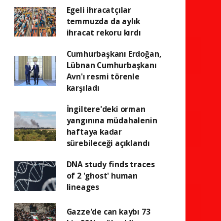
Egeli ihracatçılar
temmuzda da aylık
ihracat rekoru kırdı
Cumhurbaşkanı Erdoğan,
Lübnan Cumhurbaşkanı
Avn'ı resmi törenle
karşıladı
İngiltere'deki orman
yangınına müdahalenin
haftaya kadar
sürebileceği açıklandı
DNA study finds traces
of 2 'ghost' human
lineages
Gazze'de can kaybı 73