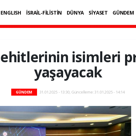
ENGLISH
İSRAİL-FİLİSTİN
DÜNYA
SİYASET
GÜNDEM
IK
TEKNOLOJİ
hitlerinin isimleri p
yaşayacak
31.01.2025 - 13:30, Güncelleme: 31.01.2025 - 14:14
GÜNDEM