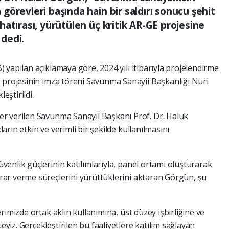
örevleri başında hain bir saldırı sonucu şehit
atırası, yürütülen üç kritik AR-GE projesine
 dedi.
yapılan açıklamaya göre, 2024 yılı itibarıyla projelendirme
 projesinin imza töreni Savunma Sanayii Başkanlığı Nuri
ştirildi.
r verilen Savunma Sanayii Başkanı Prof. Dr. Haluk
rın etkin ve verimli bir şekilde kullanılmasını
enlik güçlerinin katılımlarıyla, panel ortamı oluşturarak
ar verme süreçlerini yürüttüklerini aktaran Görgün, şu
rimizde ortak aklın kullanımına, üst düzey işbirliğine ve
iz. Gerçekleştirilen bu faaliyetlere katılım sağlayan