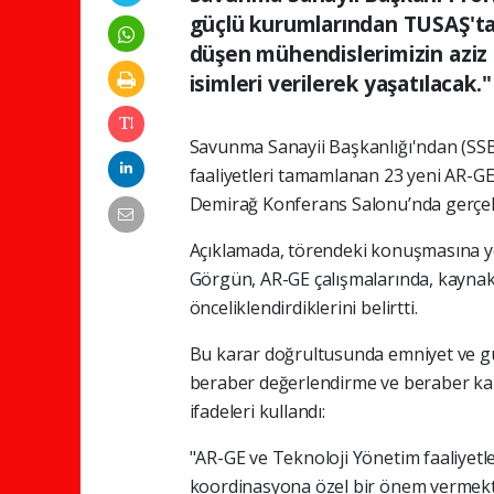
güçlü kurumlarından TUSAŞ'ta g
düşen mühendislerimizin aziz h
isimleri verilerek yaşatılacak."
Savunma Sanayii Başkanlığı'ndan (SSB) 
faaliyetleri tamamlanan 23 yeni AR-GE
Demirağ Konferans Salonu’nda gerçekle
Açıklamada, törendeki konuşmasına ye
Görgün, AR-GE çalışmalarında, kaynakla
önceliklendirdiklerini belirtti.
Bu karar doğrultusunda emniyet ve güv
beraber değerlendirme ve beraber kar
ifadeleri kullandı:
"AR-GE ve Teknoloji Yönetim faaliyetle
koordinasyona özel bir önem vermektey