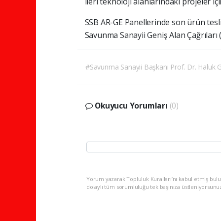
ileri teknoloji alanlarındaki projeler iç
SSB AR-GE Panellerinde son ürün teslim
Savunma Sanayii Geniş Alan Çağrıları (
#Savunma Sanayii Başkanı Prof. Dr. Haluk 
Okuyucu Yorumları
(0)
Yorum yazarak Topluluk Kuralları’nı kabul etmiş bulu
dolaylı tüm sorumluluğu tek başınıza üstleniyorsunu