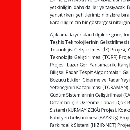
yetkinliğini daha da ileriye taşıyacak
yansıtırken, şehitlerimizin bizlere bı
kararlılığımızın bir göstergesi niteliğ
Açıklamada yer alan bilgilere göre, tö
Teşhis Teknolojilerinin Geliştirilmesi
Teknolojisi Geliştirilmesi (İZ) Projesi
Teknolojisi Geliştirilmesi (TORR) Pro
Projesi, Lazer Geri Yansıması ile Karı
Bilişsel Radar Tespit Algoritmaları Gel
Bozucu Etkileri Giderme ve Radar Yayı
Yeteneğinin Kazanılması (TORAMAN) Pr
Güdüm Sistemlerinin Geliştirilmesi (
Ortamları için Öğrenme Tabanlı Çok Bo
Sistemi (KURMAY ZEKÂ) Projesi, Koaks
Kabiliyeti Geliştirilmesi (BAYKUŞ) Pro
Farkındalık Sistemi (HIZIR-NET) Proj