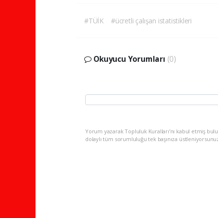
#TÜİK
#ücretli çalışan istatistikleri
Okuyucu Yorumları
(0)
Yorum yazarak Topluluk Kuralları’nı kabul etmiş bulu
dolaylı tüm sorumluluğu tek başınıza üstleniyorsunu