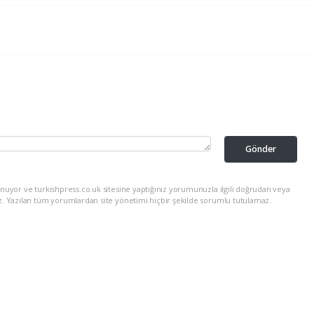
Gönder
nuyor ve turkishpress.co.uk sitesine yaptığınız yorumunuzla ilgili doğrudan veya
z. Yazılan tüm yorumlardan site yönetimi hiçbir şekilde sorumlu tutulamaz.