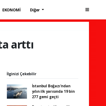
EKONOMİ
Diğer
ta arttı
İlginizi Çekebilir
İstanbul Boğazı'ndan
yılın ilk yarısında 19 bin
277 gemi geçti