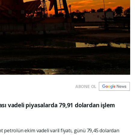
ABONE OL
ası vadeli piyasalarda 79,91 dolardan işlem
 petrolün ekim vadeli varil fiyatı, günü 79,45 dolardan