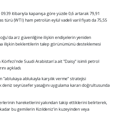
t 09.39 itibarıyla kapanışa göre yüzde 0,6 artarak 79,91
s türü (WTI) ham petrolün eylül vadeli varil fiyatı da 75,55
Doğu'da arz güvenliğine ilişkin endişelerin yeniden
na ilişkin beklentilerin talep görünümünü desteklemesi
Körfezi'nde Suudi Arabistan'a ait "Daisy" isimli petrol
ını açıkladı.
n "ablukaya ablukayla karşılık verme" stratejisi
k deniz seyrüsefer yasağını uygulama kararı doğrultusunda
rlerinin hareketlerini yakından takip ettiklerini belirterek,
 kadar bu gemilerin Kızıldeniz'in kuzeyinden veya