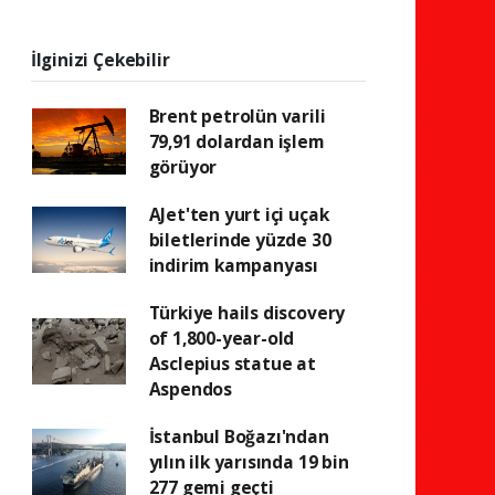
İlginizi Çekebilir
Brent petrolün varili
79,91 dolardan işlem
görüyor
AJet'ten yurt içi uçak
biletlerinde yüzde 30
indirim kampanyası
Türkiye hails discovery
of 1,800-year-old
Asclepius statue at
Aspendos
İstanbul Boğazı'ndan
yılın ilk yarısında 19 bin
277 gemi geçti