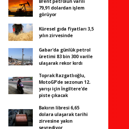
Brent petrolün varili
79,91 dolardan işlem
görüyor
Küresel gıda fiyatları 3,5
yılın zirvesinde
Gabar'da günlük petrol
üretimi 83 bin 300 varile
ulaşarak rekor kırdı
Toprak Razgatlıoğlu,
MotoGP'de sezonun 12.
yarışı için İngiltere'de
piste çıkacak
Bakırın libresi 6,65
dolara ulaşarak tarihi
zirvesine yakın
seyrediyor