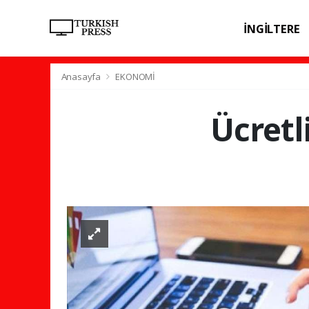
İNGİLTERE
SPOR
SAĞL
Anasayfa
EKONOMİ
Ücretli