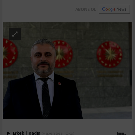
ABONE OL
Erkek
|
Kadın
(Haberi Sesli Oku)