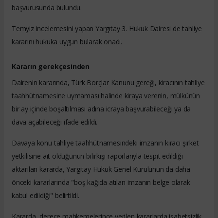
başvurusunda bulundu.
Temyiz incelemesini yapan Yargıtay 3. Hukuk Dairesi de tahliye
kararını hukuka uygun bularak onadı.
Kararın gerekçesinden
Dairenin kararında, Türk Borçlar Kanunu gereği, kiracının tahliye
taahhütnamesine uymaması halinde kiraya verenin, mülkünün
bir ay içinde boşaltılması adına icraya başvurabileceği ya da
dava açabileceği ifade edildi.
Davaya konu tahliye taahhütnamesindeki imzanın kiracı şirket
yetkilisine ait olduğunun bilirkişi raporlarıyla tespit edildiği
aktarılan kararda, Yargıtay Hukuk Genel Kurulunun da daha
önceki kararlarında "boş kağıda atılan imzanın belge olarak
kabul edildiği" belirtildi.
Kararda, derece mahkemelerince verilen kararlarda isabetsizlik