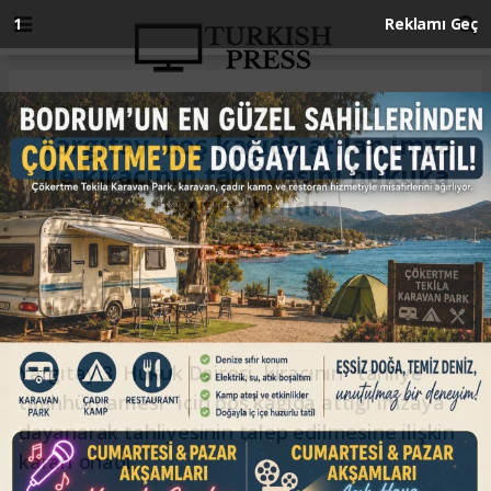
Anasayfa
GÜNDEM
Yargıtay, boş kağıda atılan imza
ile kiracının tahliyesini hukuka
uygun buldu
GÜNDEM
17.12.2023 - 11:25, Güncelleme: 17.12.2023 - 11:25
Yargıtay 3. Hukuk Dairesi, kiracının "tahliye
taahhütnamesi" için boş kağıda attığı imzaya
dayanarak tahliyesinin talep edilmesine ilişkin
kararı onadı.