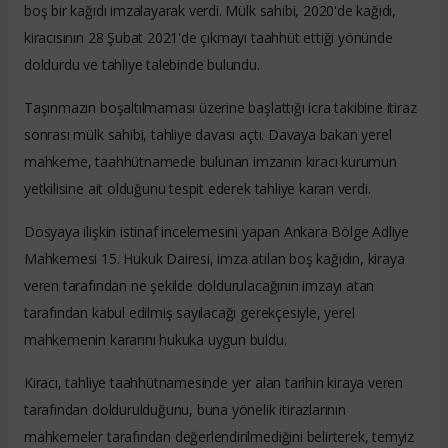
boş bir kağıdı imzalayarak verdi. Mülk sahibi, 2020'de kağıdı,
kiracısının 28 Şubat 2021'de çıkmayı taahhüt ettiği yönünde
doldurdu ve tahliye talebinde bulundu.
Taşınmazın boşaltılmaması üzerine başlattığı icra takibine itiraz
sonrası mülk sahibi, tahliye davası açtı. Davaya bakan yerel
mahkeme, taahhütnamede bulunan imzanın kiracı kurumun
yetkilisine ait olduğunu tespit ederek tahliye kararı verdi.
Dosyaya ilişkin istinaf incelemesini yapan Ankara Bölge Adliye
Mahkemesi 15. Hukuk Dairesi, imza atılan boş kağıdın, kiraya
veren tarafından ne şekilde doldurulacağının imzayı atan
tarafından kabul edilmiş sayılacağı gerekçesiyle, yerel
mahkemenin kararını hukuka uygun buldu.
Kiracı, tahliye taahhütnamesinde yer alan tarihin kiraya veren
tarafından doldurulduğunu, buna yönelik itirazlarının
mahkemeler tarafından değerlendirilmediğini belirterek, temyiz