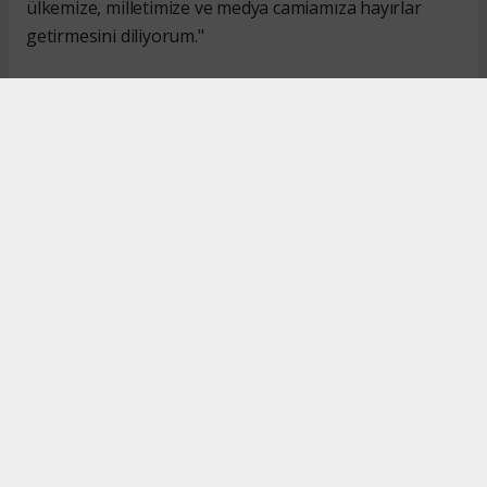
ülkemize, milletimize ve medya camiamıza hayırlar
getirmesini diliyorum."
#İsmail Karakaş
#TİMBİR
Okuyucu Yorumları
(0)
Gönder
Yorum yazarak Topluluk Kuralları’nı kabul etmiş bulunuyor ve turkishpress.co.uk
sitesine yaptığınız yorumunuzla ilgili doğrudan veya dolaylı tüm sorumluluğu tek
başınıza üstleniyorsunuz. Yazılan tüm yorumlardan site yönetimi hiçbir şekilde
sorumlu tutulamaz.