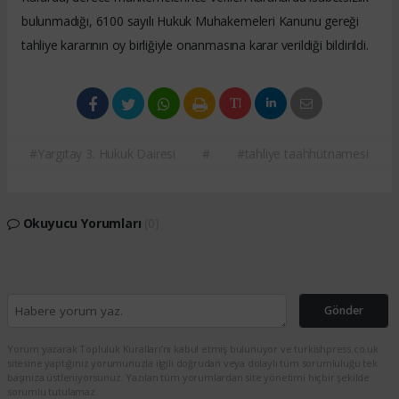
bulunmadığı, 6100 sayılı Hukuk Muhakemeleri Kanunu gereği
tahliye kararının oy birliğiyle onanmasına karar verildiği bildirildi.
#Yargıtay 3. Hukuk Dairesi
#
#tahliye taahhütnamesi
Okuyucu Yorumları
(0)
Gönder
Yorum yazarak Topluluk Kuralları’nı kabul etmiş bulunuyor ve turkishpress.co.uk
sitesine yaptığınız yorumunuzla ilgili doğrudan veya dolaylı tüm sorumluluğu tek
başınıza üstleniyorsunuz. Yazılan tüm yorumlardan site yönetimi hiçbir şekilde
sorumlu tutulamaz.