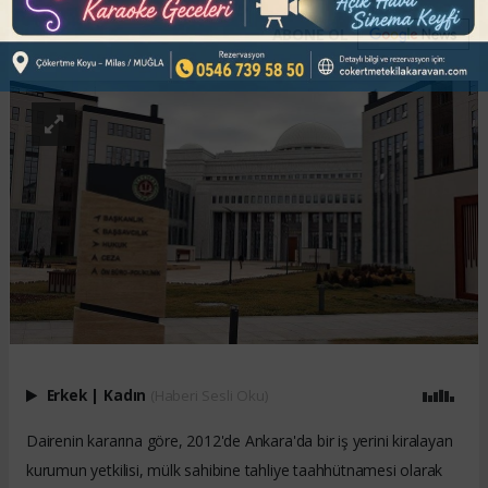
ABONE OL
Erkek
|
Kadın
(Haberi Sesli Oku)
Dairenin kararına göre, 2012'de Ankara'da bir iş yerini kiralayan
kurumun yetkilisi, mülk sahibine tahliye taahhütnamesi olarak