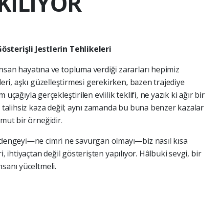
KILIYOR
österişli Jestlerin Tehlikeleri
 insan hayatına ve topluma verdiği zararları hepimiz
leri, aşkı güzelleştirmesi gerekirken, bazen trajediye
m uçağıyla gerçekleştirilen evlilik teklifi, ne yazık ki ağır bir
r talihsiz kaza değil; aynı zamanda bu buna benzer kazalar
mut bir örneğidir.
i dengeyi—ne cimri ne savurgan olmayı—biz nasıl kısa
, ihtiyaçtan değil gösterişten yapılıyor. Hâlbuki sevgi, bir
nsanı yüceltmeli.