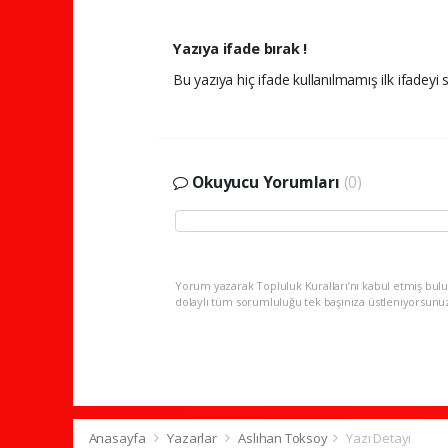
Yazıya ifade bırak !
Bu yazıya hiç ifade kullanılmamış ilk ifadeyi s
Okuyucu Yorumları
(0)
Yorum yazarak Topluluk Kuralları’nı kabul etmiş bulu
dolaylı tüm sorumluluğu tek başınıza üstleniyorsunu
Anasayfa
Yazarlar
Aslıhan Toksoy
Yazı Detayı