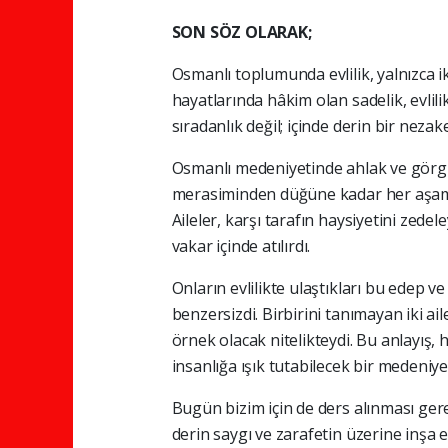
SON SÖZ OLARAK;
Osmanlı toplumunda evlilik, yalnızca iki
hayatlarında hâkim olan sadelik, evlili
sıradanlık değil; içinde derin bir neza
Osmanlı medeniyetinde ahlak ve görgü, 
merasiminden düğüne kadar her aşama, i
Aileler, karşı tarafın haysiyetini zede
vakar içinde atılırdı.
Onların evlilikte ulaştıkları bu edep v
benzersizdi. Birbirini tanımayan iki ail
örnek olacak nitelikteydi. Bu anlayış, 
insanlığa ışık tutabilecek bir medeniye
Bugün bizim için de ders alınması gerek
derin saygı ve zarafetin üzerine inşa ed