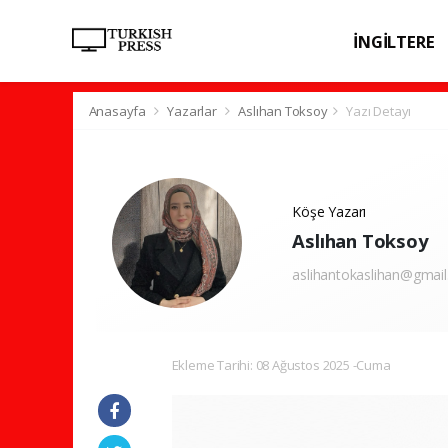
İNGİLTERE
SPOR
SAĞL
Anasayfa
Yazarlar
Aslıhan Toksoy
Yazı Detayı
Köşe Yazarı
Aslıhan Toksoy
aslihantokaslihan@gmai
Ekleme Tarihi: 08 Ağustos 2025 -Cuma