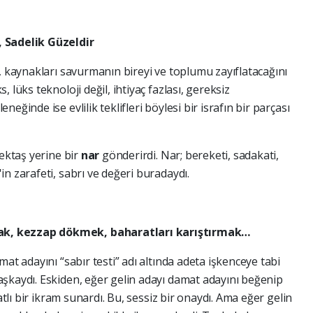
, Sadelik Güzeldir
, kaynakları savurmanın bireyi ve toplumu zayıflatacağını
 lüks teknoloji değil, ihtiyaç fazlası, gereksiz
ğinde ise evlilik teklifleri böylesi bir israfın bir parçası
tektaş yerine bir
nar
gönderirdi. Nar; bereketi, sadakati,
n zarafeti, sabrı ve değeri buradaydı.
k, kezzap dökmek, baharatları karıştırmak…
at adayını “sabır testi” adı altında adeta işkenceye tabi
şkaydı. Eskiden, eğer gelin adayı damat adayını beğenip
atlı bir ikram sunardı. Bu, sessiz bir onaydı. Ama eğer gelin