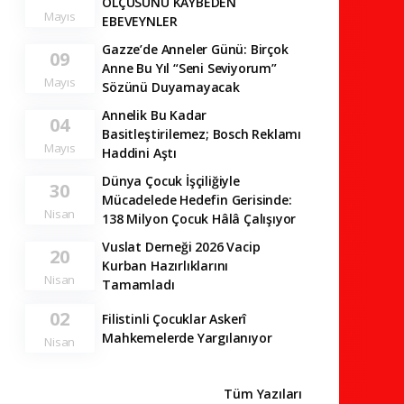
ÖLÇÜSÜNÜ KAYBEDEN
Mayıs
EBEVEYNLER
Gazze’de Anneler Günü: Birçok
09
Anne Bu Yıl “Seni Seviyorum”
Mayıs
Sözünü Duyamayacak
Annelik Bu Kadar
04
Basitleştirilemez; Bosch Reklamı
Mayıs
Haddini Aştı
Dünya Çocuk İşçiliğiyle
30
Mücadelede Hedefin Gerisinde:
Nisan
138 Milyon Çocuk Hâlâ Çalışıyor
Vuslat Derneği 2026 Vacip
20
Kurban Hazırlıklarını
Nisan
Tamamladı
02
Filistinli Çocuklar Askerî
Mahkemelerde Yargılanıyor
Nisan
Tüm Yazıları