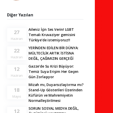
Diğer Yazıları
Aileniz İçin Ses Verin! LGBT
27
Temalı Kruvaziyer gemisini
Haziran
Türkiye’de istemiyoruz!!
YERİNDEN EDİLEN BİR DÜNYA:
22
MÜLTECİLİK ARTIK İSTİSNA
Haziran
DEĞİL, ÇAĞIMIZIN GERÇEĞİ
Gazze’de Su Krizi Büyüyor:
12
Temiz Suya Erişim Her Geçen
Haziran
Gün Zorlaşıyor
Mizah mı, Duyarsızlaştırma mı?
18
Stand-Up Gösterileri Üzerinden
Küfürün ve Mahremiyetin
Mayıs
Normalleştirilmesi
SORUN SOSYAL MEDYA DEĞİL,
12