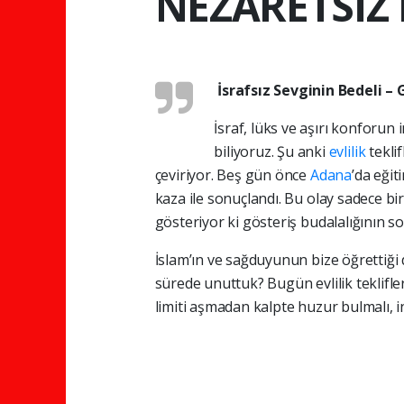
NEZARETSİZ 
İsrafsız Sevginin Bedeli – G
İsraf, lüks ve aşırı konforun
biliyoruz. Şu anki
evlilik
teklif
çeviriyor. Beş gün önce
Adana
’da eğiti
kaza ile sonuçlandı. Bu olay sadece bi
gösteriyor ki gösteriş budalalığının so
İslam’ın ve sağduyunun bize öğrettiğ
sürede unuttuk? Bugün evlilik teklifleri
limiti aşmadan kalpte huzur bulmalı, i