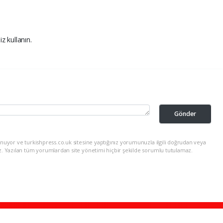
iz kullanın.
Gönder
nuyor ve turkishpress.co.uk sitesine yaptığınız yorumunuzla ilgili doğrudan veya
z. Yazılan tüm yorumlardan site yönetimi hiçbir şekilde sorumlu tutulamaz.