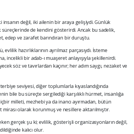
 insanın değil, iki ailenin bir araya gelişiydi. Günlük
k süreçlerinde de kendini gösterirdi. Ancak bu sadelik,
ket, edep ve zarafet barındıran bir duruştu.
evlilik hazırlıklarının ayrılmaz parçasıydı. İsteme
ncelikli bir adab-ı muaşeret anlayışıyla şekillenirdi.
leyecek söz ve tavırlardan kaçınır; her adım saygı, nezaket ve
e terbiye seviyesi, diğer toplumlarla kıyaslandığında
enin bile bu süreçte sergilediği karşılıklı hürmet, insanlığa
hiçbir milleti, mezhebi ya da inancı ayırmadan, bütün
t mirası olarak korunmuş ve nesillere aktarılmıştır.
en gerçek şu ki; evlilik, gösterişli organizasyonların değil,
ildiğinde kalıcı olur.