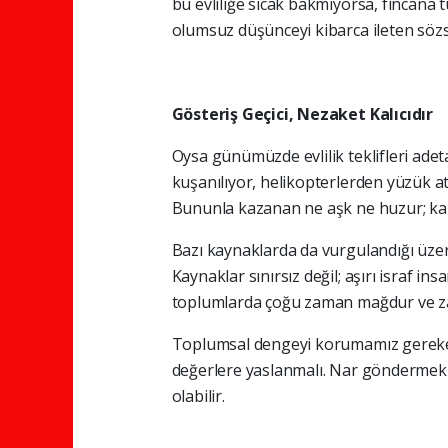
bu evliliğe sıcak bakmıyorsa, fincana t
olumsuz düşünceyi kibarca ileten sözs
Gösteriş Geçici, Nezaket Kalıcıdır
Oysa günümüzde evlilik teklifleri adet
kuşanılıyor, helikopterlerden yüzük atı
Bununla kazanan ne aşk ne huzur; kaz
Bazı kaynaklarda da vurgulandığı üze
Kaynaklar sınırsız değil; aşırı israf in
toplumlarda çoğu zaman mağdur ve zay
Toplumsal dengeyi korumamız gereken b
değerlere yaslanmalı. Nar göndermek hâ
olabilir.