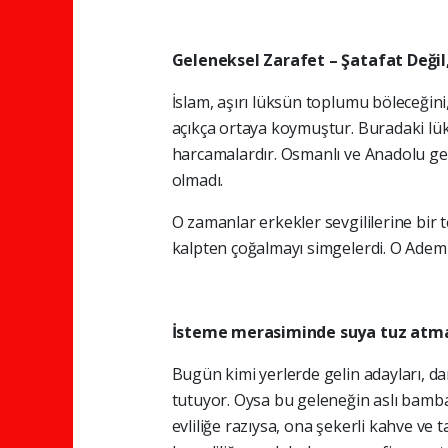
Geleneksel Zarafet – Şatafat Değil
İslam, aşırı lüksün toplumu böleceğini
açıkça ortaya koymuştur. Buradaki lüks,
harcamalardır. Osmanlı ve Anadolu gelene
olmadı.
O zamanlar erkekler sevgililerine bir 
kalpten çoğalmayı simgelerdi. O Adem'i
İsteme merasiminde suya tuz atma
Bugün kimi yerlerde gelin adayları, dam
tutuyor. Oysa bu geleneğin aslı bamba
evliliğe razıysa, ona şekerli kahve ve t