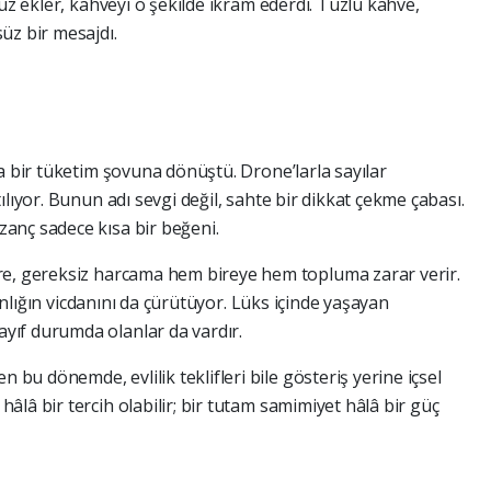
uz ekler, kahveyi o şekilde ikram ederdi. Tuzlu kahve,
üz bir mesajdı.
a bir tüketim şovuna dönüştü. Drone’larla sayılar
lıyor. Bunun adı sevgi değil, sahte bir dikkat çekme çabası.
anç sadece kısa bir beğeni.
re, gereksiz harcama hem bireye hem topluma zarar verir.
sanlığın vicdanını da çürütüyor. Lüks içinde yaşayan
ıf durumda olanlar da vardır.
u dönemde, evlilik teklifleri bile gösteriş yerine içsel
lâ bir tercih olabilir; bir tutam samimiyet hâlâ bir güç