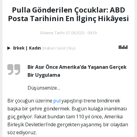
Pulla Gönderilen Çocuklar: ABD
Posta Tarihinin En İlginç Hikâyesi
Ekleme Tarihi: 07.09.2025 - 09:39
Erkek
|
Kadın
(Haberi Sesli Oku)
Bir Asır Önce Amerika’da Yaşanan Gerçek
Bir Uygulama
Düşünsenize…
Bir çocuğun üzerine
pul
yapıştırıp trene bindirerek
başka bir şehre göndermek. Bugün kulağa inanılması
güç geliyor. Fakat bundan tam 110 yıl önce, Amerika
Birleşik Devletleri’nde gerçekten yaşanmış bir olaydan
söz ediyoruz.