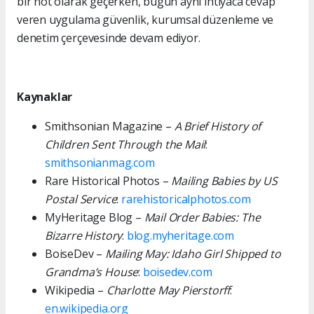
bir not olarak geçerken, bugün aynı ihtiyaca cevap
veren uygulama güvenlik, kurumsal düzenleme ve
denetim çerçevesinde devam ediyor.
Kaynaklar
Smithsonian Magazine –
A Brief History of
Children Sent Through the Mail
:
smithsonianmag.com
Rare Historical Photos –
Mailing Babies by US
Postal Service
:
rarehistoricalphotos.com
MyHeritage Blog –
Mail Order Babies: The
Bizarre History
:
blog.myheritage.com
BoiseDev –
Mailing May: Idaho Girl Shipped to
Grandma’s House
:
boisedev.com
Wikipedia –
Charlotte May Pierstorff
:
en.wikipedia.org