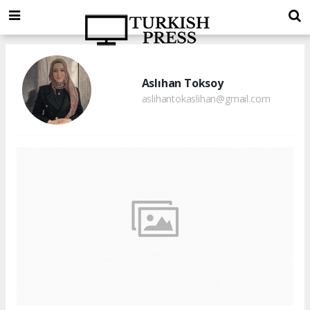
Aslıhan Toksoy
aslihantokaslihan@gmail.com