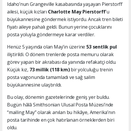
Idaho’nun Grangeville kasabasında yaşayan Pierstorff
ailesi, küçük kızları
Charlotte May Pierstorff
’u
büyükannesine göndermek istiyordu. Ancak tren bileti
fiyatı aileye pahalı geldi. Bunun yerine çocuklarını
posta yoluyla göndermeye karar verdiler.
Henüz 5 yaşında olan May’in üzerine
53 sentlik pul
iliştirildi. O dönem trenlerde posta memuru olarak
görev yapan bir akrabası da yanında refakatçi oldu.
Küçük kız,
73 millik (118 km)
bir yolculuğu trenin
posta vagonunda tamamladı ve sağ salim
büyükannesine ulaştırıldı.
Bu olay, dönemin gazetelerinde geniş yer buldu.
Bugün hâlâ Smithsonian Ulusal Posta Müzesi’nde
“mailing May” olarak anılan bu hikâye, Amerika’nın
posta tarihinde en çok hatırlanan örneklerden biri
oldu.