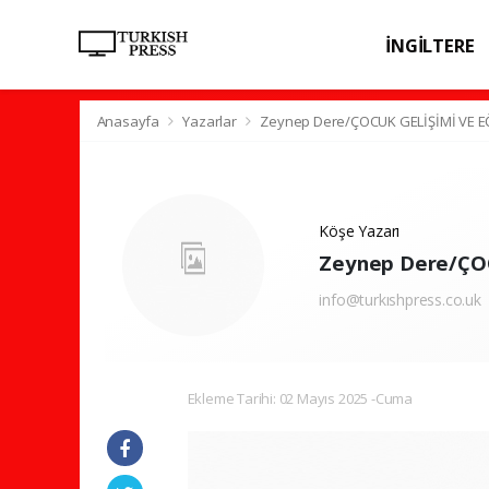
İNGİLTERE
SPOR
SAĞL
Anasayfa
Yazarlar
Zeynep Dere/ÇOCUK GELİŞİMİ VE EĞ
Köşe Yazarı
Zeynep Dere/ÇO
info@turkıshpress.co.uk
Ekleme Tarihi: 02 Mayıs 2025 -Cuma