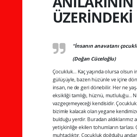
ANILARININ 
ÜZERİNDEKİ 
“İnsanın anavatanı çocukl
(Doğan Cüceloğlu)
Çocukluk… Kaç yaşında olursa olsun i
gülüşüyle, bazen hüzünle ve içine dö
insan, ne de geri dönebilir. Her ne ya
eksikliği tamlığı, hüznü, mutluluğu… N
vazgeçemeyeceği kendisidir. Çocukluk
bizimle kalacak olan yegane kendimizd
bulduğu yerdir. Buradan aldıklarımız a
yetişkinliğe ekilen tohumların tarlası
muhtaçlıktır. Çocukluk doğduğu andan 