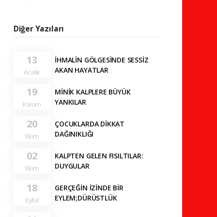
Diğer Yazıları
13
İHMALİN GÖLGESİNDE SESSİZ
AKAN HAYATLAR
Aralık
19
MİNİK KALPLERE BÜYÜK
YANKILAR
Kasım
20
ÇOCUKLARDA DİKKAT
DAĞINIKLIĞI
Ekim
02
KALPTEN GELEN FISILTILAR:
DUYGULAR
Ekim
18
GERÇEĞİN İZİNDE BİR
EYLEM;DÜRÜSTLÜK
Eylül