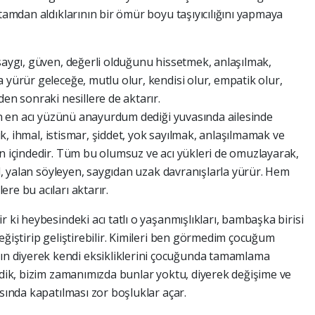
rtamdan aldıklarının bir ömür boyu taşıyıcılığını yapmaya
 saygı, güven, değerli olduğunu hissetmek, anlaşılmak,
 yürür geleceğe, mutlu olur, kendisi olur, empatik olur,
den sonraki nesillere de aktarır.
tın en acı yüzünü anayurdum dediği yuvasında ailesinde
lik, ihmal, istismar, şiddet, yok sayılmak, anlaşılmamak ve
un içindedir. Tüm bu olumsuz ve acı yükleri de omuzlayarak,
cil, yalan söyleyen, saygıdan uzak davranışlarla yürür. Hem
re bu acıları aktarır.
 ki heybesindeki acı tatlı o yaşanmışlıkları, bambaşka birisi
eğiştirip geliştirebilir. Kimileri ben görmedim çocuğum
 diyerek kendi eksikliklerini çocuğunda tamamlama
ydik, bizim zamanımızda bunlar yoktu, diyerek değişime ve
asında kapatılması zor boşluklar açar.