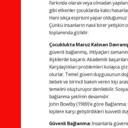
Farkında olarak veya olmadan yapılan d
gibi etkenler çocuklarda kalıcı hasarla
Hani sıkça esprisini yapar olduğumu
Çünkü insanların nasıl birer yetişkin o
toplamında gizlidir.
Çocuklukta Maruz Kalınan Davranışl
güvenli bağlanmış, ihtiyaçları zamanın
ilişkilerde başarılı. Akademik başarılar
Karşılaştıkları problemleri kolayca ç
olurlar. Temel güven duygusunun doğ
bebek ve birincil bakım veren kişi aras
temelini oluşturuyor denilebilir. Sosya
bağlanma şeklinin devamıdır.
John Bowlby (1969)’e göre Bağlanma; “i
kişilere karşı geliştirdikleri kuvvetli
Güvenli Bağlanma:
İnsanlarla güvene