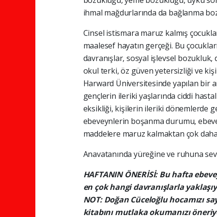
bozukluğu, yeme bozukluğu, uyku soru
ihmal mağdurlarında da bağlanma boz
Cinsel istismara maruz kalmış çocuklar
maalesef hayatın gerçeği. Bu çocukları
davranışlar, sosyal işlevsel bozukluk, 
okul terki, öz güven yetersizliği ve kiş
Harward Üniversitesinde yapılan bir ar
gençlerin ileriki yaşlarında ciddi hast
eksikliği, kişilerin ileriki dönemlerde g
ebeveynlerin boşanma durumu, ebeveynl
maddelere maruz kalmaktan çok daha 
Anavatanında yüreğine ve ruhuna sevgi
HAFTANIN ÖNERİSİ: Bu hafta ebeveyn
en çok hangi davranışlarla yaklaşı
NOT: Doğan Cüceloğlu hocamızı say
kitabını mutlaka okumanızı öneri