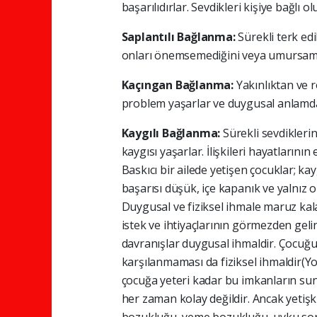
başarılıdırlar. Sevdikleri kişiye bağlı ol
Saplantılı Bağlanma:
Sürekli terk ed
onları önemsemediğini veya umursama
Kaçıngan Bağlanma:
Yakınlıktan ve 
problem yaşarlar ve duygusal anlamda s
Kaygılı Bağlanma:
Sürekli sevdiklerin
kaygısı yaşarlar. İlişkileri hayatların
Baskıcı bir ailede yetişen çocuklar; kay
başarısı düşük, içe kapanık ve yalnız o
Duygusal ve fiziksel ihmale maruz kal
istek ve ihtiyaçlarının görmezden gelin
davranışlar duygusal ihmaldir. Çocuğu
karşılanmaması da fiziksel ihmaldir(Y
çocuğa yeteri kadar bu imkanların sun
her zaman kolay değildir. Ancak yetişk