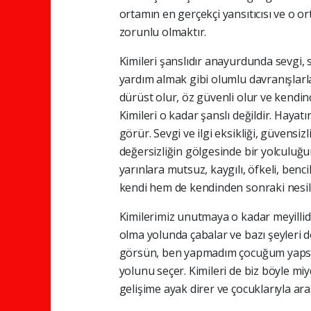
ortamın en gerçekçi yansıtıcısı ve o o
zorunlu olmaktır.
Kimileri şanslıdır anayurdunda sevgi,
yardım almak gibi olumlu davranışlarla
dürüst olur, öz güvenli olur ve kendin
Kimileri o kadar şanslı değildir. Haya
görür. Sevgi ve ilgi eksikliği, güvensiz
değersizliğin gölgesinde bir yolculuğ
yarınlara mutsuz, kaygılı, öfkeli, ben
kendi hem de kendinden sonraki nesille
Kimilerimiz unutmaya o kadar meyillidir
olma yolunda çabalar ve bazı şeyleri d
görsün, ben yapmadım çocuğum yapsın
yolunu seçer. Kimileri de biz böyle mi
gelişime ayak direr ve çocuklarıyla ar