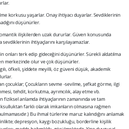
urlar.
ilme korkusu yaşarlar. Onay ihtiyacı duyarlar. Sevdiklerinin
dığını düşünürler.
romantik ilişkilerden uzak dururlar. Güven konusunda
evdiklerinin ihtiyaçlarını karşılayamazlar.
in onları terk edip gideceğini düşünürler. Sürekli aldatılma
ın en merkezinde olur ve çok düşünürler.
gılı, öfkeli, şiddete meyilli, öz güveni düşük, akademik
lurlar.
an çocuklar; Çocukların sevme -sevilme, şefkat görme, ilgi
mesi, tehdit, korkutma, ayrımcılık, alay etme vb.
n fiziksel anlamda ihtiyaçlarının zamanında ve tam
oksulluktan farklı olarak imkanların olmasına rağmen
ulmamasıdır.) Bu ihmal türlerine maruz kalındığını anlamak
inlikte; depresyon, kaygı bozukluğu, borderline kişilik