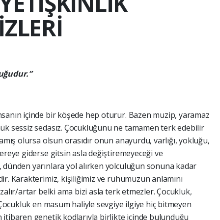
YETİŞKİNLİK
İZLERİ
uğudur.”
nsanın içinde bir köşede hep oturur. Bazen muzip, yaramaz
nük sessiz sedasız. Çocukluğunu ne tamamen terk edebilir
şamış olursa olsun orasıdır onun anayurdu, varlığı, yokluğu,
ereye giderse gitsin asla değiştiremeyeceği ve
, dünden yarınlara yol alırken yolculuğun sonuna kadar
ir. Karakterimiz, kişiliğimiz ve ruhumuzun anlamını
zalır/artar belki ama bizi asla terk etmezler. Çocukluk,
. Çocukluk en masum haliyle sevgiye ilgiye hiç bitmeyen
itibaren genetik kodlarıyla birlikte içinde bulunduğu