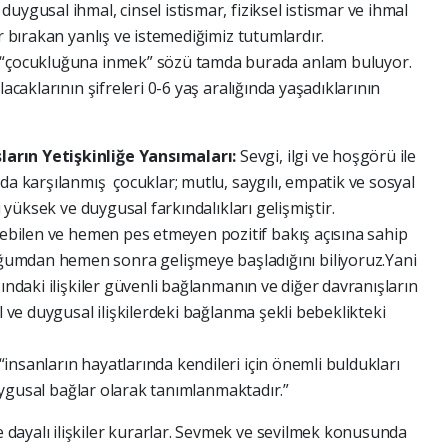
uygusal ihmal, cinsel istismar, fiziksel istismar ve ihmal
r bırakan yanlış ve istemediğimiz tutumlardır.
z “çocukluğuna inmek” sözü tamda burada anlam buluyor.
lacaklarının şifreleri 0-6 yaş aralığında yaşadıklarının
arın Yetişkinliğe Yansımaları:
Sevgi, ilgi ve hoşgörü ile
da karşılanmış çocuklar; mutlu, saygılı, empatik ve sosyal
ı yüksek ve duygusal farkındalıkları gelişmiştir.
özebilen ve hemen pes etmeyen pozitif bakış açısına sahip
umdan hemen sonra gelişmeye başladığını biliyoruz.Yani
ındaki ilişkiler güvenli bağlanmanın ve diğer davranışların
l ve duygusal ilişkilerdeki bağlanma şekli bebeklikteki
nsanların hayatlarında kendileri için önemli buldukları
 duygusal bağlar olarak tanımlanmaktadır.”
 dayalı ilişkiler kurarlar. Sevmek ve sevilmek konusunda