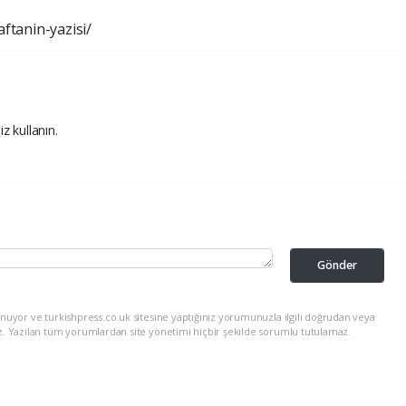
ftanin-yazisi/
iz kullanın.
Gönder
nuyor ve turkishpress.co.uk sitesine yaptığınız yorumunuzla ilgili doğrudan veya
z. Yazılan tüm yorumlardan site yönetimi hiçbir şekilde sorumlu tutulamaz.