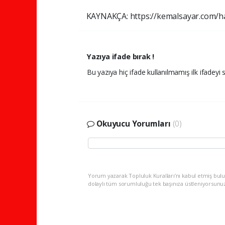
KAYNAKÇA: https://kemalsayar.com/ha
Yazıya ifade bırak !
Bu yazıya hiç ifade kullanılmamış ilk ifadeyi s
Okuyucu Yorumları
(0)
Yorum yazarak Topluluk Kuralları’nı kabul etmiş bulu
dolaylı tüm sorumluluğu tek başınıza üstleniyorsunu