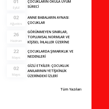
01
ÇOCUKLARIN OKULA UYUM
SÜRECİ
Eylül
02
ANNE BABALARIN AYNASI:
ÇOCUKLAR
Ağustos
GÖRÜNMEYEN SINIRLAR,
26
TOPLUMSAL NORMLAR VE
Haziran
KİŞİSEL İHLALLER ÜZERİNE
22
ÇOCUKLARDA ŞIMARIKLIK VE
NEDENLERİ
Mayıs
GİZLİ ETKİLER: ÇOCUKLUK
02
ANILARININ YETİŞKİNLİK
Mayıs
ÜZERİNDEKİ İZLERİ
Tüm Yazıları