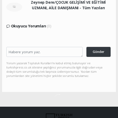
Zeynep Dere/ÇOCUK GELİŞİMİ VE EĞİTİMİ
UZMANI, AİLE DANIŞMANI - Tüm Yazıları
Okuyucu Yorumları
(0)
Gönder
Yorum yazarak Topluluk Kuralları’nı kabul etmiş bulunuyor ve
turkishpress.co.uk sitesine yaptığınız yorumunuzla ilgili doğrudan veya
dolaylı tüm sorumluluğu tek başınıza üstleniyorsunuz. Yazılan tüm
yorumlardan site yönetimi hiçbir şekilde sorumlu tutulamaz.