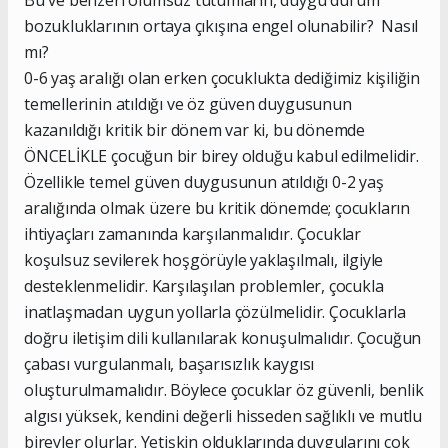
Bu ve benzeri olumsuz tutumların, duygu durum
bozukluklarının ortaya çıkışına engel olunabilir? Nasıl
mı?
0-6 yaş aralığı olan erken çocuklukta dediğimiz kişiliğin
temellerinin atıldığı ve öz güven duygusunun
kazanıldığı kritik bir dönem var ki, bu dönemde
ÖNCELİKLE çocuğun bir birey olduğu kabul edilmelidir.
Özellikle temel güven duygusunun atıldığı 0-2 yaş
aralığında olmak üzere bu kritik dönemde; çocukların
ihtiyaçları zamanında karşılanmalıdır. Çocuklar
koşulsuz sevilerek hoşgörüyle yaklaşılmalı, ilgiyle
desteklenmelidir. Karşılaşılan problemler, çocukla
inatlaşmadan uygun yollarla çözülmelidir. Çocuklarla
doğru iletişim dili kullanılarak konuşulmalıdır. Çocuğun
çabası vurgulanmalı, başarısızlık kaygısı
oluşturulmamalıdır. Böylece çocuklar öz güvenli, benlik
algısı yüksek, kendini değerli hisseden sağlıklı ve mutlu
bireyler olurlar. Yetişkin olduklarında duygularını çok