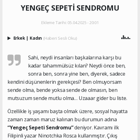
YENGEÇ SEPETİ SENDROMU
Ekleme Tarihi: 05.04.2025 - 20:01
Erkek
|
Kadın
(Haberi Sesli Oku)
Sahi, neydi insanları başkalarına karşı bu
kadar tahammülsüz kılan? Neydi önce ben,
sonra ben, sonra yine ben, diyerek, sadece
kendini düşünenlerin gerekçesi? Ben olmuyorsam
sende olma, bende yoksa sende de olmasın, ben
mutsuzum sende mutlu olma… Uzaaar gider bu liste.
Özellikle iş yaşamı başta olmak üzere, sosyal hayatta
zaman zaman maruz kalınan bu durumun adına
“Yengeç Sepeti Sendromu”
deniyor. Kavramı ilk
Filipinli yazar Ninotchka Rosca kullanmıştır. Çıkış