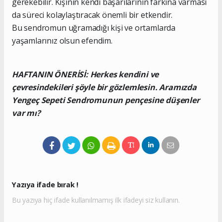
gerekebilir. Kişinin kendi başarılarının farkına varması
da süreci kolaylaştıracak önemli bir etkendir.
Bu sendromun uğramadığı kişi ve ortamlarda
yaşamlarınız olsun efendim.
HAFTANIN ÖNERİSİ: Herkes kendini ve
çevresindekileri şöyle bir gözlemlesin. Aramızda
Yengeç Sepeti Sendromunun pençesine düşenler
var mı?
Yazıya ifade bırak !
Bu yazıya hiç ifade kullanılmamış ilk ifadeyi siz kullanın.