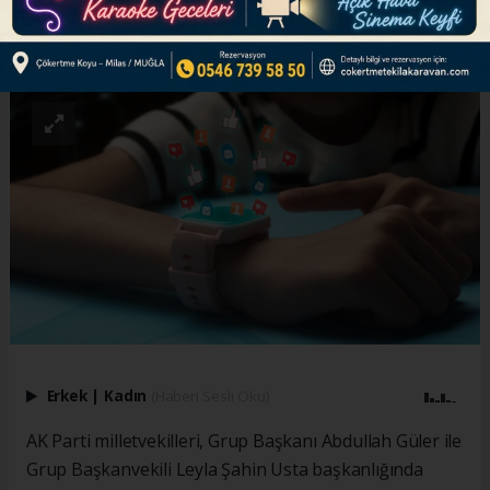
ABONE OL
Erkek
|
Kadın
(Haberi Sesli Oku)
AK Parti milletvekilleri, Grup Başkanı Abdullah Güler ile
Grup Başkanvekili Leyla Şahin Usta başkanlığında