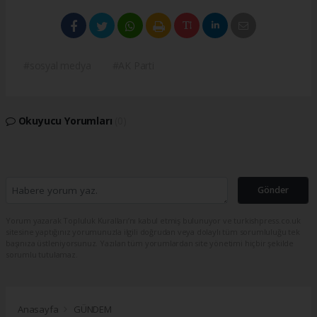
#sosyal medya
#AK Parti
Okuyucu Yorumları
(0)
Gönder
Yorum yazarak Topluluk Kuralları’nı kabul etmiş bulunuyor ve turkishpress.co.uk
sitesine yaptığınız yorumunuzla ilgili doğrudan veya dolaylı tüm sorumluluğu tek
başınıza üstleniyorsunuz. Yazılan tüm yorumlardan site yönetimi hiçbir şekilde
sorumlu tutulamaz.
Anasayfa
GÜNDEM