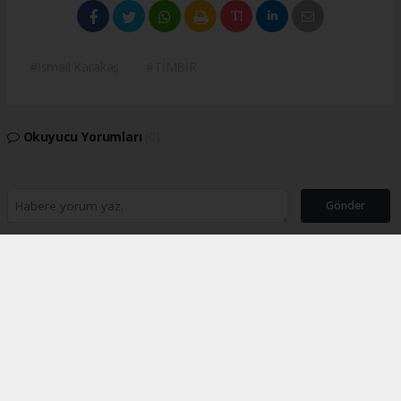
#İsmail Karakaş
#TİMBİR
Okuyucu Yorumları
(0)
Gönder
Yorum yazarak Topluluk Kuralları’nı kabul etmiş bulunuyor ve turkishpress.co.uk
sitesine yaptığınız yorumunuzla ilgili doğrudan veya dolaylı tüm sorumluluğu tek
başınıza üstleniyorsunuz. Yazılan tüm yorumlardan site yönetimi hiçbir şekilde
sorumlu tutulamaz.
Anasayfa
İNGİLTERE
Türk Toplumu Londra’da Bir