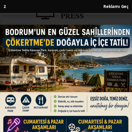
1
Reklamı Geç
Anasayfa
GÜNDEM
15 yaş altına sosyal medya
hesabı yasaklanıyor
GÜNDEM
04.02.2026 - 11:44, Güncelleme: 04.02.2026 - 11:44
AK Parti milletvekillerinin, 15 yaşından küçük
çocukların sosyal paylaşım sitelerinde hesap
açamamasına ilişkin düzenlemeyi de içeren
kanun teklifi ilerleyen günlerde TBMM
Başkanlığına sunulacak.