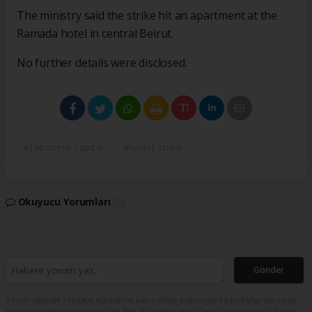
The ministry said the strike hit an apartment at the
Ramada hotel in central Beirut.
No further details were disclosed.
#Lebanese capital
#Israeli strike
Okuyucu Yorumları
(0)
Gönder
Yorum yazarak Topluluk Kuralları’nı kabul etmiş bulunuyor ve turkishpress.co.uk
sitesine yaptığınız yorumunuzla ilgili doğrudan veya dolaylı tüm sorumluluğu tek