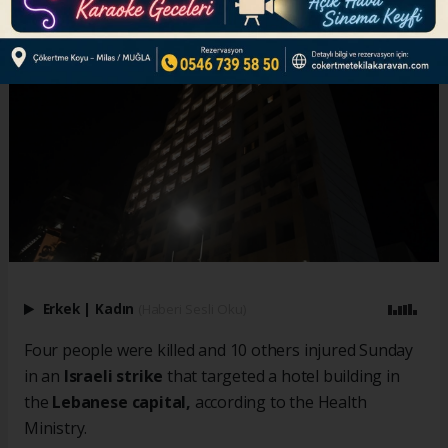
Erkek
|
Kadın
(Haberi Sesli Oku)
Four people were killed and 10 others injured Sunday
in an
Israeli strike
that targeted a hotel building in
the
Lebanese capital,
according to the Health
Ministry.