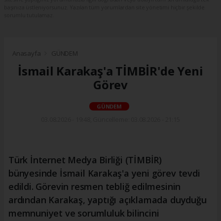
başınıza üstleniyorsunuz. Yazılan tüm yorumlardan site yönetimi hiçbir şekilde
sorumlu tutulamaz.
Anasayfa
GÜNDEM
İsmail Karakaş'a TİMBİR'de Yeni
Görev
GÜNDEM
03.08.2026 - 19:48, Güncelleme: 03.08.2026 - 21:15
Türk İnternet Medya Birliği (TİMBİR)
bünyesinde İsmail Karakaş'a yeni görev tevdi
edildi. Görevin resmen tebliğ edilmesinin
ardından Karakaş, yaptığı açıklamada duyduğu
memnuniyet ve sorumluluk bilincini