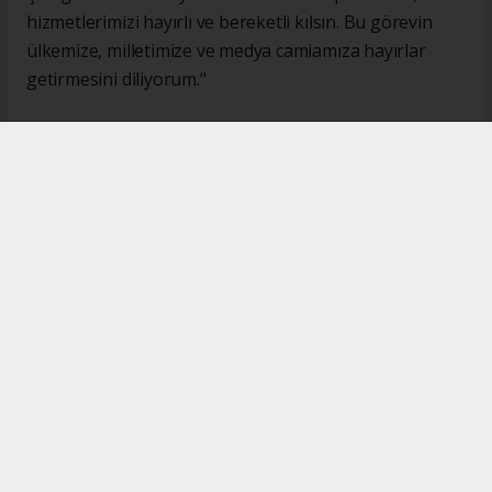
hizmetlerimizi hayırlı ve bereketli kılsın. Bu görevin
ülkemize, milletimize ve medya camiamıza hayırlar
getirmesini diliyorum."
#İsmail Karakaş
#TİMBİR
Okuyucu Yorumları
(0)
Gönder
Yorum yazarak Topluluk Kuralları’nı kabul etmiş bulunuyor ve turkishpress.co.uk
sitesine yaptığınız yorumunuzla ilgili doğrudan veya dolaylı tüm sorumluluğu tek
başınıza üstleniyorsunuz. Yazılan tüm yorumlardan site yönetimi hiçbir şekilde
sorumlu tutulamaz.