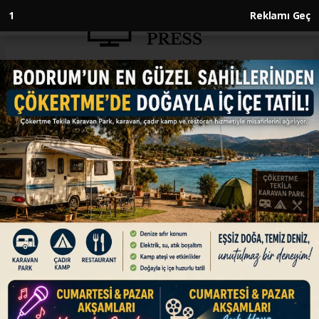
1
Reklamı Geç
Anasayfa
ENGLISH
4 killed, 10 injured in Israeli
strike on hotel building in
Beirut: Health Ministry
ENGLISH
08.03.2026 - 12:45, Güncelleme: 08.03.2026 - 12:45
Strike hit apartment at Ramada hotel in
Lebanese capital
ABONE OL