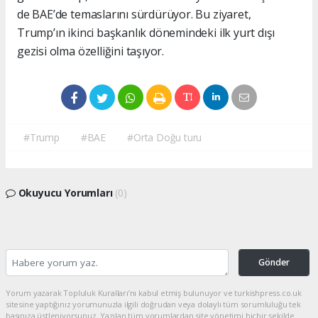
de BAE’de temaslarını sürdürüyor. Bu ziyaret,
Trump’ın ikinci başkanlık dönemindeki ilk yurt dışı
gezisi olma özelliğini taşıyor.
#Trump
#BAE
#Orta Doğu turu
Okuyucu Yorumları
(0)
Gönder
Yorum yazarak Topluluk Kuralları’nı kabul etmiş bulunuyor ve turkishpress.co.uk
sitesine yaptığınız yorumunuzla ilgili doğrudan veya dolaylı tüm sorumluluğu tek
başınıza üstleniyorsunuz. Yazılan tüm yorumlardan site yönetimi hiçbir şekilde