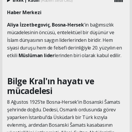
Erkek
|
Kadın
(Haberi Sesli Oku)
Haber Merkezi
Aliya İzzetbegoviç
,
Bosna-Hersek
’in bağımsızlık
mücadelesinin öncüsü, entelektüel bir düşünür ve
İslam dünyasının saygın liderlerinden biridir. Hem
siyasi duruşu hem de felsefi derinliğiyle 20. yüzyılın en
etkili
Müslüman lider
lerinden biri olarak kabul edilir.
Bilge Kral'ın hayatı ve
mücadelesi
8 Ağustos 1925’te Bosna-Hersek’in Bosanski Šamats
şehrinde doğdu. Dedesi, Osmanlı ordusunda görev
yaparken İstanbul’da Üsküdarlı bir Türk kızıyla
evlenmiş, ardından Bosanski Šamats kasabasının