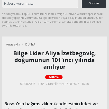
Gönder
Yorum yazarak Topluluk Kuralları’nı kabul etmiş bulunuyor ve turkishpress.co.uk
sitesine yaptığınız yorumunuzla ilgili doğrudan veya dolaylı tüm sorumluluğu tek
başınıza üstleniyorsunuz. Yazılan tüm yorumlardan site yönetimi hiçbir şekilde
sorumlu tutulamaz.
Anasayfa
DÜNYA
Bilge Lider Aliya İzetbegoviç,
doğumunun 101'inci yılında
anılıyor
DÜNYA
07.08.2026 - 13:05, Güncelleme: 07.08.2026 - 16:40
Bosna’nın bağımsızlık mücadelesinin lideri ve