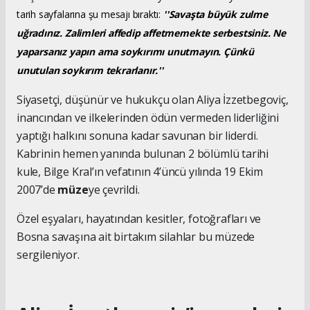
tarih sayfalarına şu mesajı bıraktı:
''Savaşta büyük zulme
uğradınız. Zalimleri affedip affetmemekte serbestsiniz. Ne
yaparsanız yapın ama soykırımı unutmayın. Çünkü
unutulan soykırım tekrarlanır.''
Siyasetçi, düşünür ve hukukçu olan Aliya İzzetbegoviç,
inancından ve ilkelerinden ödün vermeden liderliğini
yaptığı halkını sonuna kadar savunan bir liderdi.
Kabrinin hemen yanında bulunan 2 bölümlü tarihi
kule, Bilge Kral’ın vefatının 4’üncü yılında 19 Ekim
2007’de
müze
ye çevrildi.
Özel eşyaları, hayatından kesitler, fotoğrafları ve
Bosna savaşına ait birtakım silahlar bu müzede
sergileniyor.