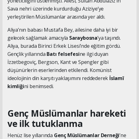
yöneticiliğini üstlenmişti. Ailesi, Sultan Abdülaziz’in
Sava nehri üzerinde kurdurduğu Aziziye’ye
yerleştirilen Müslümanlar arasında yer aldı.
Aliya’nın babası Mustafa Bey, ailesine daha iyi bir
gelecek sağlamak amacıyla
Saraybosna
’ya taşındı.
Aliya, burada Birinci Erkek Lisesi’nde eğitim gördü.
Gençlik yıllarında
Batı felsefesi
ne ilgi duyan
İzzetbegoviç, Bergson, Kant ve Spengler gibi
düşünürlerin eserlerinden etkilendi. Komünist
ideolojinin din karşıtı yaklaşımını reddederek
İslamî
kimliği
ni benimsedi.
Genç Müslümanlar hareketi
ve ilk tutuklanma
Henüz lise yıllarında
Genç Müslümanlar Derneği
’ne