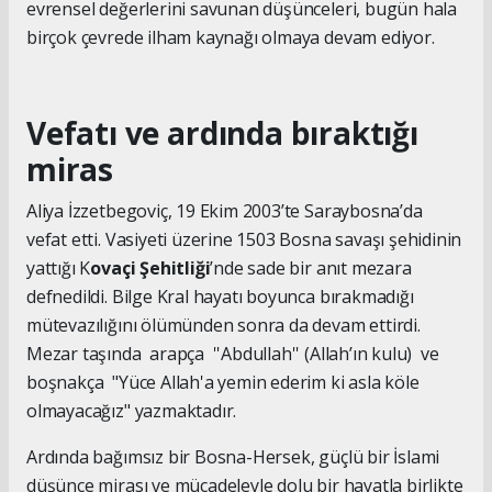
evrensel değerlerini savunan düşünceleri, bugün hala
birçok çevrede ilham kaynağı olmaya devam ediyor.
Vefatı ve ardında bıraktığı
miras
Aliya İzzetbegoviç, 19 Ekim 2003’te Saraybosna’da
vefat etti. Vasiyeti üzerine 1503 Bosna savaşı şehidinin
yattığı K
ovaçi Şehitliği
’nde sade bir anıt mezara
defnedildi. Bilge Kral hayatı boyunca bırakmadığı
mütevazılığını ölümünden sonra da devam ettirdi.
Mezar taşında arapça ''Abdullah'' (Allah’ın kulu) ve
boşnakça "Yüce Allah'a yemin ederim ki asla köle
olmayacağız" yazmaktadır.
Ardında bağımsız bir Bosna-Hersek, güçlü bir İslami
düşünce mirası ve mücadeleyle dolu bir hayatla birlikte