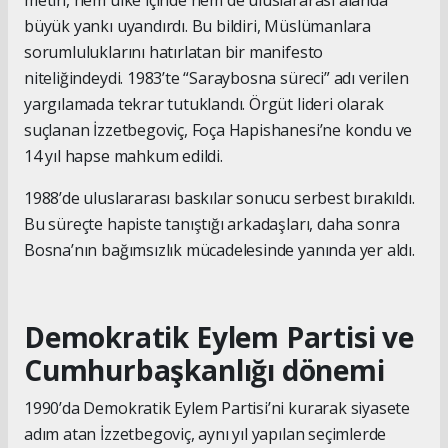
metin, hem ülke içinde hem de uluslararası alanda
büyük yankı uyandırdı. Bu bildiri, Müslümanlara
sorumluluklarını hatırlatan bir manifesto
niteliğindeydi. 1983’te “Saraybosna süreci” adı verilen
yargılamada tekrar tutuklandı. Örgüt lideri olarak
suçlanan İzzetbegoviç, Foça Hapishanesi’ne kondu ve
14 yıl hapse mahkum edildi.
1988’de uluslararası baskılar sonucu serbest bırakıldı.
Bu süreçte hapiste tanıştığı arkadaşları, daha sonra
Bosna’nın bağımsızlık mücadelesinde yanında yer aldı.
Demokratik Eylem Partisi ve
Cumhurbaşkanlığı dönemi
1990’da Demokratik Eylem Partisi’ni kurarak siyasete
adım atan İzzetbegoviç, aynı yıl yapılan seçimlerde