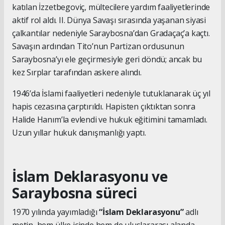
katılan İzzetbegoviç, mültecilere yardım faaliyetlerinde
aktif rol aldı. II. Dünya Savaşı sırasında yaşanan siyasi
çalkantılar nedeniyle Saraybosna’dan Gradaçaç’a kaçtı.
Savaşın ardından Tito’nun Partizan ordusunun
Saraybosna’yı ele geçirmesiyle geri döndü; ancak bu
kez Sırplar tarafından askere alındı.
1946’da İslami faaliyetleri nedeniyle tutuklanarak üç yıl
hapis cezasına çarptırıldı. Hapisten çıktıktan sonra
Halide Hanım’la evlendi ve hukuk eğitimini tamamladı.
Uzun yıllar hukuk danışmanlığı yaptı.
İslam Deklarasyonu ve
Saraybosna süreci
1970 yılında yayımladığı
“İslam Deklarasyonu”
adlı