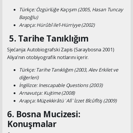
Türkçe: Özgürlüğe Kaçışım (2005, Hasan Tuncay
Başoğlu)
Arapça: Hürûbî ile’l-Hürriyye (2002)
5. Tarihe Tanıklığım
Sjećanja: Autobiografski Zapis (Saraybosna 2001)
Aliya’nın otobiyografik notlarını içerir.
Türkçe: Tarihe Tanıklığım (2003, Alev Erkilet ve
diğerleri)
İngilizce: Inescapable Questions (2003)
Arnavutça: Kujtime (2008)
Arapça: Müẕekkirâtü ʿAlî ʿİzzet Bîcûfîtiş (2009)
6. Bosna Mucizesi:
Konuşmalar