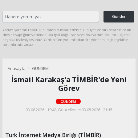
Gönder
Yorum yazarak Topluluk Kuralları’nı kabul etmiş bulunuyor ve turkishpress.co.uk
sitesine yaptığınız yorumunuzla ilgili doğrudan veya dolaylı tüm sorumluluğu tek
başınıza üstleniyorsunuz. Yazılan tüm yorumlardan site yönetimi hiçbir şekilde
sorumlu tutulamaz.
Anasayfa
GÜNDEM
İsmail Karakaş'a TİMBİR'de Yeni
Görev
GÜNDEM
03.08.2026 - 19:48, Güncelleme: 03.08.2026 - 21:15
Türk İnternet Medya Birliği (TİMBİR)