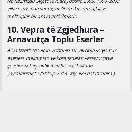
Na Razmedu Svjetova (Saraybosna 2005) 1990–2003
yılları arasında yaptığı açıklamalar, mesajlar ve
mektuplar bir araya getirilmiştir.
10. Vepra të Zgjedhura –
Arnavutça Toplu Eserler
Aliya İzzetbegoviç’in vefatının 10. yılı dolayısıyla tüm
eserleri, mektupları ve konuşmaları Arnavutça’ya
çevrilerek beş ciltlik özel bir seri halinde
yayımlanmıştır (Shkup 2013, yay. Nexhat Ibrahimi).