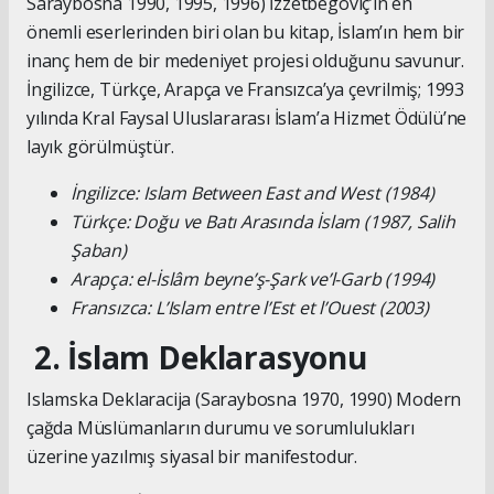
Saraybosna 1990, 1995, 1996) İzzetbegoviç’in en
önemli eserlerinden biri olan bu kitap, İslam’ın hem bir
inanç hem de bir medeniyet projesi olduğunu savunur.
İngilizce, Türkçe, Arapça ve Fransızca’ya çevrilmiş; 1993
yılında Kral Faysal Uluslararası İslam’a Hizmet Ödülü’ne
layık görülmüştür.
İngilizce: Islam Between East and West (1984)
Türkçe: Doğu ve Batı Arasında İslam (1987, Salih
Şaban)
Arapça: el-İslâm beyne’ş-Şark ve’l-Garb (1994)
Fransızca: L’Islam entre l’Est et l’Ouest (2003)
2. İslam Deklarasyonu
Islamska Deklaracija (Saraybosna 1970, 1990) Modern
çağda Müslümanların durumu ve sorumlulukları
üzerine yazılmış siyasal bir manifestodur.