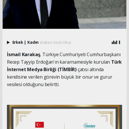
Erkek
|
Kadın
(Haberi Sesli Oku)
İsmail Karakaş
, Türkiye Cumhuriyeti Cumhurbaşkanı
Recep Tayyip Erdoğan'ın kararnamesiyle kurulan
Türk
İnternet Medya Birliği (TİMBİR)
çatısı altında
kendisine verilen görevin büyük bir onur ve gurur
vesilesi olduğunu belirtti.