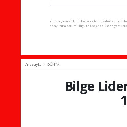
Yorum yazarak Topluluk Kuralları’nı kabul etmiş bulu
dolaylı tüm sorumluluğu tek başınıza üstleniyorsunu
Anasayfa
DÜNYA
Bilge Lid
1