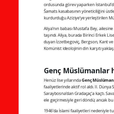
ordusunda görev yaparken İstanbul’da
Šamats kasabasının yöneticiliğini üstle
kurdurduğu Aziziye’ye yerleştirilen Mü
Aliya’nın babası Mustafa Bey, ailesine
taşındı. Aliya, burada Birinci Erkek Lis
duyan İzzetbegoviç, Bergson, Kant ve 
Komünist ideolojinin din karşıtı yakl
Genç Müslümanlar h
Henüz lise yıllarında
Genç Müslümanl
faaliyetlerinde aktif rol aldı. II. Düny
Saraybosna’dan Gradaçaç’a kaçtı. Sav
ele geçirmesiyle geri döndü; ancak bu 
1946’da İslami faaliyetleri nedeniyle t