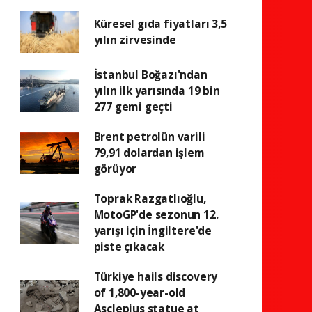
Küresel gıda fiyatları 3,5
yılın zirvesinde
İstanbul Boğazı'ndan
yılın ilk yarısında 19 bin
277 gemi geçti
Brent petrolün varili
79,91 dolardan işlem
görüyor
Toprak Razgatlıoğlu,
MotoGP'de sezonun 12.
yarışı için İngiltere'de
piste çıkacak
Türkiye hails discovery
of 1,800-year-old
Asclepius statue at