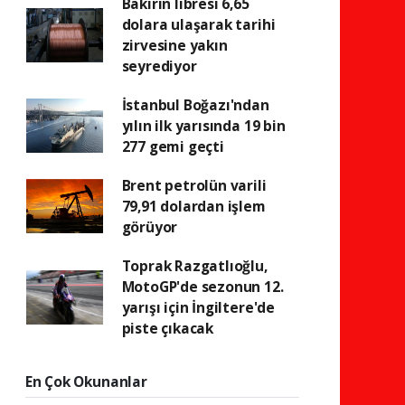
Bakırın libresi 6,65
dolara ulaşarak tarihi
zirvesine yakın
seyrediyor
İstanbul Boğazı'ndan
yılın ilk yarısında 19 bin
277 gemi geçti
Brent petrolün varili
79,91 dolardan işlem
görüyor
Toprak Razgatlıoğlu,
MotoGP'de sezonun 12.
yarışı için İngiltere'de
piste çıkacak
En Çok Okunanlar