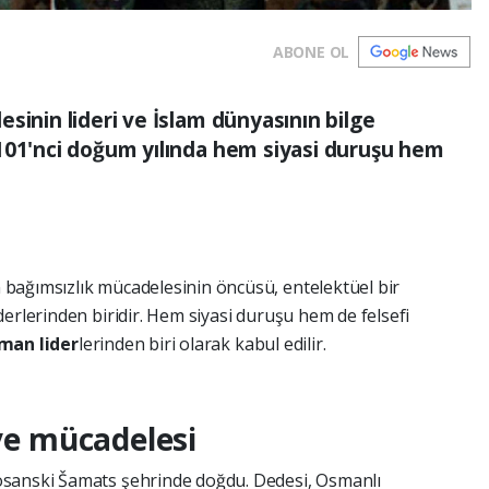
ABONE OL
sinin lideri ve İslam dünyasının bilge
101'nci doğum yılında hem siyasi duruşu hem
n bağımsızlık mücadelesinin öncüsü, entelektüel bir
erlerinden biridir. Hem siyasi duruşu hem de felsefi
man lider
lerinden biri olarak kabul edilir.
 ve mücadelesi
osanski Šamats şehrinde doğdu. Dedesi, Osmanlı