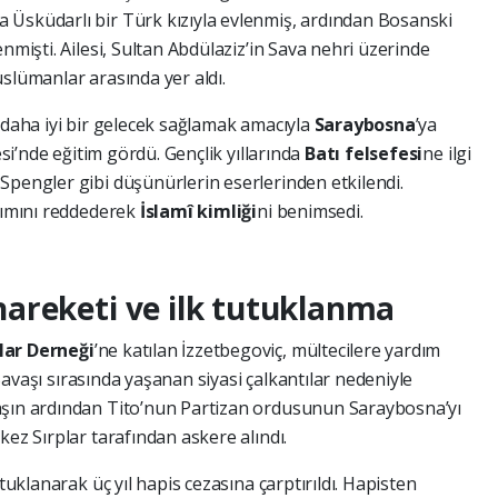
 Üsküdarlı bir Türk kızıyla evlenmiş, ardından Bosanski
nmişti. Ailesi, Sultan Abdülaziz’in Sava nehri üzerinde
slümanlar arasında yer aldı.
 daha iyi bir gelecek sağlamak amacıyla
Saraybosna
’ya
esi’nde eğitim gördü. Gençlik yıllarında
Batı felsefesi
ne ilgi
Spengler gibi düşünürlerin eserlerinden etkilendi.
aşımını reddederek
İslamî kimliği
ni benimsedi.
areketi ve ilk tutuklanma
ar Derneği
’ne katılan İzzetbegoviç, mültecilere yardım
a Savaşı sırasında yaşanan siyasi çalkantılar nedeniyle
aşın ardından Tito’nun Partizan ordusunun Saraybosna’yı
kez Sırplar tarafından askere alındı.
utuklanarak üç yıl hapis cezasına çarptırıldı. Hapisten