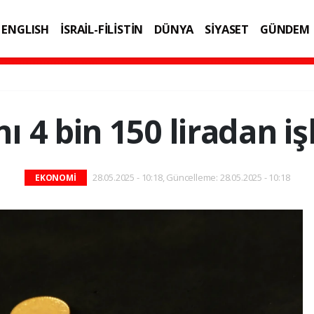
ENGLISH
İSRAİL-FİLİSTİN
DÜNYA
SİYASET
GÜNDEM
IK
TEKNOLOJİ
ı 4 bin 150 liradan 
28.05.2025 - 10:18, Güncelleme: 28.05.2025 - 10:18
EKONOMİ