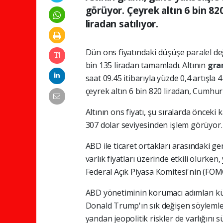
görüyor. Çeyrek altın 6 bin 820
liradan satılıyor.
Dün ons fiyatındaki düşüşe paralel d
bin 135 liradan tamamladı. Altının
gr
saat 09.45 itibarıyla yüzde 0,4 artışla
çeyrek altın 6 bin 820 liradan, Cumhuriy
Altının ons fiyatı, şu sıralarda öncek
307 dolar seviyesinden işlem görüyor.
ABD ile ticaret ortakları arasındaki g
varlık fiyatları üzerinde etkili olurk
Federal Açık Piyasa Komitesi'nin (FOM
ABD yönetiminin korumacı adımları kür
Donald Trump'ın sık değişen söylemler
yandan jeopolitik riskler de varlığın