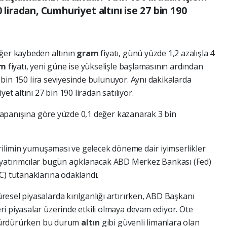
 liradan, Cumhuriyet altını ise 27 bin 190
eğer kaybeden altının
gram
fiyatı, günü yüzde 1,2 azalışla 4
am
fiyatı, yeni güne ise yükselişle başlamasının ardından
 4 bin 150 lira seviyesinde bulunuyor. Aynı dakikalarda
et altını 27 bin 190 liradan satılıyor.
i kapanışına göre yüzde 0,1 değer kazanarak 3 bin
erilimin yumuşaması ve gelecek döneme dair iyimserlikler
en, yatırımcılar bugün açıklanacak ABD Merkez Bankası (Fed)
C) tutanaklarına odaklandı.
esel piyasalarda kırılganlığı artırırken, ABD Başkanı
i piyasalar üzerinde etkili olmaya devam ediyor. Öte
ı sürdürürken bu durum
altın
gibi güvenli limanlara olan