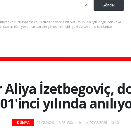
Gönder
nuyor ve turkishpress.co.uk sitesine yaptığınız yorumunuzla ilgili doğrudan veya
z. Yazılan tüm yorumlardan site yönetimi hiçbir şekilde sorumlu tutulamaz.
er Aliya İzetbegoviç,
01'inci yılında anılıy
07.08.2026 - 13:05, Güncelleme: 07.08.2026 - 16:40
DÜNYA