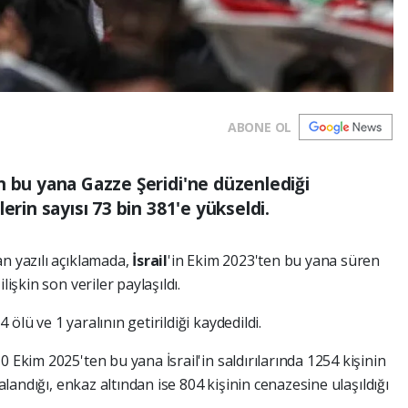
ABONE OL
n bu yana Gazze Şeridi'ne düzenlediği
erin sayısı 73 bin 381'e yükseldi.
n yazılı açıklamada,
İsrail
'in Ekim 2023'ten bu yana süren
lişkin son veriler paylaşıldı.
ölü ve 1 yaralının getirildiği kaydedildi.
 Ekim 2025'ten bu yana İsrail'in saldırılarında 1254 kişinin
ralandığı, enkaz altından ise 804 kişinin cenazesine ulaşıldığı