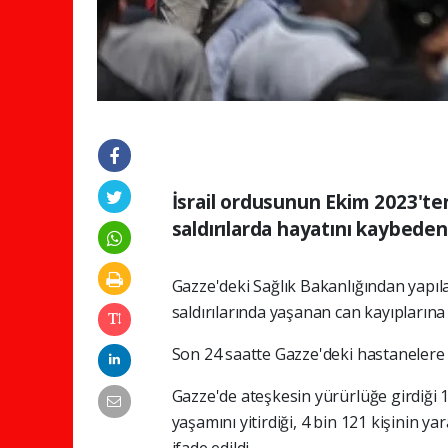
İsrail ordusunun Ekim 2023'te
saldırılarda hayatını kaybedenl
Gazze'deki Sağlık Bakanlığından yapıla
saldırılarında yaşanan can kayıplarına i
Son 24 saatte Gazze'deki hastanelere 4 
Gazze'de ateşkesin yürürlüğe girdiği 10
yaşamını yitirdiği, 4 bin 121 kişinin ya