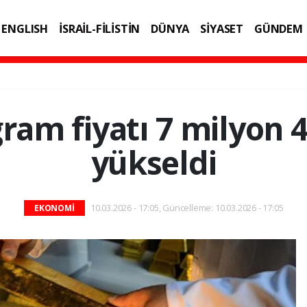
ENGLISH
İSRAİL-FİLİSTİN
DÜNYA
SİYASET
GÜNDEM
IK
TEKNOLOJİ
gram fiyatı 7 milyon 4
yükseldi
10.03.2026 - 17:05, Güncelleme: 10.03.2026 - 17:05
EKONOMİ