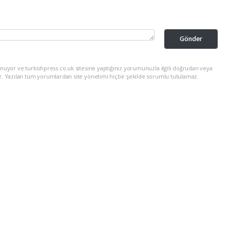
Gönder
nuyor ve turkishpress.co.uk sitesine yaptığınız yorumunuzla ilgili doğrudan veya
z. Yazılan tüm yorumlardan site yönetimi hiçbir şekilde sorumlu tutulamaz.