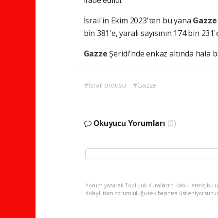
ifade edildi.
İsrail'in Ekim 2023'ten bu yana
Gazz
bin 381'e, yaralı sayısının 174 bin 231'e 
Gazze
Şeridi'nde enkaz altında hala b
#İsrail ordusu
#Gazze
Okuyucu Yorumları
(0)
Yorum yazarak Topluluk Kuralları’nı kabul etmiş bulu
dolaylı tüm sorumluluğu tek başınıza üstleniyorsunu