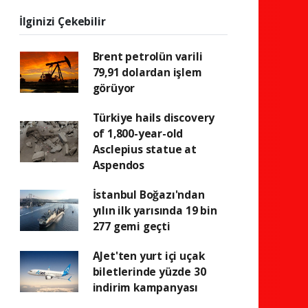
İlginizi Çekebilir
Brent petrolün varili
79,91 dolardan işlem
görüyor
Türkiye hails discovery
of 1,800-year-old
Asclepius statue at
Aspendos
İstanbul Boğazı'ndan
yılın ilk yarısında 19 bin
277 gemi geçti
AJet'ten yurt içi uçak
biletlerinde yüzde 30
indirim kampanyası