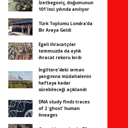
İzetbegoviç, doğumunun
101'inci yılında anılıyor
Türk Toplumu Londra’da
Bir Araya Geldi
Egeli ihracatçılar
temmuzda da aylık
ihracat rekoru kırdı
İngiltere'deki orman
yangınına müdahalenin
haftaya kadar
sürebileceği açıklandı
DNA study finds traces
of 2 'ghost' human
lineages