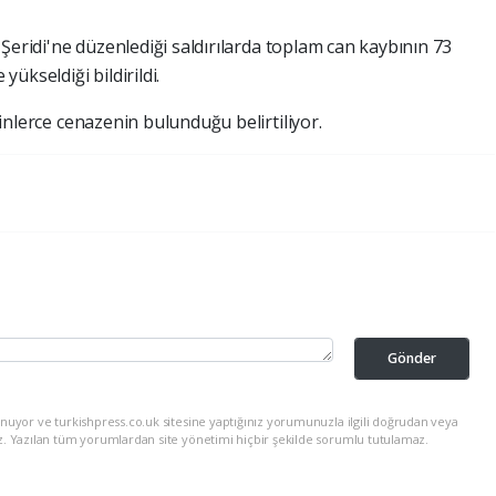
e
Şeridi'ne düzenlediği saldırılarda toplam can kaybının 73
yükseldiği bildirildi.
inlerce cenazenin bulunduğu belirtiliyor.
Gönder
nuyor ve turkishpress.co.uk sitesine yaptığınız yorumunuzla ilgili doğrudan veya
z. Yazılan tüm yorumlardan site yönetimi hiçbir şekilde sorumlu tutulamaz.