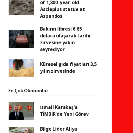
of 1,800-year-old
Asclepius statue at
Aspendos
Bakırın libresi 6,65
dolara ulaşarak tarihi
zirvesine yakın
seyrediyor
Küresel gıda fiyatları 3,5
yılın zirvesinde
En Çok Okunanlar
İsmail Karakaş'a
TİMBİR'de Yeni Görev
Bilge Lider Aliya