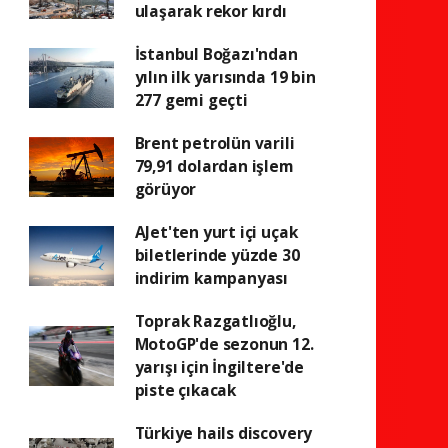
ulaşarak rekor kırdı
İstanbul Boğazı'ndan
yılın ilk yarısında 19 bin
277 gemi geçti
Brent petrolün varili
79,91 dolardan işlem
görüyor
AJet'ten yurt içi uçak
biletlerinde yüzde 30
indirim kampanyası
Toprak Razgatlıoğlu,
MotoGP'de sezonun 12.
yarışı için İngiltere'de
piste çıkacak
Türkiye hails discovery