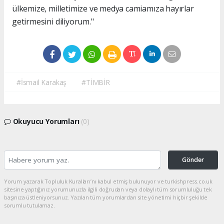
ülkemize, milletimize ve medya camiamıza hayırlar
getirmesini diliyorum."
#İsmail Karakaş
#TİMBİR
Okuyucu Yorumları
(0)
Gönder
Yorum yazarak Topluluk Kuralları’nı kabul etmiş bulunuyor ve turkishpress.co.uk
sitesine yaptığınız yorumunuzla ilgili doğrudan veya dolaylı tüm sorumluluğu tek
başınıza üstleniyorsunuz. Yazılan tüm yorumlardan site yönetimi hiçbir şekilde
sorumlu tutulamaz.