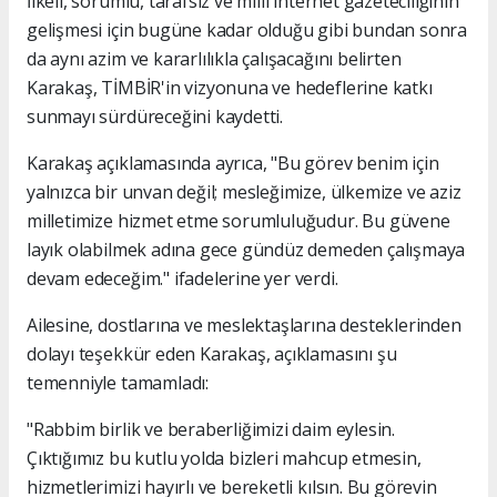
İlkeli, sorumlu, tarafsız ve milli internet gazeteciliğinin
gelişmesi için bugüne kadar olduğu gibi bundan sonra
da aynı azim ve kararlılıkla çalışacağını belirten
Karakaş, TİMBİR'in vizyonuna ve hedeflerine katkı
sunmayı sürdüreceğini kaydetti.
Karakaş açıklamasında ayrıca, "Bu görev benim için
yalnızca bir unvan değil; mesleğimize, ülkemize ve aziz
milletimize hizmet etme sorumluluğudur. Bu güvene
layık olabilmek adına gece gündüz demeden çalışmaya
devam edeceğim." ifadelerine yer verdi.
Ailesine, dostlarına ve meslektaşlarına desteklerinden
dolayı teşekkür eden Karakaş, açıklamasını şu
temenniyle tamamladı:
"Rabbim birlik ve beraberliğimizi daim eylesin.
Çıktığımız bu kutlu yolda bizleri mahcup etmesin,
hizmetlerimizi hayırlı ve bereketli kılsın. Bu görevin