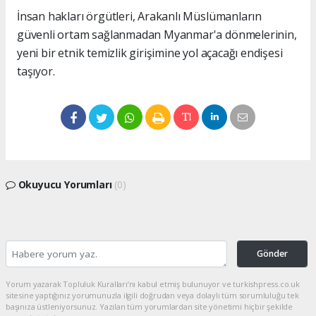
İnsan hakları örgütleri, Arakanlı Müslümanların
güvenli ortam sağlanmadan Myanmar'a dönmelerinin,
yeni bir etnik temizlik girişimine yol açacağı endişesi
taşıyor.
Okuyucu Yorumları
(0)
Gönder
Yorum yazarak Topluluk Kuralları’nı kabul etmiş bulunuyor ve turkishpress.co.uk
sitesine yaptığınız yorumunuzla ilgili doğrudan veya dolaylı tüm sorumluluğu tek
başınıza üstleniyorsunuz. Yazılan tüm yorumlardan site yönetimi hiçbir şekilde