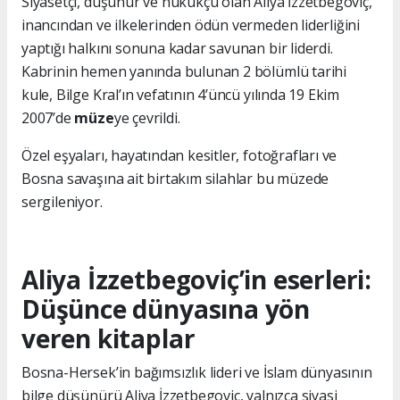
Siyasetçi, düşünür ve hukukçu olan Aliya İzzetbegoviç,
inancından ve ilkelerinden ödün vermeden liderliğini
yaptığı halkını sonuna kadar savunan bir liderdi.
Kabrinin hemen yanında bulunan 2 bölümlü tarihi
kule, Bilge Kral’ın vefatının 4’üncü yılında 19 Ekim
2007’de
müze
ye çevrildi.
Özel eşyaları, hayatından kesitler, fotoğrafları ve
Bosna savaşına ait birtakım silahlar bu müzede
sergileniyor.
Aliya İzzetbegoviç’in eserleri:
Düşünce dünyasına yön
veren kitaplar
Bosna-Hersek’in bağımsızlık lideri ve İslam dünyasının
bilge düşünürü Aliya İzzetbegoviç, yalnızca siyasi