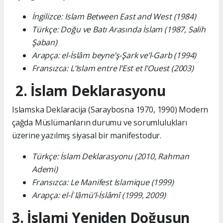
İngilizce: Islam Between East and West (1984)
Türkçe: Doğu ve Batı Arasında İslam (1987, Salih
Şaban)
Arapça: el-İslâm beyne’ş-Şark ve’l-Garb (1994)
Fransızca: L’Islam entre l’Est et l’Ouest (2003)
2. İslam Deklarasyonu
Islamska Deklaracija (Saraybosna 1970, 1990) Modern
çağda Müslümanların durumu ve sorumlulukları
üzerine yazılmış siyasal bir manifestodur.
Türkçe: İslam Deklarasyonu (2010, Rahman
Ademi)
Fransızca: Le Manifest Islamique (1999)
Arapça: el-İʿlâmü’l-İslâmî (1999, 2009)
3. İslami Yeniden Doğuşun