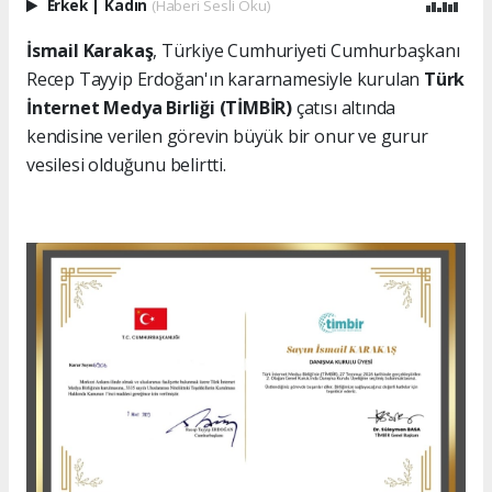
Erkek
|
Kadın
(Haberi Sesli Oku)
İsmail Karakaş
, Türkiye Cumhuriyeti Cumhurbaşkanı
Recep Tayyip Erdoğan'ın kararnamesiyle kurulan
Türk
İnternet Medya Birliği (TİMBİR)
çatısı altında
kendisine verilen görevin büyük bir onur ve gurur
vesilesi olduğunu belirtti.