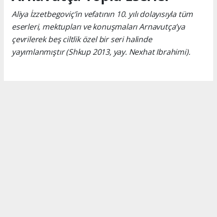
Aliya İzzetbegoviç’in vefatının 10. yılı dolayısıyla tüm
eserleri, mektupları ve konuşmaları Arnavutça’ya
çevrilerek beş ciltlik özel bir seri halinde
yayımlanmıştır (Shkup 2013, yay. Nexhat Ibrahimi).
Okuyucu Yorumları
(0)
Gönder
Yorum yazarak Topluluk Kuralları’nı kabul etmiş bulunuyor ve turkishpress.co.uk
sitesine yaptığınız yorumunuzla ilgili doğrudan veya dolaylı tüm sorumluluğu tek