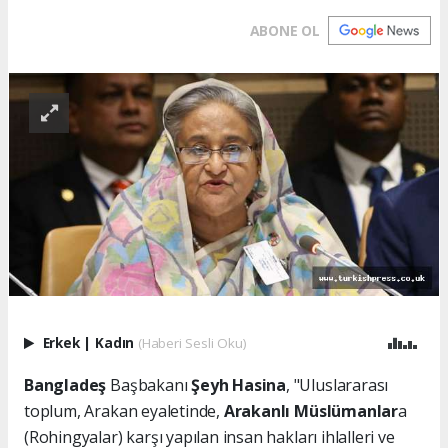
ABONE OL
Erkek
|
Kadın
(Haberi Sesli Oku)
Bangladeş
Başbakanı
Şeyh Hasina
, "Uluslararası
toplum, Arakan eyaletinde,
Arakanlı Müslümanlar
a
(Rohingyalar) karşı yapılan insan hakları ihlalleri ve