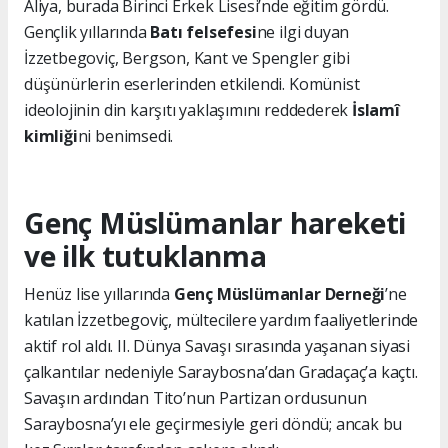
Aliya, burada Birinci Erkek Lisesi’nde eğitim gördü.
Gençlik yıllarında
Batı felsefesi
ne ilgi duyan
İzzetbegoviç, Bergson, Kant ve Spengler gibi
düşünürlerin eserlerinden etkilendi. Komünist
ideolojinin din karşıtı yaklaşımını reddederek
İslamî
kimliği
ni benimsedi.
Genç Müslümanlar hareketi
ve ilk tutuklanma
Henüz lise yıllarında
Genç Müslümanlar Derneği
’ne
katılan İzzetbegoviç, mültecilere yardım faaliyetlerinde
aktif rol aldı. II. Dünya Savaşı sırasında yaşanan siyasi
çalkantılar nedeniyle Saraybosna’dan Gradaçaç’a kaçtı.
Savaşın ardından Tito’nun Partizan ordusunun
Saraybosna’yı ele geçirmesiyle geri döndü; ancak bu