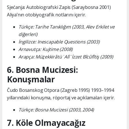
Sjećanja: Autobiografski Zapis (Saraybosna 2001)
Aliya’nın otobiyografik notlarını içerir.
Türkçe: Tarihe Tanıklığım (2003, Alev Erkilet ve
diğerleri)
İngilizce: Inescapable Questions (2003)
Arnavutça: Kujtime (2008)
Arapça: Müẕekkirâtü ʿAlî ʿİzzet Bîcûfîtiş (2009)
6. Bosna Mucizesi:
Konuşmalar
Čudo Bosanskog Otpora (Zagreb 1995) 1993–1994
yıllarındaki konuşma, röportaj ve açıklamaları içerir.
Türkçe: Bosna Mucizesi (2003, 2004)
7. Köle Olmayacağız