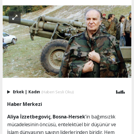
Erkek
|
Kadın
(Haberi Sesli Oku)
Haber Merkezi
Aliya İzzetbegoviç
,
Bosna-Hersek
’in bağımsızlık
mücadelesinin öncüsü, entelektüel bir düşünür ve
İslam dünyasının saygın liderlerinden biridir. Hem