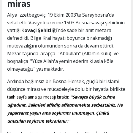
miras
Aliya İzzetbegoviç, 19 Ekim 2003’te Saraybosna’da
vefat etti. Vasiyeti üzerine 1503 Bosna savaşı şehidinin
yattığı K
ovaçi Şehitliği
’nde sade bir anıt mezara
defnedildi. Bilge Kral hayatı boyunca bırakmadığı
mütevazılığını ölümünden sonra da devam ettirdi.
Mezar taşında arapça ''Abdullah'' (Allah’ın kulu) ve
boşnakça "Yüce Allah'a yemin ederim ki asla köle
olmayacağız" yazmaktadır.
Ardında bağımsız bir Bosna-Hersek, güçlü bir İslami
düşünce mirası ve mücadeleyle dolu bir hayatla birlikte
tarih sayfalarına şu mesajı bıraktı:
''Savaşta büyük zulme
uğradınız. Zalimleri affedip affetmemekte serbestsiniz. Ne
yaparsanız yapın ama soykırımı unutmayın. Çünkü
unutulan soykırım tekrarlanır.''