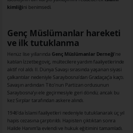
kimliği
ni benimsedi.
Genç Müslümanlar hareketi
ve ilk tutuklanma
Henüz lise yıllarında
Genç Müslümanlar Derneği
’ne
katılan İzzetbegoviç, mültecilere yardım faaliyetlerinde
aktif rol aldı. II. Dünya Savaşı sırasında yaşanan siyasi
çalkantılar nedeniyle Saraybosna’dan Gradaçaç’a kaçtı.
Savaşın ardından Tito’nun Partizan ordusunun
Saraybosna’yı ele geçirmesiyle geri döndü; ancak bu
kez Sırplar tarafından askere alındı.
1946’da İslami faaliyetleri nedeniyle tutuklanarak üç yıl
hapis cezasına çarptırıldı. Hapisten çıktıktan sonra
Halide Hanım’la evlendi ve hukuk eğitimini tamamladı.