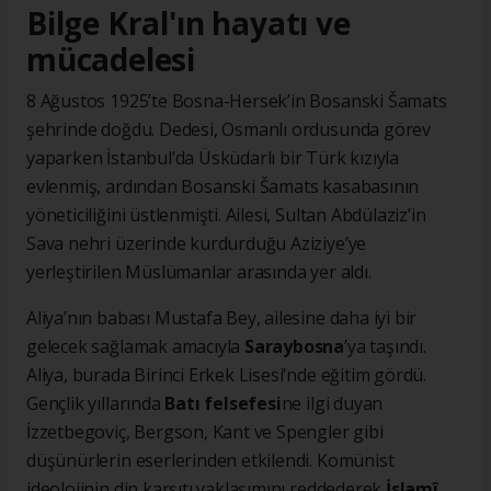
Bilge Kral'ın hayatı ve
mücadelesi
8 Ağustos 1925’te Bosna-Hersek’in Bosanski Šamats
şehrinde doğdu. Dedesi, Osmanlı ordusunda görev
yaparken İstanbul’da Üsküdarlı bir Türk kızıyla
evlenmiş, ardından Bosanski Šamats kasabasının
yöneticiliğini üstlenmişti. Ailesi, Sultan Abdülaziz’in
Sava nehri üzerinde kurdurduğu Aziziye’ye
yerleştirilen Müslümanlar arasında yer aldı.
Aliya’nın babası Mustafa Bey, ailesine daha iyi bir
gelecek sağlamak amacıyla
Saraybosna
’ya taşındı.
Aliya, burada Birinci Erkek Lisesi’nde eğitim gördü.
Gençlik yıllarında
Batı felsefesi
ne ilgi duyan
İzzetbegoviç, Bergson, Kant ve Spengler gibi
düşünürlerin eserlerinden etkilendi. Komünist
ideolojinin din karşıtı yaklaşımını reddederek
İslamî