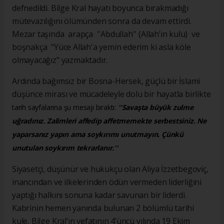
defnedildi. Bilge Kral hayatı boyunca bırakmadığı
mütevazılığını ölümünden sonra da devam ettirdi.
Mezar taşında arapça ''Abdullah'' (Allah’ın kulu) ve
boşnakça "Yüce Allah'a yemin ederim ki asla köle
olmayacağız" yazmaktadır.
Ardında bağımsız bir Bosna-Hersek, güçlü bir İslami
düşünce mirası ve mücadeleyle dolu bir hayatla birlikte
tarih sayfalarına şu mesajı bıraktı:
''Savaşta büyük zulme
uğradınız. Zalimleri affedip affetmemekte serbestsiniz. Ne
yaparsanız yapın ama soykırımı unutmayın. Çünkü
unutulan soykırım tekrarlanır.''
Siyasetçi, düşünür ve hukukçu olan Aliya İzzetbegoviç,
inancından ve ilkelerinden ödün vermeden liderliğini
yaptığı halkını sonuna kadar savunan bir liderdi.
Kabrinin hemen yanında bulunan 2 bölümlü tarihi
kule, Bilge Kral’ın vefatının 4’üncü yılında 19 Ekim