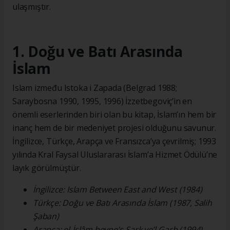
ulaşmıştır.
1. Doğu ve Batı Arasında
İslam
Islam između Istoka i Zapada (Belgrad 1988;
Saraybosna 1990, 1995, 1996) İzzetbegoviç’in en
önemli eserlerinden biri olan bu kitap, İslam’ın hem bir
inanç hem de bir medeniyet projesi olduğunu savunur.
İngilizce, Türkçe, Arapça ve Fransızca’ya çevrilmiş; 1993
yılında Kral Faysal Uluslararası İslam’a Hizmet Ödülü’ne
layık görülmüştür.
İngilizce: Islam Between East and West (1984)
Türkçe: Doğu ve Batı Arasında İslam (1987, Salih
Şaban)
Arapça: el-İslâm beyne’ş-Şark ve’l-Garb (1994)