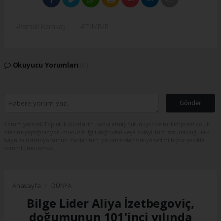
#İsmail Karakaş
#TİMBİR
Okuyucu Yorumları
(0)
Gönder
Yorum yazarak Topluluk Kuralları’nı kabul etmiş bulunuyor ve turkishpress.co.uk
sitesine yaptığınız yorumunuzla ilgili doğrudan veya dolaylı tüm sorumluluğu tek
başınıza üstleniyorsunuz. Yazılan tüm yorumlardan site yönetimi hiçbir şekilde
sorumlu tutulamaz.
Anasayfa
DÜNYA
Bilge Lider Aliya İzetbegoviç,
doğumunun 101'inci yılında