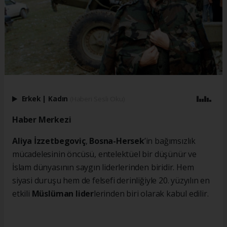
Erkek
|
Kadın
(Haberi Sesli Oku)
Haber Merkezi
Aliya İzzetbegoviç
,
Bosna-Hersek
’in bağımsızlık
mücadelesinin öncüsü, entelektüel bir düşünür ve
İslam dünyasının saygın liderlerinden biridir. Hem
siyasi duruşu hem de felsefi derinliğiyle 20. yüzyılın en
etkili
Müslüman lider
lerinden biri olarak kabul edilir.