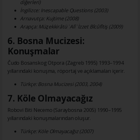
diğerleri)
İngilizce: Inescapable Questions (2003)
Arnavutça: Kujtime (2008)
Arapça: Müẕekkirâtü ʿAlî ʿİzzet Bîcûfîtiş (2009)
6. Bosna Mucizesi:
Konuşmalar
Čudo Bosanskog Otpora (Zagreb 1995) 1993–1994
yıllarındaki konuşma, röportaj ve açıklamaları içerir.
Türkçe: Bosna Mucizesi (2003, 2004)
7. Köle Olmayacağız
Robovi Biti Necemo (Saraybosna 2005) 1990–1995
yıllarındaki konuşmalarından oluşur.
Türkçe: Köle Olmayacağız (2007)