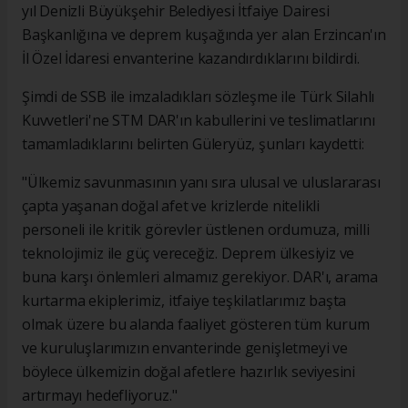
yıl Denizli Büyükşehir Belediyesi İtfaiye Dairesi
Başkanlığına ve deprem kuşağında yer alan Erzincan'ın
İl Özel İdaresi envanterine kazandırdıklarını bildirdi.
Şimdi de SSB ile imzaladıkları sözleşme ile Türk Silahlı
Kuvvetleri'ne STM DAR'ın kabullerini ve teslimatlarını
tamamladıklarını belirten Güleryüz, şunları kaydetti:
"Ülkemiz savunmasının yanı sıra ulusal ve uluslararası
çapta yaşanan doğal afet ve krizlerde nitelikli
personeli ile kritik görevler üstlenen ordumuza, milli
teknolojimiz ile güç vereceğiz. Deprem ülkesiyiz ve
buna karşı önlemleri almamız gerekiyor. DAR'ı, arama
kurtarma ekiplerimiz, itfaiye teşkilatlarımız başta
olmak üzere bu alanda faaliyet gösteren tüm kurum
ve kuruluşlarımızın envanterinde genişletmeyi ve
böylece ülkemizin doğal afetlere hazırlık seviyesini
artırmayı hedefliyoruz."