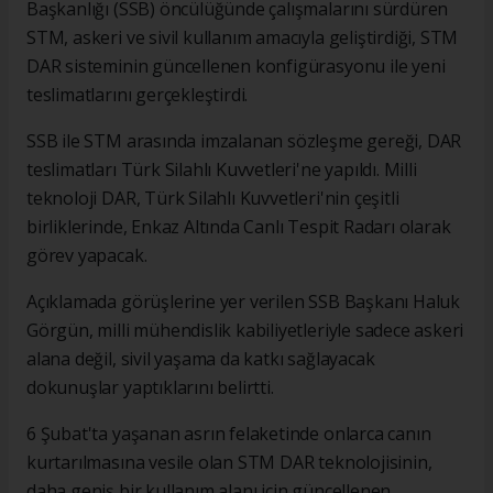
Başkanlığı (SSB) öncülüğünde çalışmalarını sürdüren
STM, askeri ve sivil kullanım amacıyla geliştirdiği, STM
DAR sisteminin güncellenen konfigürasyonu ile yeni
teslimatlarını gerçekleştirdi.
SSB ile STM arasında imzalanan sözleşme gereği, DAR
teslimatları Türk Silahlı Kuvvetleri'ne yapıldı. Milli
teknoloji DAR, Türk Silahlı Kuvvetleri'nin çeşitli
birliklerinde, Enkaz Altında Canlı Tespit Radarı olarak
görev yapacak.
Açıklamada görüşlerine yer verilen SSB Başkanı Haluk
Görgün, milli mühendislik kabiliyetleriyle sadece askeri
alana değil, sivil yaşama da katkı sağlayacak
dokunuşlar yaptıklarını belirtti.
6 Şubat'ta yaşanan asrın felaketinde onlarca canın
kurtarılmasına vesile olan STM DAR teknolojisinin,
daha geniş bir kullanım alanı için güncellenen