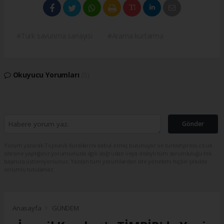
#Türk savunma sanayisi
#Arama kurtarma
Okuyucu Yorumları
(0)
Gönder
Yorum yazarak Topluluk Kuralları’nı kabul etmiş bulunuyor ve turkishpress.co.uk
sitesine yaptığınız yorumunuzla ilgili doğrudan veya dolaylı tüm sorumluluğu tek
başınıza üstleniyorsunuz. Yazılan tüm yorumlardan site yönetimi hiçbir şekilde
sorumlu tutulamaz.
Anasayfa
GÜNDEM