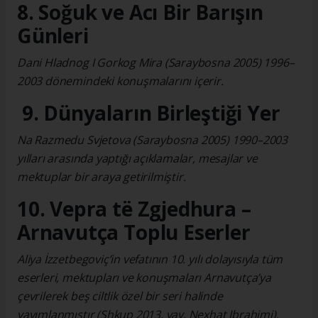
8. Soğuk ve Acı Bir Barışın
Günleri
Dani Hladnog I Gorkog Mira (Saraybosna 2005) 1996–
2003 dönemindeki konuşmalarını içerir.
9. Dünyaların Birleştiği Yer
Na Razmedu Svjetova (Saraybosna 2005) 1990–2003
yılları arasında yaptığı açıklamalar, mesajlar ve
mektuplar bir araya getirilmiştir.
10. Vepra të Zgjedhura –
Arnavutça Toplu Eserler
Aliya İzzetbegoviç’in vefatının 10. yılı dolayısıyla tüm
eserleri, mektupları ve konuşmaları Arnavutça’ya
çevrilerek beş ciltlik özel bir seri halinde
yayımlanmıştır (Shkup 2013, yay. Nexhat Ibrahimi).