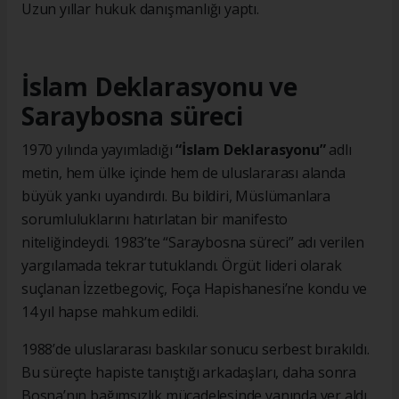
Uzun yıllar hukuk danışmanlığı yaptı.
İslam Deklarasyonu ve
Saraybosna süreci
1970 yılında yayımladığı
“İslam Deklarasyonu”
adlı
metin, hem ülke içinde hem de uluslararası alanda
büyük yankı uyandırdı. Bu bildiri, Müslümanlara
sorumluluklarını hatırlatan bir manifesto
niteliğindeydi. 1983’te “Saraybosna süreci” adı verilen
yargılamada tekrar tutuklandı. Örgüt lideri olarak
suçlanan İzzetbegoviç, Foça Hapishanesi’ne kondu ve
14 yıl hapse mahkum edildi.
1988’de uluslararası baskılar sonucu serbest bırakıldı.
Bu süreçte hapiste tanıştığı arkadaşları, daha sonra
Bosna’nın bağımsızlık mücadelesinde yanında yer aldı.