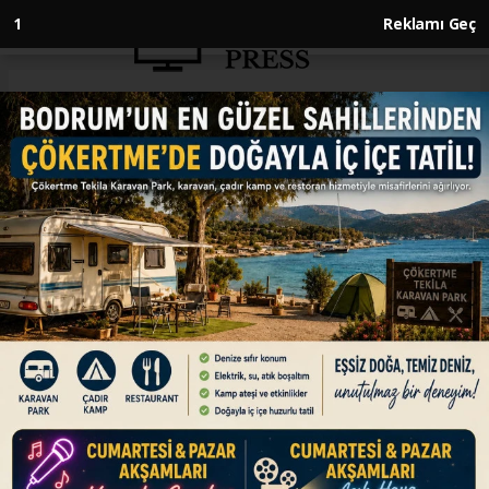
Anasayfa
TEKNOLOJİ
Arama kurtarmada TSK'ya milli
sistem desteği
TEKNOLOJİ
03.01.2025 - 14:38, Güncelleme: 03.01.2025 - 14:38
Türk savunma sanayisi firması STM tarafından
yerli ve milli imkanlarla geliştiren, 6 Şubat
depremlerinde 50'den fazla vatandaşın enkaz
altından sağ olarak çıkarılmasını sağlayan STM
Duvar Arkası Radar (DAR) cihazının yeni
teslimatları Türk Silahlı Kuvvetleri'ne yapıldı.