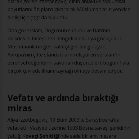
olarak gören İzzetbegoviç, dinin ahlaki ve toplumsal
boyutlarını ön plana çıkararak Müslümanların yeniden
dirilişi için çağrıda bulundu.
Ona göre İslam, Doğu’nun ruhunu ve Batı’nın
maddesini birleştiren dengeli bir dünya görüşüdür.
Müslümanların geri kalmışlığını sorgulayan,
Avrupa’nın çifte standartlarını eleştiren ve İslam’ın
evrensel değerlerini savunan düşünceleri, bugün hala
birçok çevrede ilham kaynağı olmaya devam ediyor.
Vefatı ve ardında bıraktığı
miras
Aliya İzzetbegoviç, 19 Ekim 2003’te Saraybosna’da
vefat etti. Vasiyeti üzerine 1503 Bosna savaşı şehidinin
yattığı K
ovaçi Şehitliği
’nde sade bir anıt mezara