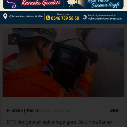
ABONE OL
Erkek
|
Kadın
(Haberi Sesli Oku)
STM'den yapılan açıklamaya göre, Savunma Sanayii