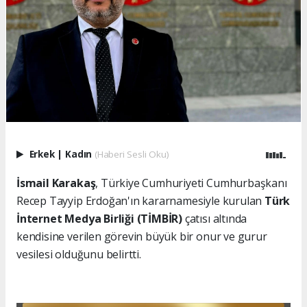
Erkek
|
Kadın
(Haberi Sesli Oku)
İsmail Karakaş
, Türkiye Cumhuriyeti Cumhurbaşkanı
Recep Tayyip Erdoğan'ın kararnamesiyle kurulan
Türk
İnternet Medya Birliği (TİMBİR)
çatısı altında
kendisine verilen görevin büyük bir onur ve gurur
vesilesi olduğunu belirtti.