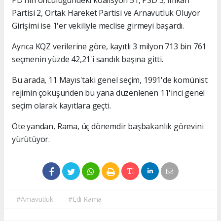
PD'nin öncülüğündeki koalisyon 51, PSD 3, İmkan
Partisi 2, Ortak Hareket Partisi ve Arnavutluk Oluyor
Girişimi ise 1'er vekiliyle meclise girmeyi başardı.
Ayrıca KQZ verilerine göre, kayıtlı 3 milyon 713 bin 761
seçmenin yüzde 42,21'i sandık başına gitti.
Bu arada, 11 Mayıs'taki genel seçim, 1991'de komünist
rejimin çöküşünden bu yana düzenlenen 11'inci genel
seçim olarak kayıtlara geçti.
Öte yandan, Rama, üç dönemdir başbakanlık görevini
yürütüyor.
#Arnavutluk
#Edi Rama