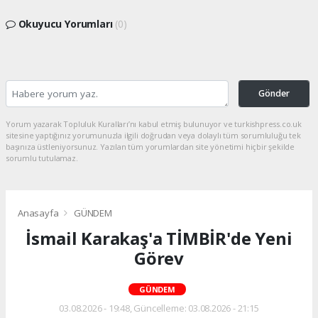
Okuyucu Yorumları
(0)
Gönder
Yorum yazarak Topluluk Kuralları’nı kabul etmiş bulunuyor ve turkishpress.co.uk
sitesine yaptığınız yorumunuzla ilgili doğrudan veya dolaylı tüm sorumluluğu tek
başınıza üstleniyorsunuz. Yazılan tüm yorumlardan site yönetimi hiçbir şekilde
sorumlu tutulamaz.
Anasayfa
GÜNDEM
İsmail Karakaş'a TİMBİR'de Yeni
Görev
GÜNDEM
03.08.2026 - 19:48, Güncelleme: 03.08.2026 - 21:15