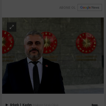
ABONE OL
Erkek
|
Kadın
(Haberi Sesli Oku)