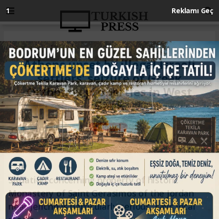
Anasayfa
ENGLISH
Athens upset by illegal Israeli
settlers' seizure of Greek
Orthodox properties in West
Bank
ENGLISH
07.08.2025 - 12:58, Güncelleme: 07.08.2025 - 12:58
Situation concerning property of historic
Monastery of Saint Gerasimos of the Jordan
near Jericho is particularly serious, says local