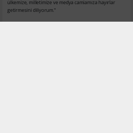
ülkemize, milletimize ve medya camiamıza hayırlar
getirmesini diliyorum."
#İsmail Karakaş
#TİMBİR
Okuyucu Yorumları
(0)
Gönder
Yorum yazarak Topluluk Kuralları’nı kabul etmiş bulunuyor ve turkishpress.co.uk
sitesine yaptığınız yorumunuzla ilgili doğrudan veya dolaylı tüm sorumluluğu tek
başınıza üstleniyorsunuz. Yazılan tüm yorumlardan site yönetimi hiçbir şekilde
sorumlu tutulamaz.