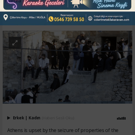
media
ABONE OL
Erkek
|
Kadın
(Haberi Sesli Oku)
Athens is upset by the seizure of properties of the