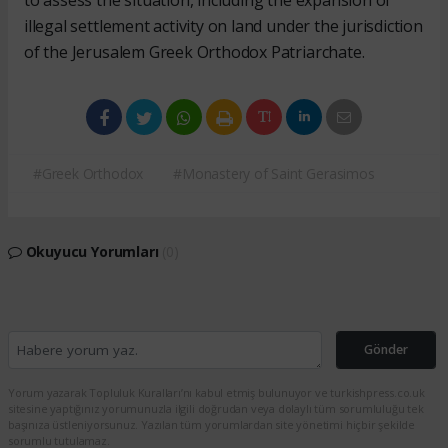
to assess the situation, including the expansion of
illegal settlement activity on land under the jurisdiction
of the Jerusalem Greek Orthodox Patriarchate.
#Greek Orthodox
#Monastery of Saint Gerasimos
Okuyucu Yorumları
(0)
Gönder
Yorum yazarak Topluluk Kuralları’nı kabul etmiş bulunuyor ve turkishpress.co.uk
sitesine yaptığınız yorumunuzla ilgili doğrudan veya dolaylı tüm sorumluluğu tek
başınıza üstleniyorsunuz. Yazılan tüm yorumlardan site yönetimi hiçbir şekilde
sorumlu tutulamaz.