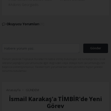
#Adonis Georgiadis
Okuyucu Yorumları
(0)
Gönder
Yorum yazarak Topluluk Kuralları’nı kabul etmiş bulunuyor ve turkishpress.co.uk
sitesine yaptığınız yorumunuzla ilgili doğrudan veya dolaylı tüm sorumluluğu tek
başınıza üstleniyorsunuz. Yazılan tüm yorumlardan site yönetimi hiçbir şekilde
sorumlu tutulamaz.
Anasayfa
GÜNDEM
İsmail Karakaş'a TİMBİR'de Yeni
Görev