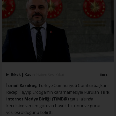
Erkek
|
Kadın
(Haberi Sesli Oku)
İsmail Karakaş
, Türkiye Cumhuriyeti Cumhurbaşkanı
Recep Tayyip Erdoğan'ın kararnamesiyle kurulan
Türk
İnternet Medya Birliği (TİMBİR)
çatısı altında
kendisine verilen görevin büyük bir onur ve gurur
vesilesi olduğunu belirtti.