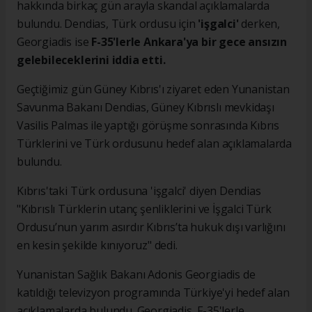
hakkında birkaç gün arayla skandal açıklamalarda
bulundu. Dendias, Türk ordusu için
'işgalci'
derken,
Georgiadis ise
F-35'lerle Ankara'ya bir gece ansızın
gelebileceklerini iddia etti.
Geçtiğimiz gün Güney Kıbrıs'ı ziyaret eden Yunanistan
Savunma Bakanı Dendias, Güney Kıbrıslı mevkidaşı
Vasilis Palmas ile yaptığı görüşme sonrasında Kıbrıs
Türklerini ve Türk ordusunu hedef alan açıklamalarda
bulundu.
Kıbrıs'taki Türk ordusuna 'işgalci' diyen Dendias
"Kıbrıslı Türklerin utanç şenliklerini ve İşgalci Türk
Ordusu’nun yarım asırdır Kıbrıs’ta hukuk dışı varlığını
en kesin şekilde kınıyoruz" dedi.
Yunanistan Sağlık Bakanı Adonis Georgiadis de
katıldığı televizyon programında Türkiye'yi hedef alan
açıklamalarda bulundu. Georgiadis, F-35'lerle