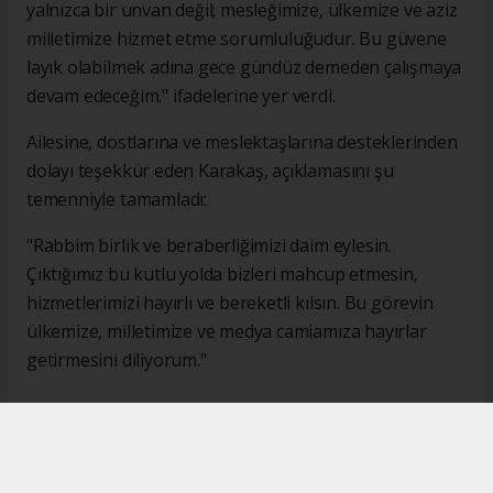
yalnızca bir unvan değil; mesleğimize, ülkemize ve aziz
milletimize hizmet etme sorumluluğudur. Bu güvene
layık olabilmek adına gece gündüz demeden çalışmaya
devam edeceğim." ifadelerine yer verdi.
Ailesine, dostlarına ve meslektaşlarına desteklerinden
dolayı teşekkür eden Karakaş, açıklamasını şu
temenniyle tamamladı:
"Rabbim birlik ve beraberliğimizi daim eylesin.
Çıktığımız bu kutlu yolda bizleri mahcup etmesin,
hizmetlerimizi hayırlı ve bereketli kılsın. Bu görevin
ülkemize, milletimize ve medya camiamıza hayırlar
getirmesini diliyorum."