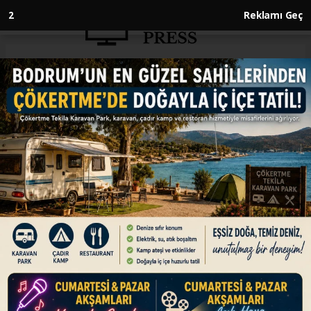
1
Reklamı Geç
Anasayfa
SİYASET
Bakan Güler'den Yunan
Bakan'a: Buyursun turistik
geziye gelsin
SİYASET
24.07.2024 - 12:44, Güncelleme: 24.07.2024 - 12:49
Milli Savunma Bakanı Güler, TBMM'de AK Parti
grup toplantısı öncesi açıklama yaptı. Bakan
Güler, "Yılda 60 milyon turist geliyor, Yunan
Bakan da buyursun turistik geziye gelsin." dedi.