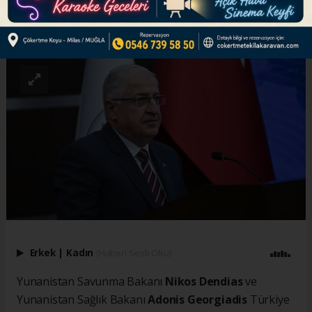
ABONE OL
Erkek
|
Kadın
(Haberi Sesli Oku)
Yunanistan Savunma Bakanı
Nikos Dendias
ve
Yunanistan Sağlık Bakanı
Adonis Georgiadis
Türkiye