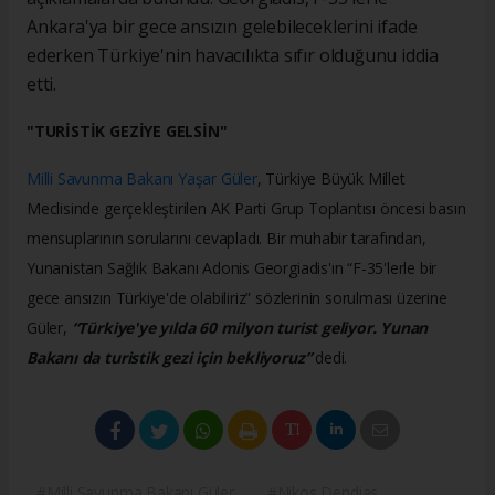
Ankara'ya bir gece ansızın gelebileceklerini ifade
ederken Türkiye'nin havacılıkta sıfır olduğunu iddia
etti.
"TURİSTİK GEZİYE GELSİN"
Milli Savunma Bakanı Yaşar Güler
, Türkiye Büyük Millet
Meclisinde gerçekleştirilen AK Parti Grup Toplantısı öncesi basın
mensuplarının sorularını cevapladı. Bir muhabir tarafından,
Yunanistan Sağlık Bakanı Adonis Georgiadis'ın “F-35'lerle bir
gece ansızın Türkiye'de olabiliriz” sözlerinin sorulması üzerine
Güler,
“Türkiye'ye yılda 60 milyon turist geliyor. Yunan
Bakanı da turistik gezi için bekliyoruz”
dedi.
#Milli Savunma Bakanı Güler
#Nikos Dendias