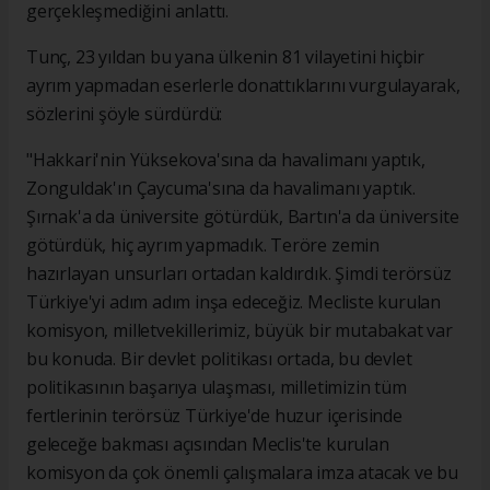
gerçekleşmediğini anlattı.
Tunç, 23 yıldan bu yana ülkenin 81 vilayetini hiçbir
ayrım yapmadan eserlerle donattıklarını vurgulayarak,
sözlerini şöyle sürdürdü:
"Hakkari'nin Yüksekova'sına da havalimanı yaptık,
Zonguldak'ın Çaycuma'sına da havalimanı yaptık.
Şırnak'a da üniversite götürdük, Bartın'a da üniversite
götürdük, hiç ayrım yapmadık. Teröre zemin
hazırlayan unsurları ortadan kaldırdık. Şimdi terörsüz
Türkiye'yi adım adım inşa edeceğiz. Mecliste kurulan
komisyon, milletvekillerimiz, büyük bir mutabakat var
bu konuda. Bir devlet politikası ortada, bu devlet
politikasının başarıya ulaşması, milletimizin tüm
fertlerinin terörsüz Türkiye'de huzur içerisinde
geleceğe bakması açısından Meclis'te kurulan
komisyon da çok önemli çalışmalara imza atacak ve bu