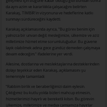
gelişmesi için bugüne kadar olduğu gibi bundan sonra
da aynı azim ve kararlılıkla çalışacağını belirten
Karakaş, TİMBİR'in vizyonuna ve hedeflerine katkı
sunmayı sürdüreceğini kaydetti.
Karakaş açıklamasında ayrıca, "Bu görev benim için
yalnızca bir unvan değil; mesleğimize, ülkemize ve aziz
milletimize hizmet etme sorumluluğudur. Bu güvene
layık olabilmek adına gece gündüz demeden çalışmaya
devam edeceğim." ifadelerine yer verdi.
Ailesine, dostlarına ve meslektaşlarına desteklerinden
dolayı teşekkür eden Karakaş, açıklamasını şu
temenniyle tamamladı:
"Rabbim birlik ve beraberliğimizi daim eylesin.
Çıktığımız bu kutlu yolda bizleri mahcup etmesin,
hizmetlerimizi hayırlı ve bereketli kılsın. Bu görevin
ülkemize, milletimize ve medya camiamıza hayırlar