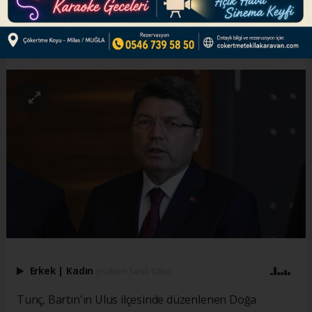
ABONE OL
Erkek
|
Kadın
(Haberi Sesli Oku)
Tunç, Bartın'ın Ulus ilçesinde düzenlenen Doğa