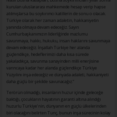
Nasıl Bosna kasapları, Bosna soykırımcıları yıllar sonra
kurulan uluslararası mahkemede hesap verip hapse
atılmışlarsa bu soykırımcı katillerin de sonu o olacak.
Türkiye olarak her zaman adaletin, hakkaniyetin
yanında olmaya devam edeceğiz. Sayın
Cumhurbaşkanımızın liderliğinde mazlumu
savunmaya, hakkı, hukuku, insan haklarını savunmaya
devam edeceğiz. İnşallah Türkiye her alanda
güçlendikçe, hedeflerimizi daha kısa sürede
yakaladıkça, savunma sanayinden milli enerjisine
varıncaya kadar her alanda güçlendikçe Türkiye
Yüzyılını inşa edeceğiz ve dünyada adaleti, hakkaniyeti
daha güçlü bir şekilde savunacağız."
Terörün olmadığı, insanların huzur içinde geleceğe
baktığı, çocukların hayatının garanti altına alındığı
huzurlu Türkiye'nin, dünyanın en güçlü ülkelerinden
biri olacağını belirten Tunç, bunun inşa sürecinin kolay