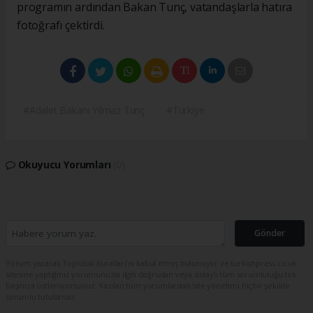
programın ardından Bakan Tunç, vatandaşlarla hatıra
fotoğrafı çektirdi.
#Adalet Bakanı Yılmaz Tunç
#Türkiye
Okuyucu Yorumları
(0)
Gönder
Yorum yazarak Topluluk Kuralları’nı kabul etmiş bulunuyor ve turkishpress.co.uk
sitesine yaptığınız yorumunuzla ilgili doğrudan veya dolaylı tüm sorumluluğu tek
başınıza üstleniyorsunuz. Yazılan tüm yorumlardan site yönetimi hiçbir şekilde
sorumlu tutulamaz.