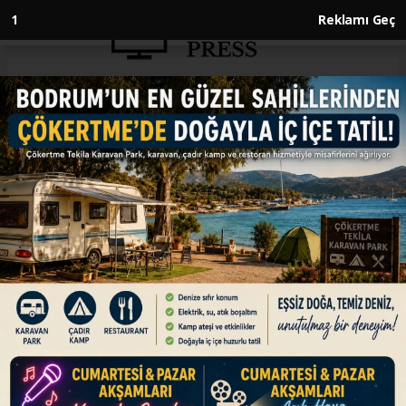
1
Reklamı Geç
Anasayfa
GÜNDEM
Bakan Tunç: Terörsüz Türkiye'yi
adım adım inşa edeceğiz
GÜNDEM
10.08.2025 - 04:47, Güncelleme: 10.08.2025 - 04:47
Adalet Bakanı Yılmaz Tunç, "Milletimizin
temsilcileri milletvekillerimizin açtığı yolda
terörsüz Türkiye'yi inşa edeceğiz ve Türkiye
Yüzyılı'nı çocuklarımıza, geleceğimize, büyük
Türkiye'ye armağan edeceğiz. Bundan hiç
şüpheniz olmasın" dedi.