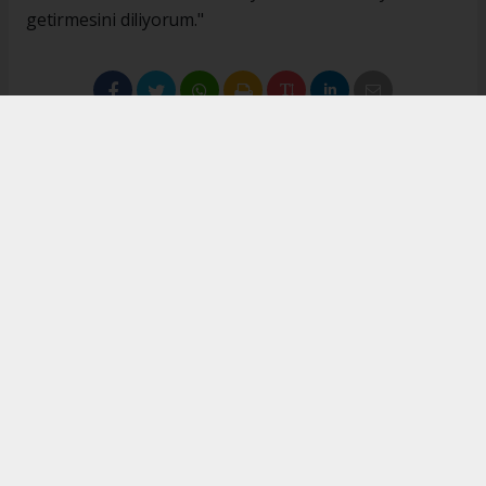
getirmesini diliyorum."
#İsmail Karakaş
#TİMBİR
Okuyucu Yorumları
(0)
Gönder
Yorum yazarak Topluluk Kuralları’nı kabul etmiş bulunuyor ve turkishpress.co.uk
sitesine yaptığınız yorumunuzla ilgili doğrudan veya dolaylı tüm sorumluluğu tek
başınıza üstleniyorsunuz. Yazılan tüm yorumlardan site yönetimi hiçbir şekilde
sorumlu tutulamaz.