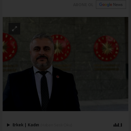
ABONE OL
Erkek
|
Kadın
(Haberi Sesli Oku)