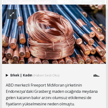
Erkek
|
Kadın
(Haberi Sesli Oku)
ABD merkezli Freeport McMoran şirketinin
Endonezya'daki Grasberg maden ocağında meydana
gelen kazanın bakır arzını olumsuz etkilemesi de
fiyatların yükselmesine neden olmuştu.