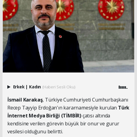
Erkek
|
Kadın
(Haberi Sesli Oku)
İsmail Karakaş
, Türkiye Cumhuriyeti Cumhurbaşkanı
Recep Tayyip Erdoğan'ın kararnamesiyle kurulan
Türk
İnternet Medya Birliği (TİMBİR)
çatısı altında
kendisine verilen görevin büyük bir onur ve gurur
vesilesi olduğunu belirtti.