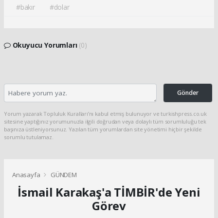
#bakır
#dolar
Okuyucu Yorumları
(0)
Gönder
Yorum yazarak Topluluk Kuralları’nı kabul etmiş bulunuyor ve turkishpress.co.uk
sitesine yaptığınız yorumunuzla ilgili doğrudan veya dolaylı tüm sorumluluğu tek
başınıza üstleniyorsunuz. Yazılan tüm yorumlardan site yönetimi hiçbir şekilde
sorumlu tutulamaz.
Anasayfa
GÜNDEM
İsmail Karakaş'a TİMBİR'de Yeni
Görev