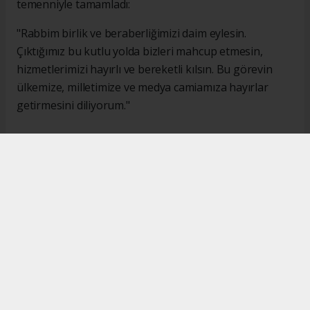
temenniyle tamamladı:
"Rabbim birlik ve beraberliğimizi daim eylesin.
Çıktığımız bu kutlu yolda bizleri mahcup etmesin,
hizmetlerimizi hayırlı ve bereketli kılsın. Bu görevin
ülkemize, milletimize ve medya camiamıza hayırlar
getirmesini diliyorum."
#İsmail Karakaş
#TİMBİR
Okuyucu Yorumları
(0)
Gönder