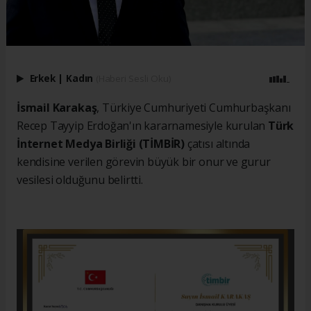
Erkek
|
Kadın
(Haberi Sesli Oku)
İsmail Karakaş
, Türkiye Cumhuriyeti Cumhurbaşkanı
Recep Tayyip Erdoğan'ın kararnamesiyle kurulan
Türk
İnternet Medya Birliği (TİMBİR)
çatısı altında
kendisine verilen görevin büyük bir onur ve gurur
vesilesi olduğunu belirtti.