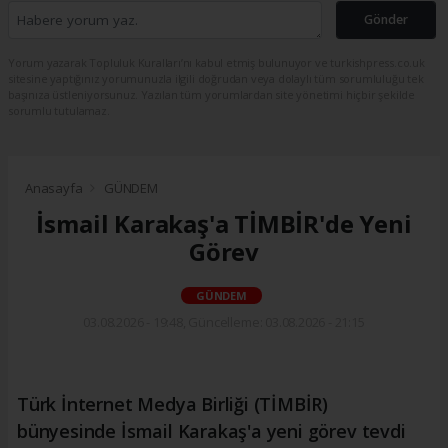
Gönder
Yorum yazarak Topluluk Kuralları’nı kabul etmiş bulunuyor ve turkishpress.co.uk
sitesine yaptığınız yorumunuzla ilgili doğrudan veya dolaylı tüm sorumluluğu tek
başınıza üstleniyorsunuz. Yazılan tüm yorumlardan site yönetimi hiçbir şekilde
sorumlu tutulamaz.
Anasayfa
GÜNDEM
İsmail Karakaş'a TİMBİR'de Yeni
Görev
GÜNDEM
03.08.2026 - 19:48, Güncelleme: 03.08.2026 - 21:15
Türk İnternet Medya Birliği (TİMBİR)
bünyesinde İsmail Karakaş'a yeni görev tevdi