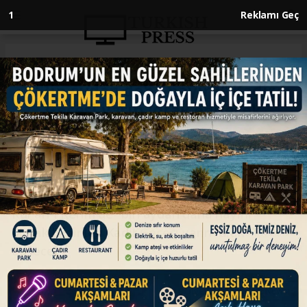
Anasayfa
GÜNDEM
"Bin aydan daha hayırlı" Kadir
Gecesi yarın idrak edilecek
GÜNDEM
15.03.2026 - 16:39, Güncelleme: 15.03.2026 - 16:39
Kur'an-ı Kerim'de "bin aydan daha hayırlı"
olarak bildirilen Kadir Gecesi yarın idrak
edilecek
ABONE OL