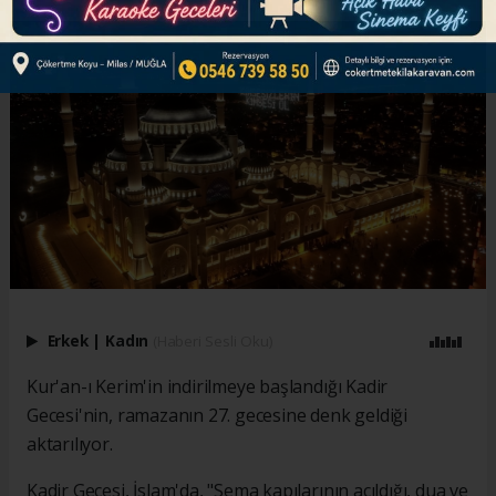
Erkek
|
Kadın
(Haberi Sesli Oku)
Kur'an-ı Kerim'in indirilmeye başlandığı Kadir
Gecesi'nin, ramazanın 27. gecesine denk geldiği
aktarılıyor.
Kadir Gecesi, İslam'da, "Sema kapılarının açıldığı, dua ve