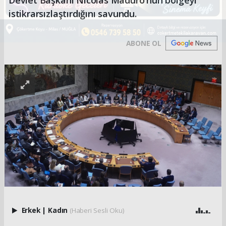
istikrarsızlaştırdığını savundu.
ABONE OL
Erkek
|
Kadın
(Haberi Sesli Oku)