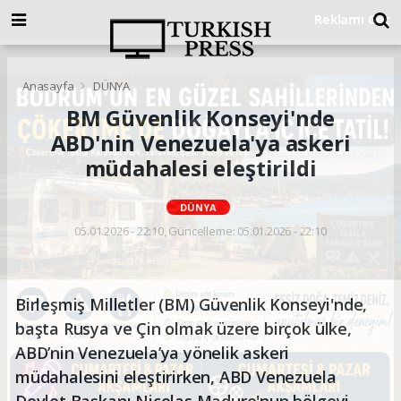
Anasayfa
DÜNYA
BM Güvenlik Konseyi'nde
ABD'nin Venezuela'ya askeri
müdahalesi eleştirildi
DÜNYA
05.01.2026 - 22:10, Güncelleme: 05.01.2026 - 22:10
Birleşmiş Milletler (BM) Güvenlik Konseyi'nde,
başta Rusya ve Çin olmak üzere birçok ülke,
ABD’nin Venezuela’ya yönelik askeri
müdahalesini eleştirirken, ABD Venezuela
Devlet Başkanı Nicolas Maduro'nun bölgeyi