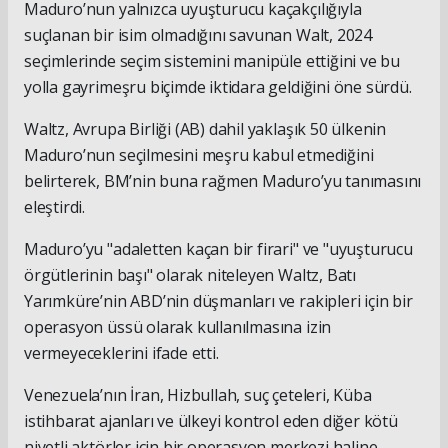
Maduro’nun yalnızca uyuşturucu kaçakçılığıyla
suçlanan bir isim olmadığını savunan Walt, 2024
seçimlerinde seçim sistemini manipüle ettiğini ve bu
yolla gayrimeşru biçimde iktidara geldiğini öne sürdü.
Waltz, Avrupa Birliği (AB) dahil yaklaşık 50 ülkenin
Maduro’nun seçilmesini meşru kabul etmediğini
belirterek, BM’nin buna rağmen Maduro’yu tanımasını
eleştirdi.
Maduro’yu "adaletten kaçan bir firari" ve "uyuşturucu
örgütlerinin başı" olarak niteleyen Waltz, Batı
Yarımküre’nin ABD’nin düşmanları ve rakipleri için bir
operasyon üssü olarak kullanılmasına izin
vermeyeceklerini ifade etti.
Venezuela’nın İran, Hizbullah, suç çeteleri, Küba
istihbarat ajanları ve ülkeyi kontrol eden diğer kötü
niyetli aktörler için bir operasyon merkezi haline