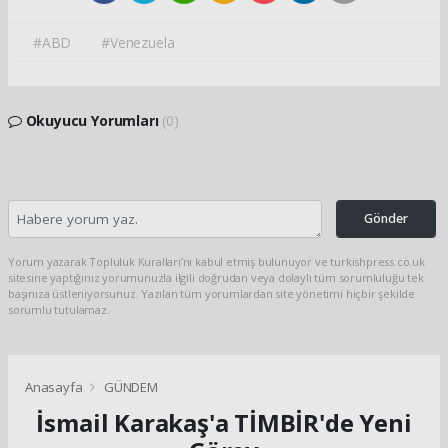
#ABD
#Venezuela
Okuyucu Yorumları
(0)
Gönder
Yorum yazarak Topluluk Kuralları’nı kabul etmiş bulunuyor ve turkishpress.co.uk
sitesine yaptığınız yorumunuzla ilgili doğrudan veya dolaylı tüm sorumluluğu tek
başınıza üstleniyorsunuz. Yazılan tüm yorumlardan site yönetimi hiçbir şekilde
sorumlu tutulamaz.
Anasayfa
GÜNDEM
İsmail Karakaş'a TİMBİR'de Yeni