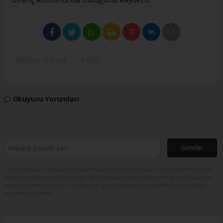
#Borsa İstanbul
#BIST
Okuyucu Yorumları
(0)
Gönder
Yorum yazarak Topluluk Kuralları’nı kabul etmiş bulunuyor ve turkishpress.co.uk
sitesine yaptığınız yorumunuzla ilgili doğrudan veya dolaylı tüm sorumluluğu tek
başınıza üstleniyorsunuz. Yazılan tüm yorumlardan site yönetimi hiçbir şekilde
sorumlu tutulamaz.