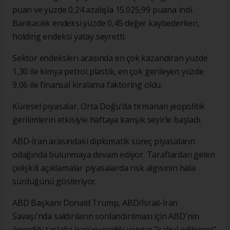
puan ve yüzde 0,24 azalışla 15.025,99 puana indi.
Bankacılık endeksi yüzde 0,45 değer kaybederken,
holding endeksi yatay seyretti.
Sektör endeksleri arasında en çok kazandıran yüzde
1,30 ile kimya petrol plastik, en çok gerileyen yüzde
9,06 ile finansal kiralama faktoring oldu.
Küresel piyasalar, Orta Doğu'da tırmanan jeopolitik
gerilimlerin etkisiyle haftaya karışık seyirle başladı.
ABD-İran arasındaki diplomatik süreç piyasaların
odağında bulunmaya devam ediyor. Taraflardan gelen
çelişkili açıklamalar piyasalarda risk algısının hala
sürdüğünü gösteriyor.
ABD Başkanı Donald Trump, ABD/İsrail-İran
Savaşı'nda saldırıların sonlandırılması için ABD'nin
önerdiği taslağa İran’ın verdiği yanıtın "kabul edilemez"