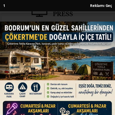
1
Reklamı Geç
Anasayfa
EKONOMİ
Borsa güne düşüşle başladı
EKONOMİ
11.05.2026 - 09:50, Güncelleme: 11.05.2026 - 09:50
Borsa İstanbul'da BIST 100 endeksi, güne yüzde
0,24 azalışla 15.025,99 puandan başladı.
ABONE OL