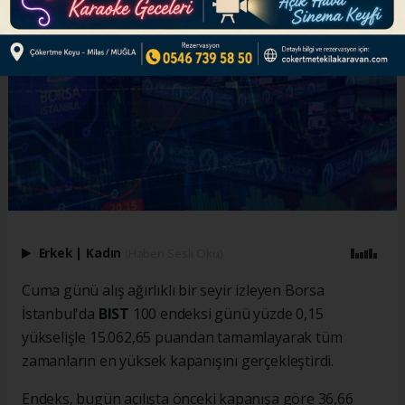
Erkek
|
Kadın
(Haberi Sesli Oku)
Cuma günü alış ağırlıklı bir seyir izleyen Borsa
İstanbul'da
BIST
100 endeksi günü yüzde 0,15
yükselişle 15.062,65 puandan tamamlayarak tüm
zamanların en yüksek kapanışını gerçekleştirdi.
Endeks, bugün açılışta önceki kapanışa göre 36,66