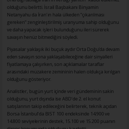
olduğunu belirtti. İsrail Başbakanı Binyamin
Netanyahu da İran'ın hala ülkeden "çıkarılması
gereken" zenginleştirilmiş uranyuma sahip olduğunu
ve daha yapacak işleri bulunduğunu ileri sürerek
savaşın henüz bitmediğini söyledi.
Piyasalar yaklaşık iki buçuk aydır Orta Doğu’da devam
eden savaşın sona yaklaşabileceğine dair sinyalleri
fiyatlamaya çalışırken, son açıklamalar taraflar
arasındaki müzakere zemininin halen oldukça kırılgan
olduğunu gösteriyor.
Analistler, bugün yurt içinde veri gündeminin sakin
olduğunu, yurt dışında ise ABD'de 2. el konut
satışlarının takip edileceğini belirterek, teknik açıdan
Borsa İstanbul'da BIST 100 endeksinde 14.900 ve
14.800 seviyelerinin destek, 15.100 ve 15.200 puanın
direnç konumunda olduğunu kaydetti.