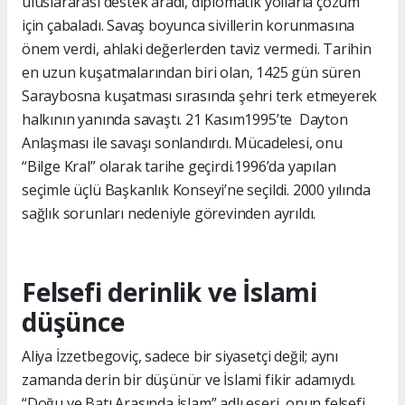
uluslararası destek aradı, diplomatik yollarla çözüm
için çabaladı. Savaş boyunca sivillerin korunmasına
önem verdi, ahlaki değerlerden taviz vermedi. Tarihin
en uzun kuşatmalarından biri olan, 1425 gün süren
Saraybosna kuşatması sırasında şehri terk etmeyerek
halkının yanında savaştı. 21 Kasım1995’te Dayton
Anlaşması ile savaşı sonlandırdı. Mücadelesi, onu
“Bilge Kral” olarak tarihe geçirdi.1996’da yapılan
seçimle üçlü Başkanlık Konseyi’ne seçildi. 2000 yılında
sağlık sorunları nedeniyle görevinden ayrıldı.
Felsefi derinlik ve İslami
düşünce
Aliya İzzetbegoviç, sadece bir siyasetçi değil; aynı
zamanda derin bir düşünür ve İslami fikir adamıydı.
“Doğu ve Batı Arasında İslam” adlı eseri, onun felsefi