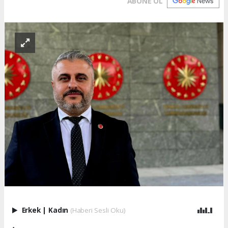
ABONE OL
Erkek
|
Kadın
(Haberi Sesli Oku)