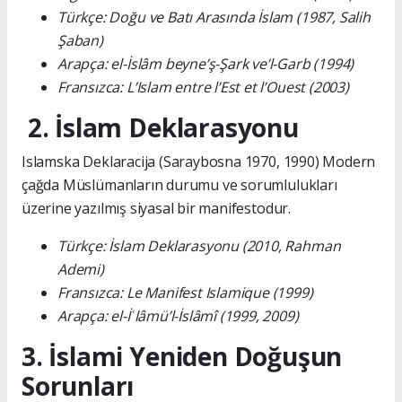
Türkçe: Doğu ve Batı Arasında İslam (1987, Salih
Şaban)
Arapça: el-İslâm beyne’ş-Şark ve’l-Garb (1994)
Fransızca: L’Islam entre l’Est et l’Ouest (2003)
2. İslam Deklarasyonu
Islamska Deklaracija (Saraybosna 1970, 1990) Modern
çağda Müslümanların durumu ve sorumlulukları
üzerine yazılmış siyasal bir manifestodur.
Türkçe: İslam Deklarasyonu (2010, Rahman
Ademi)
Fransızca: Le Manifest Islamique (1999)
Arapça: el-İʿlâmü’l-İslâmî (1999, 2009)
3. İslami Yeniden Doğuşun
Sorunları