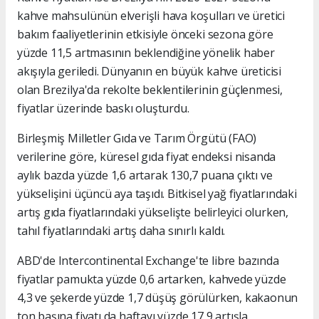
kahve mahsulünün elverişli hava koşulları ve üretici
bakım faaliyetlerinin etkisiyle önceki sezona göre
yüzde 11,5 artmasının beklendiğine yönelik haber
akışıyla geriledi. Dünyanın en büyük kahve üreticisi
olan Brezilya'da rekolte beklentilerinin güçlenmesi,
fiyatlar üzerinde baskı oluşturdu.
Birleşmiş Milletler Gıda ve Tarım Örgütü (FAO)
verilerine göre, küresel gıda fiyat endeksi nisanda
aylık bazda yüzde 1,6 artarak 130,7 puana çıktı ve
yükselişini üçüncü aya taşıdı. Bitkisel yağ fiyatlarındaki
artış gıda fiyatlarındaki yükselişte belirleyici olurken,
tahıl fiyatlarındaki artış daha sınırlı kaldı.
ABD'de Intercontinental Exchange'te libre bazında
fiyatlar pamukta yüzde 0,6 artarken, kahvede yüzde
4,3 ve şekerde yüzde 1,7 düşüş görülürken, kakaonun
ton başına fiyatı da haftayı yüzde 17,9 artışla