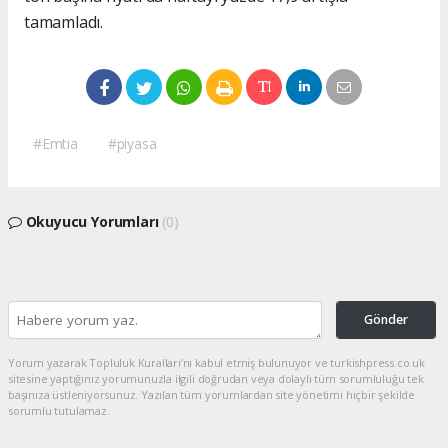
tamamladı.
#Emtia
#piyasa
Okuyucu Yorumları
(0)
Gönder
Yorum yazarak Topluluk Kuralları’nı kabul etmiş bulunuyor ve turkishpress.co.uk
sitesine yaptığınız yorumunuzla ilgili doğrudan veya dolaylı tüm sorumluluğu tek
başınıza üstleniyorsunuz. Yazılan tüm yorumlardan site yönetimi hiçbir şekilde
sorumlu tutulamaz.