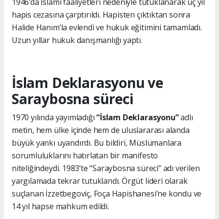
1946’da İslami faaliyetleri nedeniyle tutuklanarak üç yıl
hapis cezasına çarptırıldı. Hapisten çıktıktan sonra
Halide Hanım’la evlendi ve hukuk eğitimini tamamladı.
Uzun yıllar hukuk danışmanlığı yaptı.
İslam Deklarasyonu ve
Saraybosna süreci
1970 yılında yayımladığı
“İslam Deklarasyonu”
adlı
metin, hem ülke içinde hem de uluslararası alanda
büyük yankı uyandırdı. Bu bildiri, Müslümanlara
sorumluluklarını hatırlatan bir manifesto
niteliğindeydi. 1983’te “Saraybosna süreci” adı verilen
yargılamada tekrar tutuklandı. Örgüt lideri olarak
suçlanan İzzetbegoviç, Foça Hapishanesi’ne kondu ve
14 yıl hapse mahkum edildi.