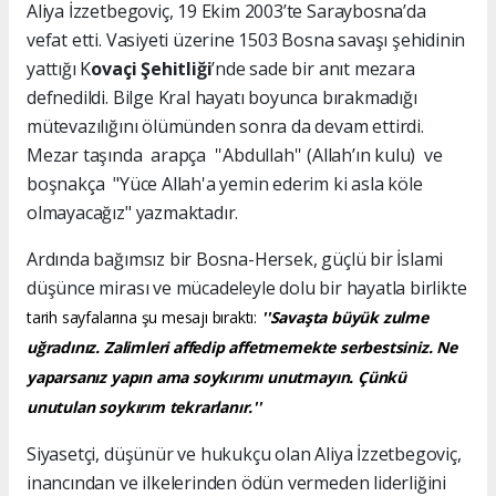
Aliya İzzetbegoviç, 19 Ekim 2003’te Saraybosna’da
vefat etti. Vasiyeti üzerine 1503 Bosna savaşı şehidinin
yattığı K
ovaçi Şehitliği
’nde sade bir anıt mezara
defnedildi. Bilge Kral hayatı boyunca bırakmadığı
mütevazılığını ölümünden sonra da devam ettirdi.
Mezar taşında arapça ''Abdullah'' (Allah’ın kulu) ve
boşnakça "Yüce Allah'a yemin ederim ki asla köle
olmayacağız" yazmaktadır.
Ardında bağımsız bir Bosna-Hersek, güçlü bir İslami
düşünce mirası ve mücadeleyle dolu bir hayatla birlikte
tarih sayfalarına şu mesajı bıraktı:
''Savaşta büyük zulme
uğradınız. Zalimleri affedip affetmemekte serbestsiniz. Ne
yaparsanız yapın ama soykırımı unutmayın. Çünkü
unutulan soykırım tekrarlanır.''
Siyasetçi, düşünür ve hukukçu olan Aliya İzzetbegoviç,
inancından ve ilkelerinden ödün vermeden liderliğini