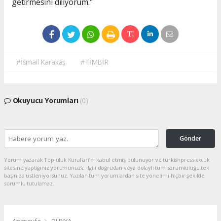
getirmesini diliyorum."
#İsmail Karakaş
#TİMBİR
Okuyucu Yorumları
(0)
Gönder
Yorum yazarak Topluluk Kuralları’nı kabul etmiş bulunuyor ve turkishpress.co.uk
sitesine yaptığınız yorumunuzla ilgili doğrudan veya dolaylı tüm sorumluluğu tek
başınıza üstleniyorsunuz. Yazılan tüm yorumlardan site yönetimi hiçbir şekilde
sorumlu tutulamaz.