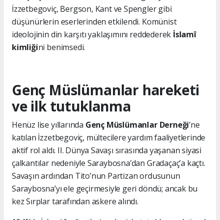
İzzetbegoviç, Bergson, Kant ve Spengler gibi
düşünürlerin eserlerinden etkilendi. Komünist
ideolojinin din karşıtı yaklaşımını reddederek
İslamî
kimliği
ni benimsedi.
Genç Müslümanlar hareketi
ve ilk tutuklanma
Henüz lise yıllarında
Genç Müslümanlar Derneği
’ne
katılan İzzetbegoviç, mültecilere yardım faaliyetlerinde
aktif rol aldı. II. Dünya Savaşı sırasında yaşanan siyasi
çalkantılar nedeniyle Saraybosna’dan Gradaçaç’a kaçtı.
Savaşın ardından Tito’nun Partizan ordusunun
Saraybosna’yı ele geçirmesiyle geri döndü; ancak bu
kez Sırplar tarafından askere alındı.