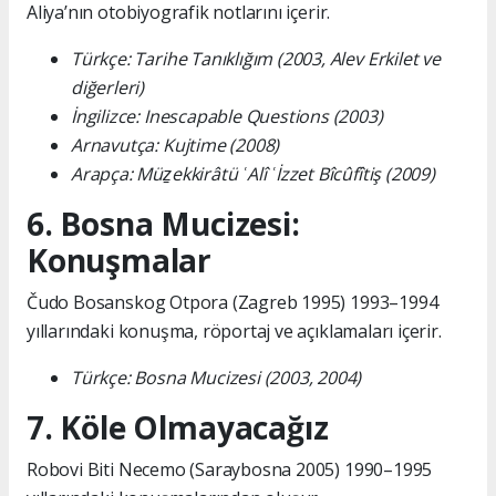
Aliya’nın otobiyografik notlarını içerir.
Türkçe: Tarihe Tanıklığım (2003, Alev Erkilet ve
diğerleri)
İngilizce: Inescapable Questions (2003)
Arnavutça: Kujtime (2008)
Arapça: Müẕekkirâtü ʿAlî ʿİzzet Bîcûfîtiş (2009)
6. Bosna Mucizesi:
Konuşmalar
Čudo Bosanskog Otpora (Zagreb 1995) 1993–1994
yıllarındaki konuşma, röportaj ve açıklamaları içerir.
Türkçe: Bosna Mucizesi (2003, 2004)
7. Köle Olmayacağız
Robovi Biti Necemo (Saraybosna 2005) 1990–1995