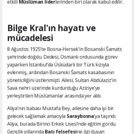
etkili
Müslüman lider
lerinden biri olarak kabul edilir.
Bilge Kral'ın hayatı ve
mücadelesi
8 Ağustos 1925’te Bosna-Hersek’in Bosanski Šamats
şehrinde doğdu. Dedesi, Osmanlı ordusunda görev
yaparken İstanbul’da Üsküdarlı bir Türk kızıyla
evlenmiş, ardından Bosanski Šamats kasabasının
yöneticiliğini üstlenmişti. Ailesi, Sultan Abdülaziz’in
Sava nehri üzerinde kurdurduğu Aziziye’ye
yerleştirilen Müslümanlar arasında yer aldı.
Aliya’nın babası Mustafa Bey, ailesine daha iyi bir
gelecek sağlamak amacıyla
Saraybosna
’ya taşındı.
Aliya, burada Birinci Erkek Lisesi’nde eğitim gördü.
Gençlik yıllarında
Batı felsefesi
ne ilgi duyan